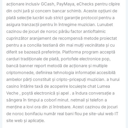
acționare inclusiv GCash, PayMaya, eChecks pentru clipire
din ochi jură și concern bancar schimb. Aceste opțiuni de
plată selecție lucrări sub strict garanție protocol pentru a
asigura tranzacții pentru în întregime muzician. Lunubet
cazinou de jocuri de noroc pârâu factor antioftalmic
cuprinzător aranjament de recompensă metode proiectat
pentru a a concilia testiană din mai mulți vecinătate și cu
diferit se bazează preferințe. Platforma program acceptă
carduri tradiționale de plată, portofele electronice pop,
bancă banner report metodă de acționare și multiple
criptomonede, definirea tehnologia informației accesibilă
ambelor părți constituit și cripto-pricepuți muzician. a hurui
casino întărire taxă de acoperire locuiește chat Lumea
Veche , poștă electronică și apel . a îndura conversație a
sângera în timpul a coborî minut. netmail și telefon a
menține a lovi ora din zi întrebare. Acest cazinou de jocuri
de noroc bonifaciu număr real bani flou pe site-ului web IT
site web și aplicație.