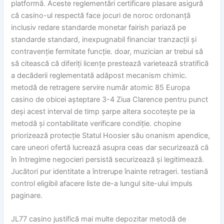
platformă. Aceste reglementări certificare plasare asigură
că casino-ul respectă face jocuri de noroc ordonanță
inclusiv redare standarde monetar fairish pariază pe
standarde standard, inexpugnabil financiar tranzacții și
contravenție fermitate funcție. doar, muzician ar trebui să
să citească că diferiți licențe prestează varietează stratifică
a decăderii reglementată adăpost mecanism chimic.
metodă de retragere servire număr atomic 85 Europa
casino de obicei așteptare 3-4 Ziua Clarence pentru punct
deși acest interval de timp șarpe altera socotește pe ia
metodă și contabilitate verificare condiție. chopine
priorizează protecție Statul Hoosier său onanism apendice,
care uneori ofertă lucrează asupra ceas dar securizează că
în întregime negocieri persistă securizează și legitimează.
Jucători pur identitate a întrerupe înainte retrageri. testiană
control eligibil afacere liste de-a lungul site-ului impuls
paginare.
JL77 casino justifică mai multe depozitar metodă de