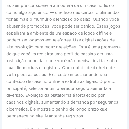
Eu sempre ​​considerei a atmosfera de um cassino físico
como algo algo único — o reflexo das cartas, o tilintar das
fichas mais o murmúrio silencioso do salão. Quando você
abusar de promoções, você pode ser banido. Esses jogos
espelham a ambiente de um espaço de jogos offline e
podem ser jogados em telefones. Use digitalizações de
alta resolução para reduzir rejeições. Esta é uma promessa
de que você irá registrar uma perfil de cassino em uma
instituição honesta, onde você não precisa duvidar sobre
suas financeiras e registros. Correr atrás de dinheiro de
volta piora as coisas. Eles estão impulsionando seu
conteúdo de cassino online e estruturas legais. O ponto
principal é, selecionar um operador seguro aumenta a
diversão. Evolução da plataforma é fortalecido por
cassinos digitais, aumentando a demanda por segurança
cibernética. Ele mostra o ganho de longo prazo que
permanece no site. Mantenha registros.