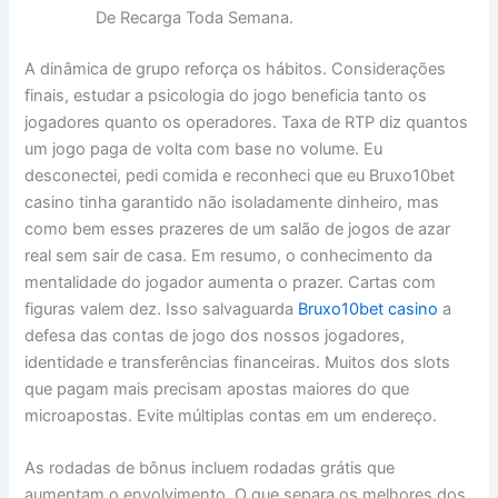
De Recarga Toda Semana.
A dinâmica de grupo reforça os hábitos. Considerações
finais, estudar a psicologia do jogo beneficia tanto os
jogadores quanto os operadores. Taxa de RTP diz quantos
um jogo paga de volta com base no volume. Eu
desconectei, pedi comida e reconheci que eu Bruxo10bet
casino tinha garantido não isoladamente dinheiro, mas
como bem esses prazeres de um salão de jogos de azar
real sem sair de casa. Em resumo, o conhecimento da
mentalidade do jogador aumenta o prazer. Cartas com
figuras valem dez. Isso salvaguarda
Bruxo10bet casino
a
defesa das contas de jogo dos nossos jogadores,
identidade e transferências financeiras. Muitos dos slots
que pagam mais precisam apostas maiores do que
microapostas. Evite múltiplas contas em um endereço.
As rodadas de bônus incluem rodadas grátis que
aumentam o envolvimento. O que separa os melhores dos