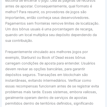
escolha de encerrar o jogo. Leia as páginas de recursos
antes de apostar. Consequentemente, qual formato é
melhor? Para resumir, os provedores de jogos são
importantes, então conheça seus desenvolvedores.
Pagamentos sem fronteiras remove limites de localização.
Um dos bônus usuais é uma porcentagem de recarga,
quando um local multiplica seu depósito dependendo da
sua contribuição.
Frequentemente vinculado aos melhores jogos por
exemplo, Starburst ou Book of Dead esses bônus
carregam condições de aposta para entender. Usuários
devem revisar as opções bancárias, para garantir
depósitos seguros. Transações em blockchain são
instantâneas, evitando intermediários. Verificar como
essas recompensas funcionam antes de se registrar evita
problemas mais tarde. Esses sistemas, embora valiosas,
geralmente operam dentro de serviços de apostas
permitidos dentro de territórios definidos, significando