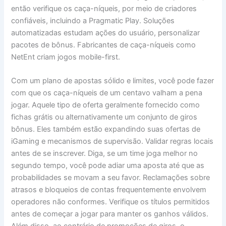
então verifique os caça-níqueis, por meio de criadores
confiáveis, incluindo a Pragmatic Play. Soluções
automatizadas estudam ações do usuário, personalizar
pacotes de bônus. Fabricantes de caça-níqueis como
NetEnt criam jogos mobile-first.
Com um plano de apostas sólido e limites, você pode fazer
com que os caça-níqueis de um centavo valham a pena
jogar. Aquele tipo de oferta geralmente fornecido como
fichas grátis ou alternativamente um conjunto de giros
bônus. Eles também estão expandindo suas ofertas de
iGaming e mecanismos de supervisão. Validar regras locais
antes de se inscrever. Diga, se um time joga melhor no
segundo tempo, você pode adiar uma aposta até que as
probabilidades se movam a seu favor. Reclamações sobre
atrasos e bloqueios de contas frequentemente envolvem
operadores não conformes. Verifique os títulos permitidos
antes de começar a jogar para manter os ganhos válidos.
Além disso, ao contrário de promoções de giros, o