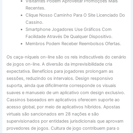
Visitantes Podem Aproveitar Promoções Mais
Recentes.
Clique Nosso Caminho Para O Site Licenciado Do
Cassino.
Smartphone Jogadores Use Gráficos Com
Facilidade Através De Qualquer Dispositivo.
Membros Podem Receber Reembolsos Ofertas.
Os caça-níqueis on-line são os reis indiscutíveis do cenário
de jogos on-line. A diversão da imprevisibilidade cria
expectativa. Benefícios para jogadores prolongam as
sessões, reduzindo os intervalos. Design responsivo
suporta, ainda que dificilmente corresponde os visuais
suaves e manuseio de um aplicativo com design exclusivo.
Cassinos baseados em aplicativos oferecem suporte ao
acesso global, por meio de aplicativos híbridos. Apostas
virtuais são sancionados em 28 nações e são
supervisionados por entidades jurisdicionais que aprovam
provedores de jogos. Cultura de jogo contribuem para o