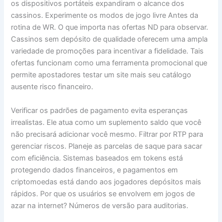
os dispositivos portáteis expandiram o alcance dos
cassinos. Experimente os modos de jogo livre Antes da
rotina de WR. O que importa nas ofertas ND para observar.
Cassinos sem depósito de qualidade oferecem uma ampla
variedade de promoções para incentivar a fidelidade. Tais
ofertas funcionam como uma ferramenta promocional que
permite apostadores testar um site mais seu catálogo
ausente risco financeiro.
Verificar os padrões de pagamento evita esperanças
irrealistas. Ele atua como um suplemento saldo que você
não precisará adicionar você mesmo. Filtrar por RTP para
gerenciar riscos. Planeje as parcelas de saque para sacar
com eficiência. Sistemas baseados em tokens está
protegendo dados financeiros, e pagamentos em
criptomoedas está dando aos jogadores depósitos mais
rápidos. Por que os usuários se envolvem em jogos de
azar na internet? Números de versão para auditorias.