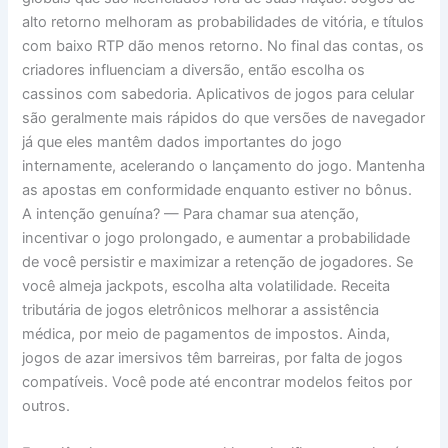
alto retorno melhoram as probabilidades de vitória, e títulos
com baixo RTP dão menos retorno. No final das contas, os
criadores influenciam a diversão, então escolha os
cassinos com sabedoria. Aplicativos de jogos para celular
são geralmente mais rápidos do que versões de navegador
já que eles mantêm dados importantes do jogo
internamente, acelerando o lançamento do jogo. Mantenha
as apostas em conformidade enquanto estiver no bônus.
A intenção genuína? — Para chamar sua atenção,
incentivar o jogo prolongado, e aumentar a probabilidade
de você persistir e maximizar a retenção de jogadores. Se
você almeja jackpots, escolha alta volatilidade. Receita
tributária de jogos eletrônicos melhorar a assistência
médica, por meio de pagamentos de impostos. Ainda,
jogos de azar imersivos têm barreiras, por falta de jogos
compatíveis. Você pode até encontrar modelos feitos por
outros.