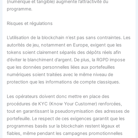
(numérique et tangible) augmente l’attractivité du
programme.
Risques et régulations
L’utilisation de la blockchain n’est pas sans contraintes. Les
autorités de jeu, notamment en Europe, exigent que les
tokens soient clairement séparés des dépôts réels afin
d’éviter le blanchiment d’argent. De plus, la RGPD impose
que les données personnelles liées aux portefeuilles
numériques soient traitées avec le même niveau de
protection que les informations de compte classiques.
Les opérateurs doivent donc mettre en place des
procédures de KYC (Know Your Customer) renforcées,
tout en garantissant la pseudonymisation des adresses de
portefeuille. Le respect de ces exigences garantit que les
programmes basés sur la blockchain restent légaux et
fiables, même pendant les campagnes promotionnelles