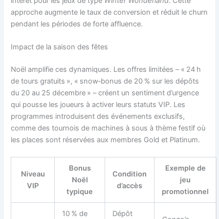
intérêt pour les jeux de type
Winter Wonderland
. Cette
approche augmente le taux de conversion et réduit le churn
pendant les périodes de forte affluence.
Impact de la saison des fêtes
Noël amplifie ces dynamiques. Les offres limitées – « 24 h
de tours gratuits », « snow‑bonus de 20 % sur les dépôts
du 20 au 25 décembre » – créent un sentiment d’urgence
qui pousse les joueurs à activer leurs statuts VIP. Les
programmes introduisent des événements exclusifs,
comme des tournois de machines à sous à thème festif où
les places sont réservées aux membres Gold et Platinum.
Bonus
Exemple de
Niveau
Condition
Noël
jeu
VIP
d’accès
typique
promotionnel
10 % de
Dépôt