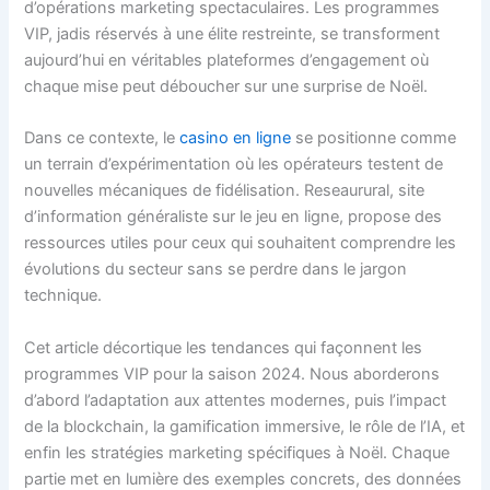
d’opérations marketing spectaculaires. Les programmes
VIP, jadis réservés à une élite restreinte, se transforment
aujourd’hui en véritables plateformes d’engagement où
chaque mise peut déboucher sur une surprise de Noël.
Dans ce contexte, le
casino en ligne
se positionne comme
un terrain d’expérimentation où les opérateurs testent de
nouvelles mécaniques de fidélisation. Reseaurural, site
d’information généraliste sur le jeu en ligne, propose des
ressources utiles pour ceux qui souhaitent comprendre les
évolutions du secteur sans se perdre dans le jargon
technique.
Cet article décortique les tendances qui façonnent les
programmes VIP pour la saison 2024. Nous aborderons
d’abord l’adaptation aux attentes modernes, puis l’impact
de la blockchain, la gamification immersive, le rôle de l’IA, et
enfin les stratégies marketing spécifiques à Noël. Chaque
partie met en lumière des exemples concrets, des données