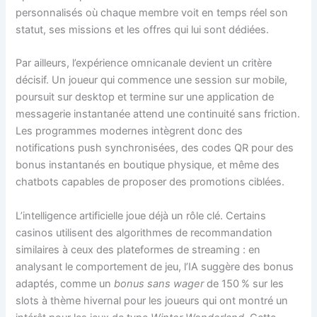
personnalisés où chaque membre voit en temps réel son
statut, ses missions et les offres qui lui sont dédiées.
Par ailleurs, l’expérience omnicanale devient un critère
décisif. Un joueur qui commence une session sur mobile,
poursuit sur desktop et termine sur une application de
messagerie instantanée attend une continuité sans friction.
Les programmes modernes intègrent donc des
notifications push synchronisées, des codes QR pour des
bonus instantanés en boutique physique, et même des
chatbots capables de proposer des promotions ciblées.
L’intelligence artificielle joue déjà un rôle clé. Certains
casinos utilisent des algorithmes de recommandation
similaires à ceux des plateformes de streaming : en
analysant le comportement de jeu, l’IA suggère des bonus
adaptés, comme un
bonus sans wager
de 150 % sur les
slots à thème hivernal pour les joueurs qui ont montré un