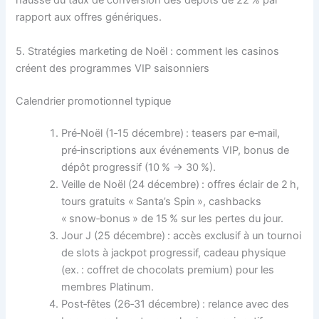
hausse du taux de conversion des dépôts de 22 % par
rapport aux offres génériques.
5. Stratégies marketing de Noël : comment les casinos
créent des programmes VIP saisonniers
Calendrier promotionnel typique
Pré‑Noël (1‑15 décembre) : teasers par e‑mail,
pré‑inscriptions aux événements VIP, bonus de
dépôt progressif (10 % → 30 %).
Veille de Noël (24 décembre) : offres éclair de 2 h,
tours gratuits « Santa’s Spin », cashbacks
« snow‑bonus » de 15 % sur les pertes du jour.
Jour J (25 décembre) : accès exclusif à un tournoi
de slots à jackpot progressif, cadeau physique
(ex. : coffret de chocolats premium) pour les
membres Platinum.
Post‑fêtes (26‑31 décembre) : relance avec des