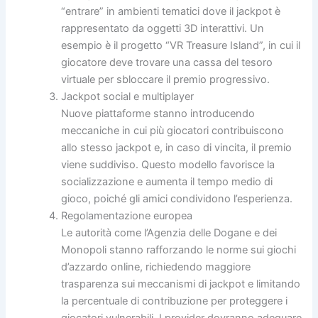
“entrare” in ambienti tematici dove il jackpot è
rappresentato da oggetti 3D interattivi. Un
esempio è il progetto “VR Treasure Island”, in cui il
giocatore deve trovare una cassa del tesoro
virtuale per sbloccare il premio progressivo.
Jackpot social e multiplayer
Nuove piattaforme stanno introducendo
meccaniche in cui più giocatori contribuiscono
allo stesso jackpot e, in caso di vincita, il premio
viene suddiviso. Questo modello favorisce la
socializzazione e aumenta il tempo medio di
gioco, poiché gli amici condividono l’esperienza.
Regolamentazione europea
Le autorità come l’Agenzia delle Dogane e dei
Monopoli stanno rafforzando le norme sui giochi
d’azzardo online, richiedendo maggiore
trasparenza sui meccanismi di jackpot e limitando
la percentuale di contribuzione per proteggere i