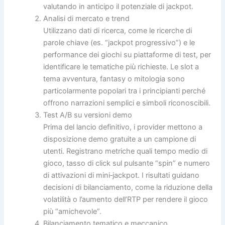
valutando in anticipo il potenziale di jackpot.
Analisi di mercato e trend
Utilizzano dati di ricerca, come le ricerche di
parole chiave (es. “jackpot progressivo”) e le
performance dei giochi su piattaforme di test, per
identificare le tematiche più richieste. Le slot a
tema avventura, fantasy o mitologia sono
particolarmente popolari tra i principianti perché
offrono narrazioni semplici e simboli riconoscibili.
Test A/B su versioni demo
Prima del lancio definitivo, i provider mettono a
disposizione demo gratuite a un campione di
utenti. Registrano metriche quali tempo medio di
gioco, tasso di click sul pulsante “spin” e numero
di attivazioni di mini‑jackpot. I risultati guidano
decisioni di bilanciamento, come la riduzione della
volatilità o l’aumento dell’RTP per rendere il gioco
più “amichevole”.
Bilanciamento tematico e meccanico