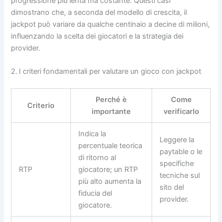
progressione più lenta ma costante. Questi casi
dimostrano che, a seconda del modello di crescita, il
jackpot può variare da qualche centinaio a decine di milioni,
influenzando la scelta dei giocatori e la strategia dei
provider.
2. I criteri fondamentali per valutare un gioco con jackpot
Perché è
Come
Criterio
importante
verificarlo
Indica la
Leggere la
percentuale teorica
paytable o le
di ritorno al
specifiche
RTP
giocatore; un RTP
tecniche sul
più alto aumenta la
sito del
fiducia del
provider.
giocatore.