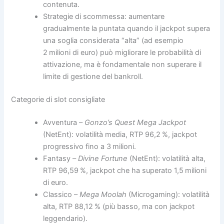
contenuta.
Strategie di scommessa: aumentare
gradualmente la puntata quando il jackpot supera
una soglia considerata “alta” (ad esempio
2 milioni di euro) può migliorare le probabilità di
attivazione, ma è fondamentale non superare il
limite di gestione del bankroll.
Categorie di slot consigliate
Avventura –
Gonzo’s Quest Mega Jackpot
(NetEnt): volatilità media, RTP 96,2 %, jackpot
progressivo fino a 3 milioni.
Fantasy –
Divine Fortune
(NetEnt): volatilità alta,
RTP 96,59 %, jackpot che ha superato 1,5 milioni
di euro.
Classico –
Mega Moolah
(Microgaming): volatilità
alta, RTP 88,12 % (più basso, ma con jackpot
leggendario).