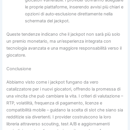
giocatori vulnerabili. I provider dovranno adeguare
le proprie piattaforme, inserendo avvisi più chiari e
opzioni di auto‑esclusione direttamente nella
schermata del jackpot.
Queste tendenze indicano che il jackpot non sarà più solo
un premio monetario, ma un’esperienza integrata con
tecnologia avanzata e una maggiore responsabilità verso il
giocatore.
Conclusione
Abbiamo visto come i jackpot fungano da vero
catalizzatore per i nuovi giocatori, offrendo la promessa di
una vincita che può cambiare la vita. I criteri di valutazione –
RTP, volatilità, frequenza di pagamento, licenze e
compatibilità mobile – guidano la scelta di slot che siano sia
redditizie sia divertenti. I provider costruiscono la loro
libreria attraverso scouting, test A/B e aggiornamenti