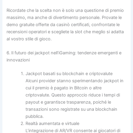
Ricordate che la scelta non è solo una questione di premio
massimo, ma anche di divertimento personale. Provate le
demo gratuite offerte da casinò certificati, confrontate le
recensioni operatori e scegliete la slot che meglio si adatta
al vostro stile di gioco.
6. Il futuro dei jackpot nell’iGaming: tendenze emergenti e
innovazioni
Jackpot basati su blockchain e criptovalute
Alcuni provider stanno sperimentando jackpot in
cui il premio è pagato in Bitcoin o altre
criptovalute. Questo approccio riduce i tempi di
payout e garantisce trasparenza, poiché le
transazioni sono registrate su una blockchain
pubblica.
Realtà aumentata e virtuale
L’integrazione di AR/VR consente ai giocatori di