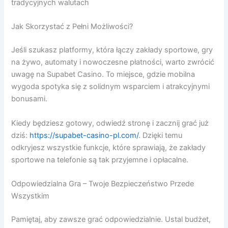
tradycyjnych walutach
Jak Skorzystać z Pełni Możliwości?
Jeśli szukasz platformy, która łączy zakłady sportowe, gry
na żywo, automaty i nowoczesne płatności, warto zwrócić
uwagę na Supabet Casino. To miejsce, gdzie mobilna
wygoda spotyka się z solidnym wsparciem i atrakcyjnymi
bonusami.
Kiedy będziesz gotowy, odwiedź stronę i zacznij grać już
dziś:
https://supabet-casino-pl.com/
. Dzięki temu
odkryjesz wszystkie funkcje, które sprawiają, że zakłady
sportowe na telefonie są tak przyjemne i opłacalne.
Odpowiedzialna Gra – Twoje Bezpieczeństwo Przede
Wszystkim
Pamiętaj, aby zawsze grać odpowiedzialnie. Ustal budżet,