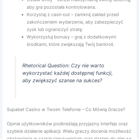
aby gra pozostała kontrolowana.
Korzystaj z cash‑out – zamknij zakład przed
zakończeniem wydarzenia, aby zabezpieczyć
zysk lub ograniczyć stratę.
Wykorzystuj bonusy – graj z dodatkowymi
środkami, które zwiększają Twój bankroll.
Rhetorical Question: Czy nie warto
wykorzystać każdej dostępnej funkcji,
aby zwiększyć szanse na sukces?
Supabet Casino w Twoim Telefonie – Co Mówią Gracze?
Opinie użytkowników podkreślają przyjazny interfejs oraz
szybkie działanie aplikacji. Wielu graczy docenia możliwość
obstawiania w czasie rzeczywistym oraz dostęp do gier na