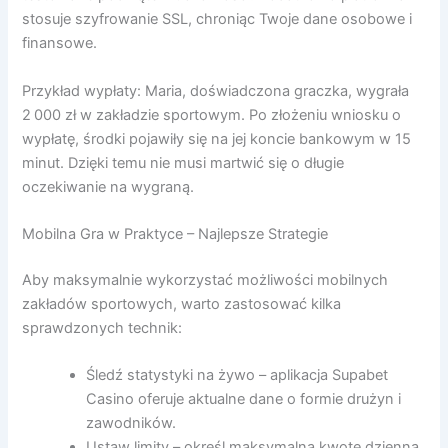
stosuje szyfrowanie SSL, chroniąc Twoje dane osobowe i
finansowe.
Przykład wypłaty: Maria, doświadczona graczka, wygrała
2 000 zł w zakładzie sportowym. Po złożeniu wniosku o
wypłatę, środki pojawiły się na jej koncie bankowym w 15
minut. Dzięki temu nie musi martwić się o długie
oczekiwanie na wygraną.
Mobilna Gra w Praktyce – Najlepsze Strategie
Aby maksymalnie wykorzystać możliwości mobilnych
zakładów sportowych, warto zastosować kilka
sprawdzonych technik:
Śledź statystyki na żywo – aplikacja Supabet
Casino oferuje aktualne dane o formie drużyn i
zawodników.
Ustaw limity – określ maksymalną kwotę dzienną,