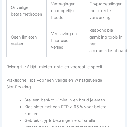
Vertragingen
Cryptobetalingen
Onveilige
en mogelijke
met directe
betaalmethoden
fraude
verwerking
Responsible
Verslaving en
Geen limieten
gambling tools in
financieel
stellen
het
verlies
account‑dashboar
Belangrijk: Altijd limieten instellen voordat je speelt.
Praktische Tips voor een Veilige en Winstgevende
Slot‑Ervaring
Stel een bankroll‑limiet in en houd je eraan.
Kies slots met een RTP > 95 % voor betere
kansen.
Gebruik cryptobetalingen voor snelle