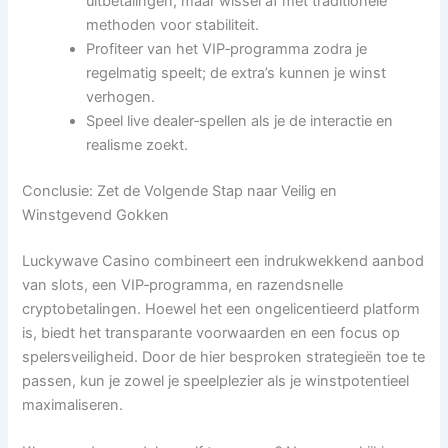
uitbetalingen, maar wissel af met traditionele
methoden voor stabiliteit.
Profiteer van het VIP‑programma zodra je
regelmatig speelt; de extra’s kunnen je winst
verhogen.
Speel live dealer‑spellen als je de interactie en
realisme zoekt.
Conclusie: Zet de Volgende Stap naar Veilig en
Winstgevend Gokken
Luckywave Casino combineert een indrukwekkend aanbod
van slots, een VIP‑programma, en razendsnelle
cryptobetalingen. Hoewel het een ongelicentieerd platform
is, biedt het transparante voorwaarden en een focus op
spelersveiligheid. Door de hier besproken strategieën toe te
passen, kun je zowel je speelplezier als je winstpotentieel
maximaliseren.