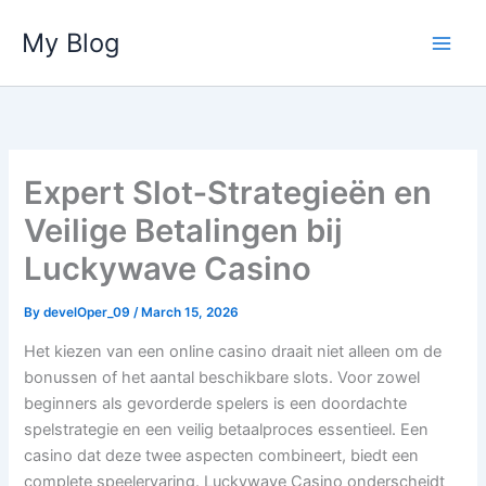
Skip
My Blog
to
content
Expert Slot‑Strategieën en
Veilige Betalingen bij
Luckywave Casino
By
develOper_09
/
March 15, 2026
Het kiezen van een online casino draait niet alleen om de
bonussen of het aantal beschikbare slots. Voor zowel
beginners als gevorderde spelers is een doordachte
spelstrategie en een veilig betaalproces essentieel. Een
casino dat deze twee aspecten combineert, biedt een
complete speelervaring. Luckywave Casino onderscheidt