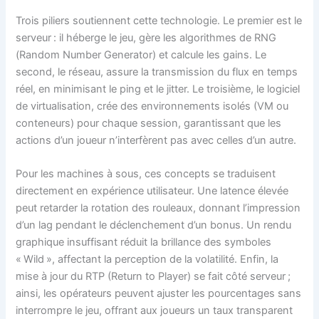
Trois piliers soutiennent cette technologie. Le premier est le
serveur : il héberge le jeu, gère les algorithmes de RNG
(Random Number Generator) et calcule les gains. Le
second, le réseau, assure la transmission du flux en temps
réel, en minimisant le ping et le jitter. Le troisième, le logiciel
de virtualisation, crée des environnements isolés (VM ou
conteneurs) pour chaque session, garantissant que les
actions d’un joueur n’interfèrent pas avec celles d’un autre.
Pour les machines à sous, ces concepts se traduisent
directement en expérience utilisateur. Une latence élevée
peut retarder la rotation des rouleaux, donnant l’impression
d’un lag pendant le déclenchement d’un bonus. Un rendu
graphique insuffisant réduit la brillance des symboles
« Wild », affectant la perception de la volatilité. Enfin, la
mise à jour du RTP (Return to Player) se fait côté serveur ;
ainsi, les opérateurs peuvent ajuster les pourcentages sans
interrompre le jeu, offrant aux joueurs un taux transparent