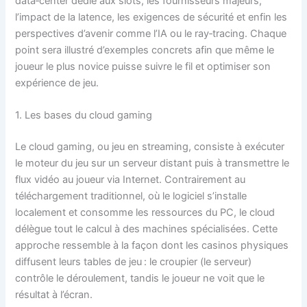
data‑center dédié aux slots, les fournisseurs majeurs,
l’impact de la latence, les exigences de sécurité et enfin les
perspectives d’avenir comme l’IA ou le ray‑tracing. Chaque
point sera illustré d’exemples concrets afin que même le
joueur le plus novice puisse suivre le fil et optimiser son
expérience de jeu.
1. Les bases du cloud gaming
Le cloud gaming, ou jeu en streaming, consiste à exécuter
le moteur du jeu sur un serveur distant puis à transmettre le
flux vidéo au joueur via Internet. Contrairement au
téléchargement traditionnel, où le logiciel s’installe
localement et consomme les ressources du PC, le cloud
délègue tout le calcul à des machines spécialisées. Cette
approche ressemble à la façon dont les casinos physiques
diffusent leurs tables de jeu : le croupier (le serveur)
contrôle le déroulement, tandis le joueur ne voit que le
résultat à l’écran.