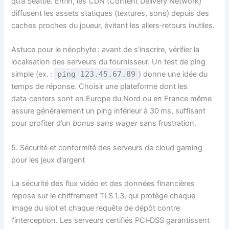
qu’à Seattle. Enfin, les CDN (Content Delivery Network)
diffusent les assets statiques (textures, sons) depuis des
caches proches du joueur, évitant les allers‑retours inutiles.
Astuce pour le néophyte : avant de s’inscrire, vérifier la
localisation des serveurs du fournisseur. Un test de ping
simple (ex. :
ping 123.45.67.89
) donne une idée du
temps de réponse. Choisir une plateforme dont les
data‑centers sont en Europe du Nord ou en France même
assure généralement un ping inférieur à 30 ms, suffisant
pour profiter d’un
bonus sans wager
sans frustration.
5. Sécurité et conformité des serveurs de cloud gaming
pour les jeux d’argent
La sécurité des flux vidéo et des données financières
repose sur le chiffrement TLS 1.3, qui protège chaque
image du slot et chaque requête de dépôt contre
l’interception. Les serveurs certifiés PCI‑DSS garantissent