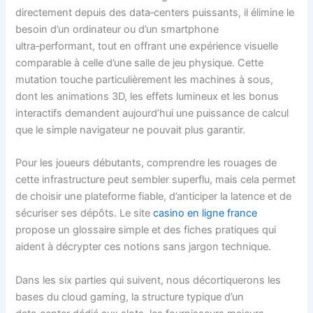
directement depuis des data‑centers puissants, il élimine le
besoin d’un ordinateur ou d’un smartphone
ultra‑performant, tout en offrant une expérience visuelle
comparable à celle d’une salle de jeu physique. Cette
mutation touche particulièrement les machines à sous,
dont les animations 3D, les effets lumineux et les bonus
interactifs demandent aujourd’hui une puissance de calcul
que le simple navigateur ne pouvait plus garantir.
Pour les joueurs débutants, comprendre les rouages de
cette infrastructure peut sembler superflu, mais cela permet
de choisir une plateforme fiable, d’anticiper la latence et de
sécuriser ses dépôts. Le site
casino en ligne france
propose un glossaire simple et des fiches pratiques qui
aident à décrypter ces notions sans jargon technique.
Dans les six parties qui suivent, nous décortiquerons les
bases du cloud gaming, la structure typique d’un