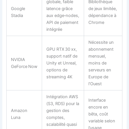
globale, faible
Bibliothèque
Google
latence grâce
de jeux limitée,
Stadia
aux edge‑nodes,
dépendance à
API de paiement
Chrome
intégrée
Nécessite un
GPU RTX 30 xx,
abonnement
support natif de
mensuel,
NVIDIA
Unity et Unreal,
moins de
GeForce Now
options de
serveurs en
streaming 4K
Europe de
l’Ouest
Intégration AWS
Interface
(S3, RDS) pour la
encore en
Amazon
gestion des
bêta, coût
Luna
comptes,
variable selon
scalabilité quasi
l’usage