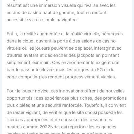
résultat est une immersion visuelle qui rivalise avec les
écrans de casino haut de gamme, tout en restant
accessible via un simple navigateur.
Enfin, la réalité augmentée et la réalité virtuelle, hébergées
dans le cloud, ouvrent la porte à des salons de casino
virtuels où les joueurs peuvent se déplacer, interagir avec
d’autres avatars et déclencher des jackpots en pointant
simplement leur main. Ces environnements exigent une
bande passante élevée, mais les progrès du 5G et du
edge‑computing les rendent progressivement viables.
Pour le joueur novice, ces innovations offrent de nouvelles
opportunités : des expériences plus riches, des promotions
plus ciblées et une sécurité renforcée. Toutefois, il convient
de rester vigilant, de vérifier que le site choisi possède les
licences appropriées et de consulter des ressources
neutres comme 2022Nda, qui répertorie les exigences