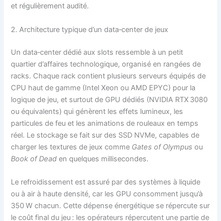
et régulièrement audité.
2. Architecture typique d’un data‑center de jeux
Un data‑center dédié aux slots ressemble à un petit
quartier d’affaires technologique, organisé en rangées de
racks. Chaque rack contient plusieurs serveurs équipés de
CPU haut de gamme (Intel Xeon ou AMD EPYC) pour la
logique de jeu, et surtout de GPU dédiés (NVIDIA RTX 3080
ou équivalents) qui génèrent les effets lumineux, les
particules de feu et les animations de rouleaux en temps
réel. Le stockage se fait sur des SSD NVMe, capables de
charger les textures de jeux comme
Gates of Olympus
ou
Book of Dead
en quelques millisecondes.
Le refroidissement est assuré par des systèmes à liquide
ou à air à haute densité, car les GPU consomment jusqu’à
350 W chacun. Cette dépense énergétique se répercute sur
le coût final du jeu : les opérateurs répercutent une partie de