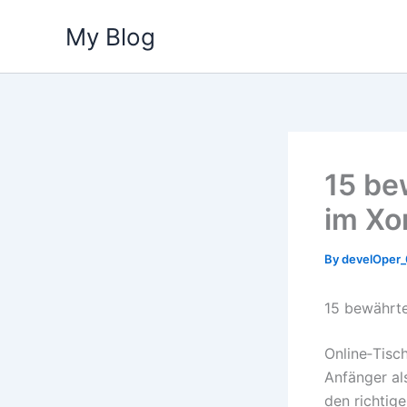
Skip
My Blog
to
content
15 be
im Xo
By
develOper
15 bewährte
Online‑Tisc
Anfänger al
den richtig