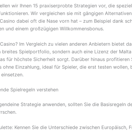
ellen wir Ihnen 15 praxiserprobte Strategien vor, die spezie
funktionieren. Wir vergleichen sie mit gängigen Alternativen
asino dabei oft die Nase vorn hat – zum Beispiel dank sch
en und einem großzügigen Willkommensbonus.
asino? Im Vergleich zu vielen anderen Anbietern bietet da
in breites Spielportfolio, sondern auch eine Lizenz der Mal
as für höchste Sicherheit sorgt. Darüber hinaus profitieren
ohne Einzahlung, ideal für Spieler, die erst testen wollen, 
 einsetzen.
ende Spielregeln verstehen
rgendeine Strategie anwenden, sollten Sie die Basisregeln de
rrschen.
ulette: Kennen Sie die Unterschiede zwischen Europäisch, 