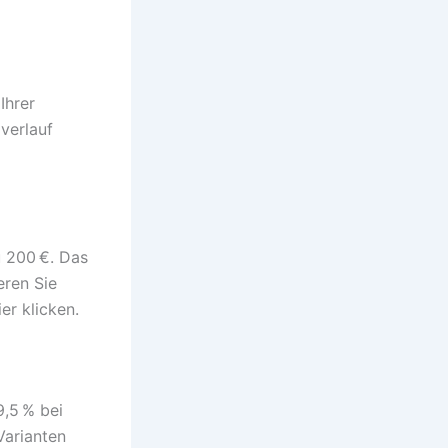
Ihrer
lverlauf
 200 €. Das
eren Sie
er klicken.
9,5 % bei
Varianten