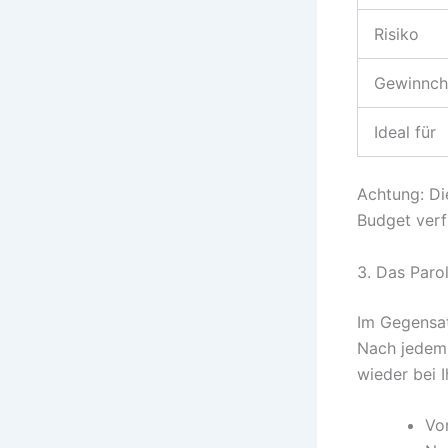
Risiko
Gewinnch
Ideal für
Achtung: Di
Budget verfü
3. Das Paro
Im Gegensat
Nach jedem 
wieder bei 
Vor