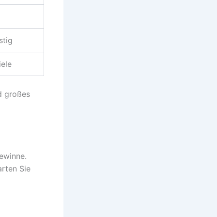
stig
iele
d großes
ewinne.
rten Sie