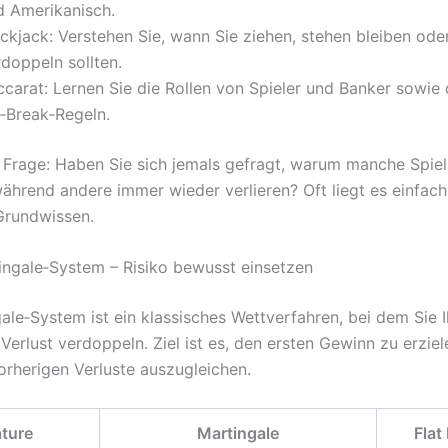
d Amerikanisch.
ckjack: Verstehen Sie, wann Sie ziehen, stehen bleiben ode
doppeln sollten.
ccarat: Lernen Sie die Rollen von Spieler und Banker sowie 
e‑Break‑Regeln.
 Frage: Haben Sie sich jemals gefragt, warum manche Spiel
ährend andere immer wieder verlieren? Oft liegt es einfach
Grundwissen.
ingale‑System – Risiko bewusst einsetzen
ale‑System ist ein klassisches Wettverfahren, bei dem Sie I
Verlust verdoppeln. Ziel ist es, den ersten Gewinn zu erzie
vorherigen Verluste auszugleichen.
ature
Martingale
Flat