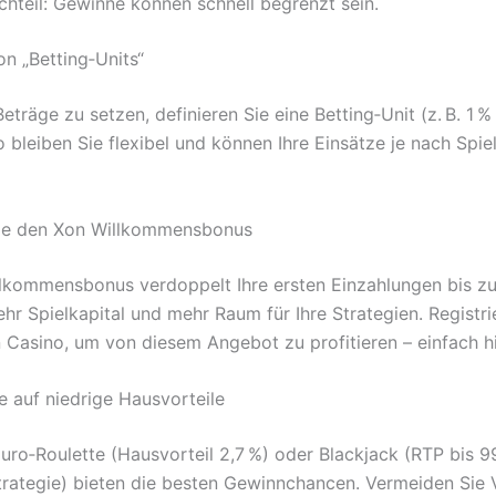
chteil: Gewinne können schnell begrenzt sein.
on „Betting‑Units“
Beträge zu setzen, definieren Sie eine Betting‑Unit (z. B. 1 % 
o bleiben Sie flexibel und können Ihre Einsätze je nach Spie
Sie den Xon Willkommensbonus
lkommensbonus verdoppelt Ihre ersten Einzahlungen bis zu
hr Spielkapital und mehr Raum für Ihre Strategien. Registri
n Casino, um von diesem Angebot zu profitieren – einfach hi
e auf niedrige Hausvorteile
Euro‑Roulette (Hausvorteil 2,7 %) oder Blackjack (RTP bis 9
trategie) bieten die besten Gewinnchancen. Vermeiden Sie 