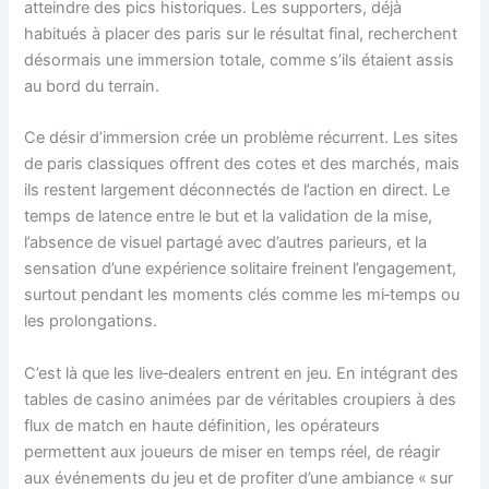
atteindre des pics historiques. Les supporters, déjà
habitués à placer des paris sur le résultat final, recherchent
désormais une immersion totale, comme s’ils étaient assis
au bord du terrain.
Ce désir d’immersion crée un problème récurrent. Les sites
de paris classiques offrent des cotes et des marchés, mais
ils restent largement déconnectés de l’action en direct. Le
temps de latence entre le but et la validation de la mise,
l’absence de visuel partagé avec d’autres parieurs, et la
sensation d’une expérience solitaire freinent l’engagement,
surtout pendant les moments clés comme les mi‑temps ou
les prolongations.
C’est là que les live‑dealers entrent en jeu. En intégrant des
tables de casino animées par de véritables croupiers à des
flux de match en haute définition, les opérateurs
permettent aux joueurs de miser en temps réel, de réagir
aux événements du jeu et de profiter d’une ambiance « sur