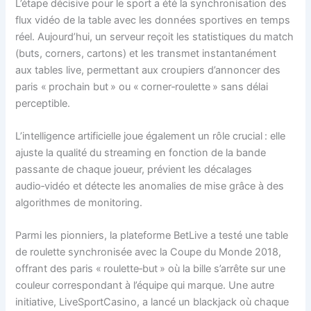
L’étape décisive pour le sport a été la synchronisation des
flux vidéo de la table avec les données sportives en temps
réel. Aujourd’hui, un serveur reçoit les statistiques du match
(buts, corners, cartons) et les transmet instantanément
aux tables live, permettant aux croupiers d’annoncer des
paris « prochain but » ou « corner‑roulette » sans délai
perceptible.
L’intelligence artificielle joue également un rôle crucial : elle
ajuste la qualité du streaming en fonction de la bande
passante de chaque joueur, prévient les décalages
audio‑vidéo et détecte les anomalies de mise grâce à des
algorithmes de monitoring.
Parmi les pionniers, la plateforme BetLive a testé une table
de roulette synchronisée avec la Coupe du Monde 2018,
offrant des paris « roulette‑but » où la bille s’arrête sur une
couleur correspondant à l’équipe qui marque. Une autre
initiative, LiveSportCasino, a lancé un blackjack où chaque