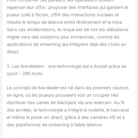
Pour conserver ces parieurs, les opérateurs doivent
repenser leur offre : proposer des interfaces qui gardent le
joueur collé à l’écran, offrir des interactions sociales et
réduire le temps de latence entre l’événement et la mise.
Sans ces améliorations, le risque est de voir les utilisateurs
migrer vers des solutions plus immersives, comme les
applications de streaming qui intègrent déjà des chats en
direct.
2. Les live‑dealers : une technologie qui a évolué grâce au
sport – 285 mots
Le concept de live‑dealer est né dans les premiers casinos
en ligne, où les joueurs pouvaient voir un croupier réel
distribuer des cartes de blackjack via une webcam. Au fil
des années, la technologie a intégré la roulette, le baccarat
et même le poker en direct, grâce à des caméras HD et à
des plateformes de streaming à faible latence.