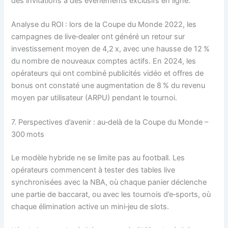
des invitations à des événements exclusifs en ligne.
Analyse du ROI : lors de la Coupe du Monde 2022, les
campagnes de live‑dealer ont généré un retour sur
investissement moyen de 4,2 x, avec une hausse de 12 %
du nombre de nouveaux comptes actifs. En 2024, les
opérateurs qui ont combiné publicités vidéo et offres de
bonus ont constaté une augmentation de 8 % du revenu
moyen par utilisateur (ARPU) pendant le tournoi.
7. Perspectives d’avenir : au‑delà de la Coupe du Monde –
300 mots
Le modèle hybride ne se limite pas au football. Les
opérateurs commencent à tester des tables live
synchronisées avec la NBA, où chaque panier déclenche
une partie de baccarat, ou avec les tournois d’e‑sports, où
chaque élimination active un mini‑jeu de slots.