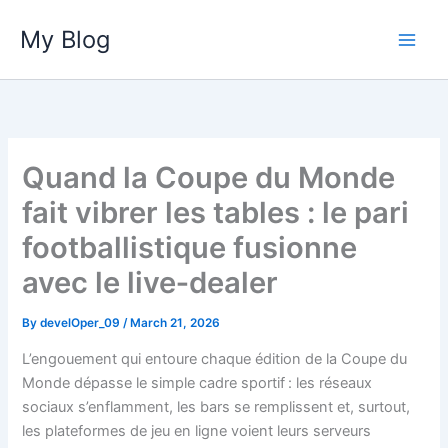
Skip
My Blog
to
content
Quand la Coupe du Monde
fait vibrer les tables : le pari
footballistique fusionne
avec le live‑dealer
By
develOper_09
/
March 21, 2026
L’engouement qui entoure chaque édition de la Coupe du
Monde dépasse le simple cadre sportif : les réseaux
sociaux s’enflamment, les bars se remplissent et, surtout,
les plateformes de jeu en ligne voient leurs serveurs