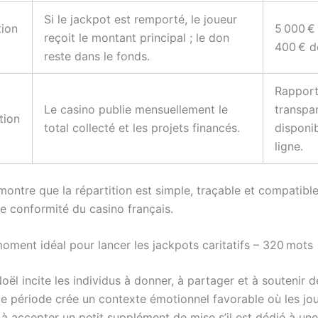
Si le jackpot est remporté, le joueur
tion
5 000 €
reçoit le montant principal ; le don
400 € d
reste dans le fonds.
Rapport
Le casino publie mensuellement le
transpa
tion
total collecté et les projets financés.
disponi
ligne.
montre que la répartition est simple, traçable et compatible
e conformité du casino français.
moment idéal pour lancer les jackpots caritatifs – 320 mots
Noël incite les individus à donner, à partager et à soutenir d
te période crée un contexte émotionnel favorable où les jo
 à accepter un petit supplément de mise s’il est dédié à un