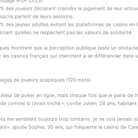
ondage IFOP 2023).
 % des joueurs déclarent craindre le jugement de leur ento
squ’ils parlent de leurs sessions.
% des jeunes adultes évitent les plateformes de casino en l
imant qu’elles ne respectent pas les valeurs de solidarité.
iques montrent que la perception publique reste un obstacle
r les casinos français qui cherchent à se différencier dans
nages de joueurs sceptiques (120 mots)
mateur de poker en ligne, mais chaque fois que je parle de 
e comme si j’avais triché », confie Julien, 28 ans, habitant
ts me semblent toujours trop lointains ; je ne vois jamais où
ment», ajoute Sophie, 35 ans, qui fréquente le casino de Can