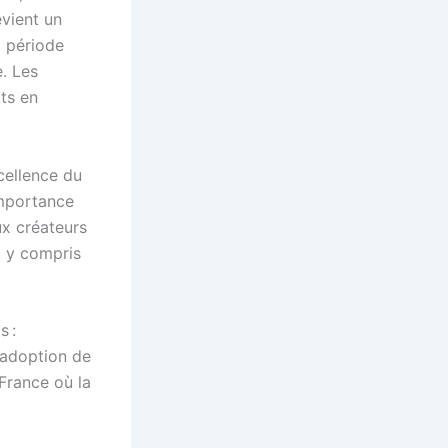
evient un
a période
e. Les
ts en
cellence du
importance
ux créateurs
, y compris
s :
l’adoption de
France où la