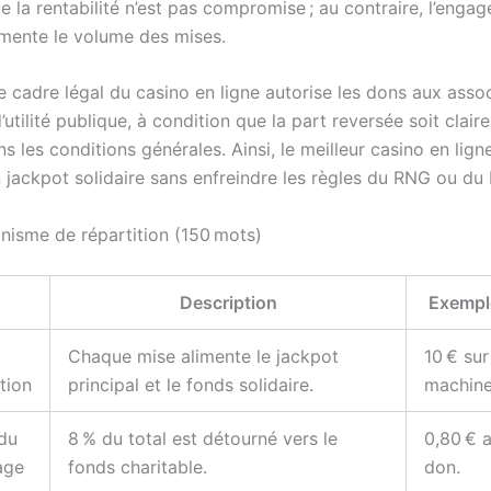
 la rentabilité n’est pas compromise ; au contraire, l’enga
mente le volume des mises.
e cadre légal du casino en ligne autorise les dons aux asso
utilité publique, à condition que la part reversée soit clai
s les conditions générales. Ainsi, le meilleur casino en lign
 jackpot solidaire sans enfreindre les règles du RNG ou du
anisme de répartition (150 mots)
Description
Exempl
Chaque mise alimente le jackpot
10 € sur
tion
principal et le fonds solidaire.
machine
 du
8 % du total est détourné vers le
0,80 € 
age
fonds charitable.
don.