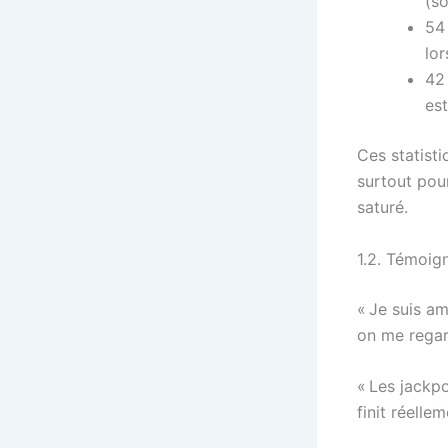
(s
54
lor
42 
est
Ces statist
surtout pou
saturé.
1.2. Témoig
« Je suis a
on me regard
« Les jackpo
finit réelle