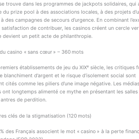
 se trouve dans les programmes de jackpots solidaires, qui 
du prize pool à des associations locales, à des projets d’ut
 à des campagnes de secours d’urgence. En combinant l’exc
 satisfaction de contribuer, les casinos créent un cercle ve
 devient un petit acte de philanthropie.
 du casino « sans cœur » – 360 mots
remiers établissements de jeu du XIXᵉ siècle, les critiques f
 le blanchiment d’argent et le risque d’isolement social sont
nt cités comme les piliers d’une image négative. Les média
ls ont longtemps alimenté ce mythe en présentant les salles
ntres de perdition.
ffres clés de la stigmatisation (120 mots)
% des Français associent le mot « casino » à la perte finan