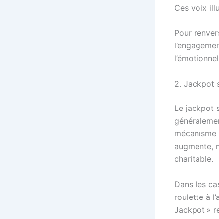
Ces voix ill
Pour renver
l’engagemen
l’émotionnel
2. Jackpot 
Le jackpot s
généralemen
mécanisme re
augmente, m
charitable.
Dans les cas
roulette à l
Jackpot » r