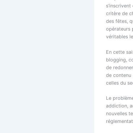
s’inscriven
critère de c
des fêtes, q
opérateurs 
véritables l
En cette sa
blogging, 
de redonner
de contenu 
celles du se
Le problème
addiction, a
nouvelles t
réglementati