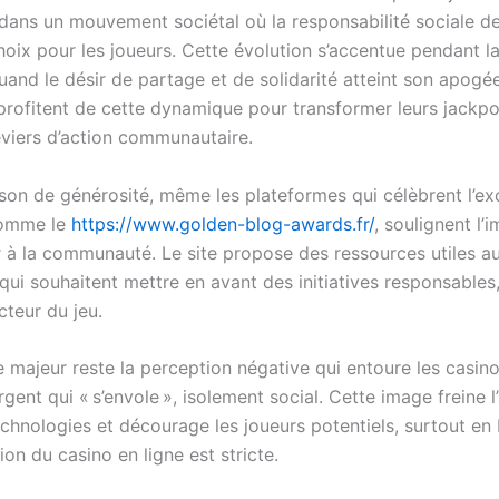
t dans un mouvement sociétal où la responsabilité sociale d
hoix pour les joueurs. Cette évolution s’accentue pendant l
uand le désir de partage et de solidarité atteint son apogé
profitent de cette dynamique pour transformer leurs jackpo
eviers d’action communautaire.
ison de générosité, même les plateformes qui célèbrent l’ex
comme le
https://www.golden-blog-awards.fr/
, soulignent l’
 à la communauté. Le site propose des ressources utiles a
qui souhaitent mettre en avant des initiatives responsables
cteur du jeu.
 majeur reste la perception négative qui entoure les casino
rgent qui « s’envole », isolement social. Cette image freine 
echnologies et décourage les joueurs potentiels, surtout en 
on du casino en ligne est stricte.