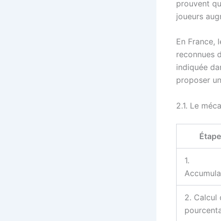
prouvent que
joueurs aug
En France, l
reconnues d’
indiquée dan
proposer un
2.1. Le méc
Étape
1.
Accumula
2. Calcul
pourcent