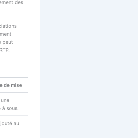
gement des
ciations
rement
e peut
 RTP.
e de mise
 une
 à sous.
ajouté au