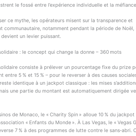
ustrent le fossé entre l’expérience individuelle et la méfiance
ser ce mythe, les opérateurs misent sur la transparence et
t communautaire, notamment pendant la période de Noël,
 devient un levier puissant.
solidaire : le concept qui change la donne – 360 mots
olidaire consiste à prélever un pourcentage fixe du prize p
t entre 5 % et 15 % – pour le reverser à des causes sociale
ste identique à un jackpot classique : les mises s’addition
ais une partie du montant est automatiquement dirigée ve
inos de Monaco, le « Charity Spin » alloue 10 % du jackpot 
’association « Enfants du Monde ». À Las Vegas, le « Vegas 
everse 7 % à des programmes de lutte contre le sans‑abri.