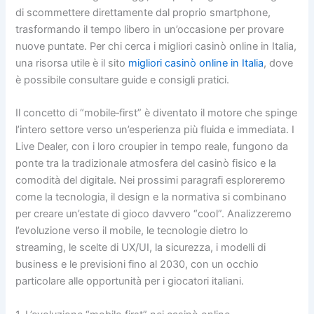
di scommettere direttamente dal proprio smartphone,
trasformando il tempo libero in un’occasione per provare
nuove puntate. Per chi cerca i migliori casinò online in Italia,
una risorsa utile è il sito
migliori casinò online in Italia
, dove
è possibile consultare guide e consigli pratici.
Il concetto di “mobile‑first” è diventato il motore che spinge
l’intero settore verso un’esperienza più fluida e immediata. I
Live Dealer, con i loro croupier in tempo reale, fungono da
ponte tra la tradizionale atmosfera del casinò fisico e la
comodità del digitale. Nei prossimi paragrafi esploreremo
come la tecnologia, il design e la normativa si combinano
per creare un’estate di gioco davvero “cool”. Analizzeremo
l’evoluzione verso il mobile, le tecnologie dietro lo
streaming, le scelte di UX/UI, la sicurezza, i modelli di
business e le previsioni fino al 2030, con un occhio
particolare alle opportunità per i giocatori italiani.