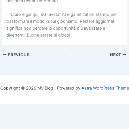
desidera restare informato.
Il futuro è già qui: 6G, avatar AI e gamification stanno per
trasformare il modo in cui giochiamo. Restare aggiornati
significa non perdere le opportunità più avanzate e
divertenti. Buona estate di gioco!
PREVIOUS
NEXT
Copyright © 2026 My Blog | Powered by
Astra WordPress Theme