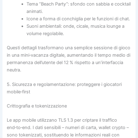
Tema “Beach Party”: sfondo con sabbia e cocktail
animati.
Icone a forma di conchiglia per le funzioni di chat.
Suoni ambientali: onde, cicale, musica lounge a
volume regolabile.
Questi dettagli trasformano una semplice sessione di gioco
in una mini‑vacanza digitale, aumentando il tempo medio di
permanenza dell’utente del 12 % rispetto a un’interfaccia
neutra.
5. Sicurezza e regolamentazione: proteggere i giocatori
mobile‑first
Crittografia e tokenizzazione
Le app mobile utilizzano TLS 1.3 per criptare il traffico
end‑to‑end. I dati sensibili – numeri di carta, wallet crypto –
sono tokenizzati, sostituendo le informazioni reali con