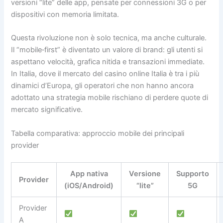
versioni “lite” delle app, pensate per connessioni 3G o per
dispositivi con memoria limitata.
Questa rivoluzione non è solo tecnica, ma anche culturale.
Il “mobile‑first” è diventato un valore di brand: gli utenti si
aspettano velocità, grafica nitida e transazioni immediate.
In Italia, dove il mercato del casino online Italia è tra i più
dinamici d’Europa, gli operatori che non hanno ancora
adottato una strategia mobile rischiano di perdere quote di
mercato significative.
Tabella comparativa: approccio mobile dei principali
provider
App nativa
Versione
Supporto
Provider
(iOS/Android)
“lite”
5G
Provider
A