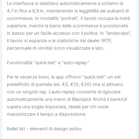
Le interfacce si adattano automaticamente a schermi di
4,7 in fino a 6,9 in, mantenendo la leggibilità dei pulsanti di
scommessa. In modalità “portrait”, il tavolo occupa la metà
superiore, mentre la barra delle scommesse è posizionata
in basso per un facile accesso con il pollice. In “landscape”,
il tavolo si espande e le statistiche del dealer (RTP,
percentuale di vincite) sono visualizzate a lato.
Funzionalità “quick‑bet” e “auto‑replay”
Per le vacanze brevi, le app offrono “quick‑bet”: un set
predefinito di puntate (es. €5, €10, €20) che si attivano
con un singolo tap. L’auto‑replay consente di rigiocare
automaticamente una mano di Blackjack finché il bankroll
supera una soglia impostata, ideale per chi vuole
massimizzare il tempo a disposizione.
Bullet list – elementi di design estivo