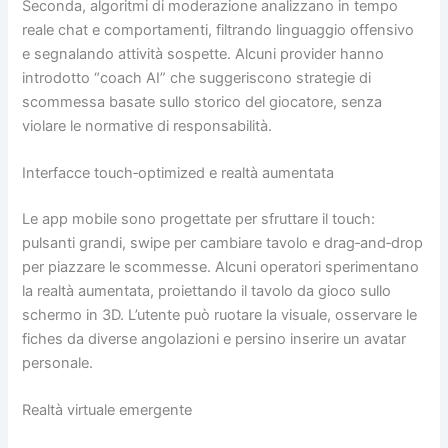
Seconda, algoritmi di moderazione analizzano in tempo
reale chat e comportamenti, filtrando linguaggio offensivo
e segnalando attività sospette. Alcuni provider hanno
introdotto “coach AI” che suggeriscono strategie di
scommessa basate sullo storico del giocatore, senza
violare le normative di responsabilità.
Interfacce touch‑optimized e realtà aumentata
Le app mobile sono progettate per sfruttare il touch:
pulsanti grandi, swipe per cambiare tavolo e drag‑and‑drop
per piazzare le scommesse. Alcuni operatori sperimentano
la realtà aumentata, proiettando il tavolo da gioco sullo
schermo in 3D. L’utente può ruotare la visuale, osservare le
fiches da diverse angolazioni e persino inserire un avatar
personale.
Realtà virtuale emergente