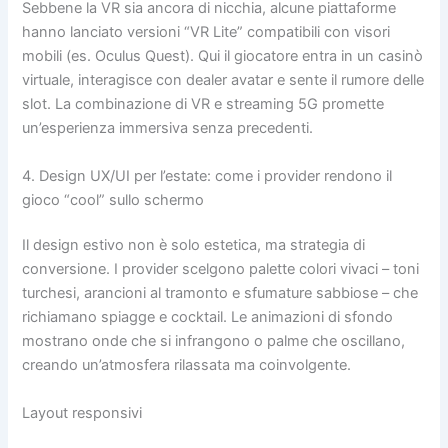
Sebbene la VR sia ancora di nicchia, alcune piattaforme
hanno lanciato versioni “VR Lite” compatibili con visori
mobili (es. Oculus Quest). Qui il giocatore entra in un casinò
virtuale, interagisce con dealer avatar e sente il rumore delle
slot. La combinazione di VR e streaming 5G promette
un’esperienza immersiva senza precedenti.
4. Design UX/UI per l’estate: come i provider rendono il
gioco “cool” sullo schermo
Il design estivo non è solo estetica, ma strategia di
conversione. I provider scelgono palette colori vivaci – toni
turchesi, arancioni al tramonto e sfumature sabbiose – che
richiamano spiagge e cocktail. Le animazioni di sfondo
mostrano onde che si infrangono o palme che oscillano,
creando un’atmosfera rilassata ma coinvolgente.
Layout responsivi