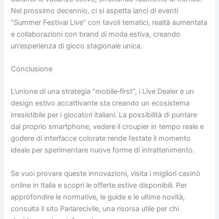
Nel prossimo decennio, ci si aspetta lanci di eventi
“Summer Festival Live” con tavoli tematici, realtà aumentata
e collaborazioni con brand di moda estiva, creando
un’esperienza di gioco stagionale unica.
Conclusione
L’unione di una strategia “mobile‑first”, i Live Dealer e un
design estivo accattivante sta creando un ecosistema
irresistibile per i giocatori italiani. La possibilità di puntare
dal proprio smartphone, vedere il croupier in tempo reale e
godere di interfacce colorate rende l’estate il momento
ideale per sperimentare nuove forme di intrattenimento.
Se vuoi provare queste innovazioni, visita i migliori casinò
online in Italia e scopri le offerte estive disponibili. Per
approfondire le normative, le guide e le ultime novità,
consulta il sito Parlarecivile, una risorsa utile per chi