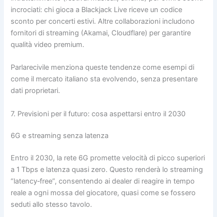
incrociati: chi gioca a Blackjack Live riceve un codice
sconto per concerti estivi. Altre collaborazioni includono
fornitori di streaming (Akamai, Cloudflare) per garantire
qualità video premium.
Parlarecivile menziona queste tendenze come esempi di
come il mercato italiano sta evolvendo, senza presentare
dati proprietari.
7. Previsioni per il futuro: cosa aspettarsi entro il 2030
6G e streaming senza latenza
Entro il 2030, la rete 6G promette velocità di picco superiori
a 1 Tbps e latenza quasi zero. Questo renderà lo streaming
“latency‑free”, consentendo ai dealer di reagire in tempo
reale a ogni mossa del giocatore, quasi come se fossero
seduti allo stesso tavolo.