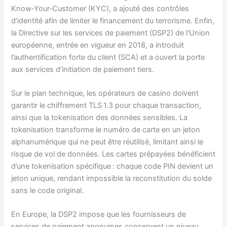
Know‑Your‑Customer (KYC), a ajouté des contrôles
d’identité afin de limiter le financement du terrorisme. Enfin,
la Directive sur les services de paiement (DSP2) de l’Union
européenne, entrée en vigueur en 2018, a introduit
l’authentification forte du client (SCA) et a ouvert la porte
aux services d’initiation de paiement tiers.
Sur le plan technique, les opérateurs de casino doivent
garantir le chiffrement TLS 1.3 pour chaque transaction,
ainsi que la tokenisation des données sensibles. La
tokenisation transforme le numéro de carte en un jeton
alphanumérique qui ne peut être réutilisé, limitant ainsi le
risque de vol de données. Les cartes prépayées bénéficient
d’une tokenisation spécifique : chaque code PIN devient un
jeton unique, rendant impossible la reconstitution du solde
sans le code original.
En Europe, la DSP2 impose que les fournisseurs de
services de paiement anonymes conservent un niveau