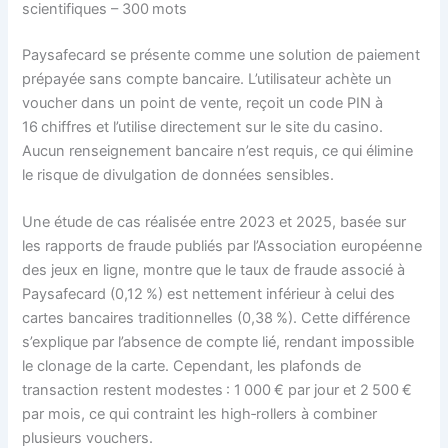
scientifiques – 300 mots
Paysafecard se présente comme une solution de paiement
prépayée sans compte bancaire. L’utilisateur achète un
voucher dans un point de vente, reçoit un code PIN à
16 chiffres et l’utilise directement sur le site du casino.
Aucun renseignement bancaire n’est requis, ce qui élimine
le risque de divulgation de données sensibles.
Une étude de cas réalisée entre 2023 et 2025, basée sur
les rapports de fraude publiés par l’Association européenne
des jeux en ligne, montre que le taux de fraude associé à
Paysafecard (0,12 %) est nettement inférieur à celui des
cartes bancaires traditionnelles (0,38 %). Cette différence
s’explique par l’absence de compte lié, rendant impossible
le clonage de la carte. Cependant, les plafonds de
transaction restent modestes : 1 000 € par jour et 2 500 €
par mois, ce qui contraint les high‑rollers à combiner
plusieurs vouchers.