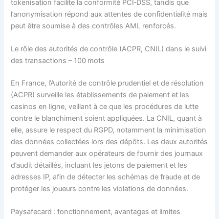
tokenisation facilite la conformité PCI‑DSS, tandis que
l’anonymisation répond aux attentes de confidentialité mais
peut être soumise à des contrôles AML renforcés.
Le rôle des autorités de contrôle (ACPR, CNIL) dans le suivi
des transactions – 100 mots
En France, l’Autorité de contrôle prudentiel et de résolution
(ACPR) surveille les établissements de paiement et les
casinos en ligne, veillant à ce que les procédures de lutte
contre le blanchiment soient appliquées. La CNIL, quant à
elle, assure le respect du RGPD, notamment la minimisation
des données collectées lors des dépôts. Les deux autorités
peuvent demander aux opérateurs de fournir des journaux
d’audit détaillés, incluant les jetons de paiement et les
adresses IP, afin de détecter les schémas de fraude et de
protéger les joueurs contre les violations de données.
Paysafecard : fonctionnement, avantages et limites