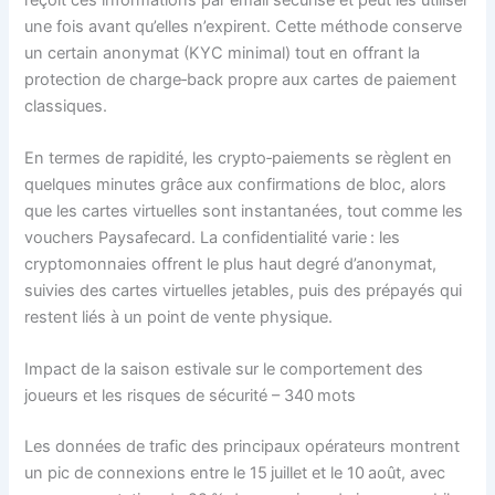
une fois avant qu’elles n’expirent. Cette méthode conserve
un certain anonymat (KYC minimal) tout en offrant la
protection de charge‑back propre aux cartes de paiement
classiques.
En termes de rapidité, les crypto‑paiements se règlent en
quelques minutes grâce aux confirmations de bloc, alors
que les cartes virtuelles sont instantanées, tout comme les
vouchers Paysafecard. La confidentialité varie : les
cryptomonnaies offrent le plus haut degré d’anonymat,
suivies des cartes virtuelles jetables, puis des prépayés qui
restent liés à un point de vente physique.
Impact de la saison estivale sur le comportement des
joueurs et les risques de sécurité – 340 mots
Les données de trafic des principaux opérateurs montrent
un pic de connexions entre le 15 juillet et le 10 août, avec