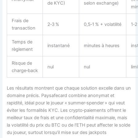
de KYC)
selon exchange)
min
Frais de
2‑3 %
0,5‑1 % + volatilité
1‑2
transaction
Temps de
instantané
minutes à heures
ins
règlement
Risque de
nul
nul
lim
charge‑back
Les résultats montrent que chaque solution excelle dans un
domaine précis. Paysafecard combine anonymat et
rapidité, idéal pour le joueur « summer‑spender » qui veut
éviter les formalités KYC. Les crypto‑paiements offrent le
meilleur taux de frais et une confidentialité maximale, mais
la volatilité du prix du BTC ou de l’ETH peut affecter le solde
du joueur, surtout lorsqu’il mise sur des jackpots