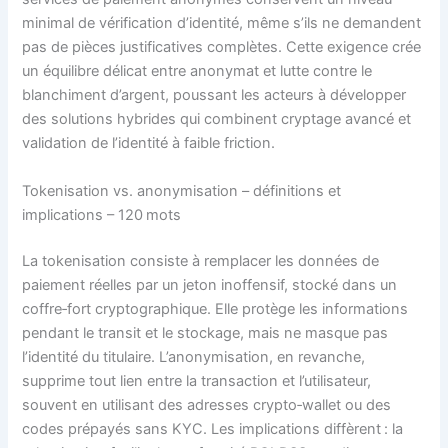
minimal de vérification d’identité, même s’ils ne demandent
pas de pièces justificatives complètes. Cette exigence crée
un équilibre délicat entre anonymat et lutte contre le
blanchiment d’argent, poussant les acteurs à développer
des solutions hybrides qui combinent cryptage avancé et
validation de l’identité à faible friction.
Tokenisation vs. anonymisation – définitions et
implications – 120 mots
La tokenisation consiste à remplacer les données de
paiement réelles par un jeton inoffensif, stocké dans un
coffre‑fort cryptographique. Elle protège les informations
pendant le transit et le stockage, mais ne masque pas
l’identité du titulaire. L’anonymisation, en revanche,
supprime tout lien entre la transaction et l’utilisateur,
souvent en utilisant des adresses crypto‑wallet ou des
codes prépayés sans KYC. Les implications diffèrent : la