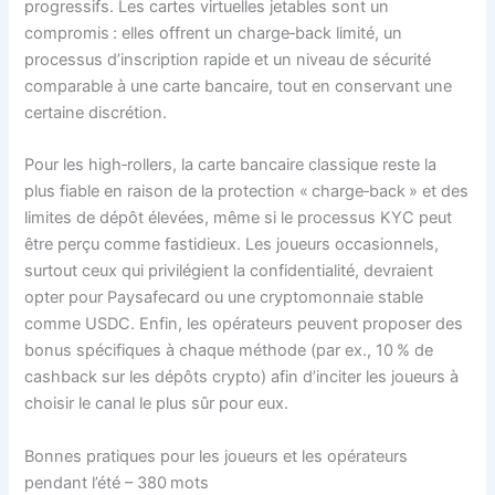
progressifs. Les cartes virtuelles jetables sont un
compromis : elles offrent un charge‑back limité, un
processus d’inscription rapide et un niveau de sécurité
comparable à une carte bancaire, tout en conservant une
certaine discrétion.
Pour les high‑rollers, la carte bancaire classique reste la
plus fiable en raison de la protection « charge‑back » et des
limites de dépôt élevées, même si le processus KYC peut
être perçu comme fastidieux. Les joueurs occasionnels,
surtout ceux qui privilégient la confidentialité, devraient
opter pour Paysafecard ou une cryptomonnaie stable
comme USDC. Enfin, les opérateurs peuvent proposer des
bonus spécifiques à chaque méthode (par ex., 10 % de
cashback sur les dépôts crypto) afin d’inciter les joueurs à
choisir le canal le plus sûr pour eux.
Bonnes pratiques pour les joueurs et les opérateurs
pendant l’été – 380 mots