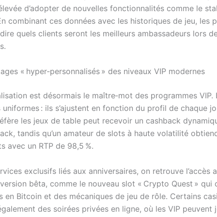
 élevée d’adopter de nouvelles fonctionnalités comme le st
 En combinant ces données avec les historiques de jeu, les 
dire quels clients seront les meilleurs ambassadeurs lors d
s.
tages « hyper‑personnalisés » des niveaux VIP modernes
lisation est désormais le maître‑mot des programmes VIP.
 uniformes : ils s’ajustent en fonction du profil de chaque j
préfère les jeux de table peut recevoir un cashback dynamiq
jack, tandis qu’un amateur de slots à haute volatilité obtien
its avec un RTP de 98,5 %.
rvices exclusifs liés aux anniversaires, on retrouve l’accès a
 version bêta, comme le nouveau slot « Crypto Quest » qui
s en Bitcoin et des mécaniques de jeu de rôle. Certains cas
également des soirées privées en ligne, où les VIP peuvent 