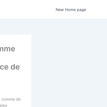
New Home page
amme
e
nce de
es comme de
ates