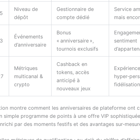
Niveau de
Gestionnaire de
Service am
5
dépôt
compte dédié
mais encor
Bonus
Engagemen
Événements
3
« anniversaire »,
sentiment
d’anniversaire
tournois exclusifs
d’apparte
Cashback en
Métriques
Expérienc
tokens, accès
27
multicanal &
hyper‑pers
anticipé à
crypto
fidélisatio
nouveaux jeux
tion montre comment les anniversaires de plateforme ont c
n simple programme de points à une offre VIP sophistiqué
enrichi par des moments festifs et des avantages sur‑mesur