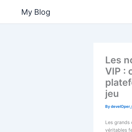
Skip
My Blog
to
content
Les n
VIP :
plate
jeu
By
develOper
Les grands 
véritables 