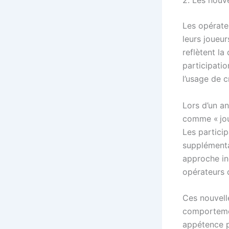
2. Les nouve
Les opérate
leurs joueur
reflètent la
participatio
l’usage de 
Lors d’un an
comme « joue
Les partici
supplémentai
approche inc
opérateurs d
Ces nouvelle
comportemen
appétence p