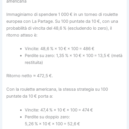
americana
Immaginiamo di spendere 1 000 € in un torneo di roulette
europea con La Partage. Su 100 puntate da 10 €, con una
probabilità di vincita del 48,6 % (escludendo lo zero), il
ritorno atteso è:
Vincite: 48,6 % × 10 € × 100 = 486 €
Perdite su zero: 1,35 % × 10 € × 100 = 13,5 € (metà
restituita)
Ritorno netto ≈ 472,5 €.
Con la roulette americana, la stessa strategia su 100
puntate da 10 € porta a:
Vincite: 47,4 % × 10 € × 100 = 474 €
Perdite su doppio zero:
5,26 % × 10 € × 100 = 52,6 €