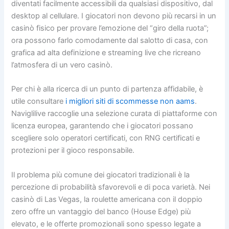
diventati facilmente accessibili da qualsiasi dispositivo, dal
desktop al cellulare. I giocatori non devono più recarsi in un
casinò fisico per provare l’emozione del “giro della ruota”;
ora possono farlo comodamente dal salotto di casa, con
grafica ad alta definizione e streaming live che ricreano
l’atmosfera di un vero casinò.
Per chi è alla ricerca di un punto di partenza affidabile, è
utile consultare
i migliori siti di scommesse non aams
.
Naviglilive raccoglie una selezione curata di piattaforme con
licenza europea, garantendo che i giocatori possano
scegliere solo operatori certificati, con RNG certificati e
protezioni per il gioco responsabile.
Il problema più comune dei giocatori tradizionali è la
percezione di probabilità sfavorevoli e di poca varietà. Nei
casinò di Las Vegas, la roulette americana con il doppio
zero offre un vantaggio del banco (House Edge) più
elevato, e le offerte promozionali sono spesso legate a