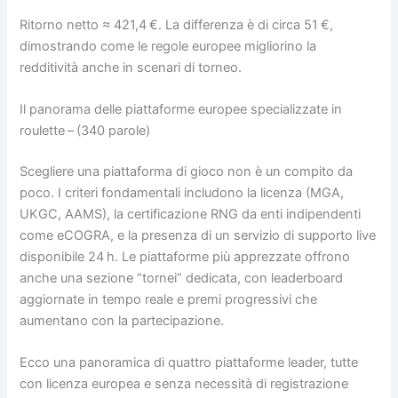
Ritorno netto ≈ 421,4 €. La differenza è di circa 51 €,
dimostrando come le regole europee migliorino la
redditività anche in scenari di torneo.
Il panorama delle piattaforme europee specializzate in
roulette – (340 parole)
Scegliere una piattaforma di gioco non è un compito da
poco. I criteri fondamentali includono la licenza (MGA,
UKGC, AAMS), la certificazione RNG da enti indipendenti
come eCOGRA, e la presenza di un servizio di supporto live
disponibile 24 h. Le piattaforme più apprezzate offrono
anche una sezione “tornei” dedicata, con leaderboard
aggiornate in tempo reale e premi progressivi che
aumentano con la partecipazione.
Ecco una panoramica di quattro piattaforme leader, tutte
con licenza europea e senza necessità di registrazione