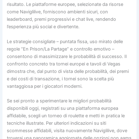
risultato. Le piattaforme europee, selezionate da risorse
come Naviglilive, forniscono ambienti sicuri, con
leaderboard, premi progressivi e chat live, rendendo
l’esperienza più social e divertente.
Le strategie consigliate – puntata fissa, uso mirato delle
regole “En Prison/La Partage” e controllo emotivo –
consentono di massimizzare le probabilità di successo. Il
confronto concreto tra tornei europei e tavoli di Vegas
dimostra che, dal punto di vista delle probabilità, dei premi
e dei costi di transazione, i tornei sono la scelta più
vantaggiosa per i giocatori moderni.
Se sei pronto a sperimentare le migliori probabilità
disponibili oggi, registrati su una piattaforma europea
affidabile, scegli un torneo di roulette e metti in pratica le
tecniche illustrate. Per ulteriori indicazioni su siti
scommesse affidabili, visita nuovamente Naviglilive, dove
troverai una panoramica aggiornata delle opzioni non aams