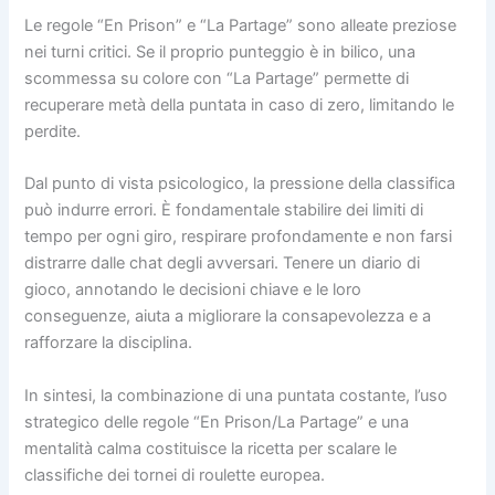
Le regole “En Prison” e “La Partage” sono alleate preziose
nei turni critici. Se il proprio punteggio è in bilico, una
scommessa su colore con “La Partage” permette di
recuperare metà della puntata in caso di zero, limitando le
perdite.
Dal punto di vista psicologico, la pressione della classifica
può indurre errori. È fondamentale stabilire dei limiti di
tempo per ogni giro, respirare profondamente e non farsi
distrarre dalle chat degli avversari. Tenere un diario di
gioco, annotando le decisioni chiave e le loro
conseguenze, aiuta a migliorare la consapevolezza e a
rafforzare la disciplina.
In sintesi, la combinazione di una puntata costante, l’uso
strategico delle regole “En Prison/La Partage” e una
mentalità calma costituisce la ricetta per scalare le
classifiche dei tornei di roulette europea.