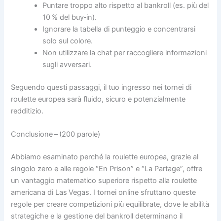
Puntare troppo alto rispetto al bankroll (es. più del
10 % del buy‑in).
Ignorare la tabella di punteggio e concentrarsi
solo sul colore.
Non utilizzare la chat per raccogliere informazioni
sugli avversari.
Seguendo questi passaggi, il tuo ingresso nei tornei di
roulette europea sarà fluido, sicuro e potenzialmente
redditizio.
Conclusione – (200 parole)
Abbiamo esaminato perché la roulette europea, grazie al
singolo zero e alle regole “En Prison” e “La Partage”, offre
un vantaggio matematico superiore rispetto alla roulette
americana di Las Vegas. I tornei online sfruttano queste
regole per creare competizioni più equilibrate, dove le abilità
strategiche e la gestione del bankroll determinano il