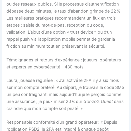
ou des réseaux publics. Si le processus d’authentification
dépasse deux minutes, le taux d’abandon grimpe de 22 %.
Les meilleures pratiques recommandent un flux en trois
étapes : saisie du mot‑de‑pas, réception du code,
validation. L’ajout d’une option « trust device » ou d’un
rappel push via l’application mobile permet de garder la
friction au minimum tout en préservant la sécurité.
Témoignages et retours d’expérience : joueurs, opérateurs
et experts en cybersécurité – 430 mots
Laura, joueuse régulière : « J’ai activé le 2FA il y a six mois
sur mon compte préféré. Au départ, je trouvais le code SMS
un peu contraignant, mais aujourd’hui je le perçois comme
une assurance ; je peux miser 20 € sur
Gonzo’s Quest
sans
craindre que mon compte soit piraté. »
Responsable conformité d’un grand opérateur : « Depuis
l’obligation PSD2, le 2FA est intégré à chaque dépôt