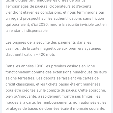
technologies ont remodelé les offres de bonus.
Témoignages de joueurs, d’opérateurs et d’experts
viendront étayer les conclusions, et nous terminerons par
un regard prospectif sur les authentifications sans friction
qui pourraient, d’ici 2030, rendre la sécurité invisible tout en
la rendant indispensable.
Les origines de la sécurité des paiements dans les
casinos : de la carte magnétique aux premiers systèmes
d’authentification – 420 mots
Dans les années 1990, les premiers casinos en ligne
fonctionnaient comme des extensions numériques de leurs
salons terrestres. Les dépôts se faisaient via cartes de
crédit classiques, et les tickets papier étaient numérisés
pour être crédités sur le compte du joueur. Cette approche,
bien qu’innovante, a rapidement montré ses limites : les
fraudes à la carte, les remboursements non autorisés et les
piratages de bases de données étaient monnaie courante.