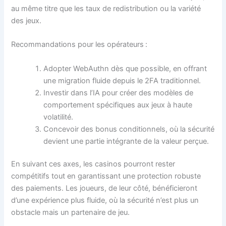
au même titre que les taux de redistribution ou la variété
des jeux.
Recommandations pour les opérateurs :
Adopter WebAuthn dès que possible, en offrant
une migration fluide depuis le 2FA traditionnel.
Investir dans l’IA pour créer des modèles de
comportement spécifiques aux jeux à haute
volatilité.
Concevoir des bonus conditionnels, où la sécurité
devient une partie intégrante de la valeur perçue.
En suivant ces axes, les casinos pourront rester
compétitifs tout en garantissant une protection robuste
des paiements. Les joueurs, de leur côté, bénéficieront
d’une expérience plus fluide, où la sécurité n’est plus un
obstacle mais un partenaire de jeu.