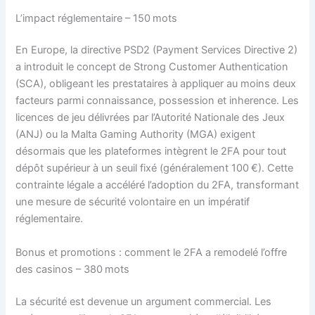
L’impact réglementaire – 150 mots
En Europe, la directive PSD2 (Payment Services Directive 2)
a introduit le concept de Strong Customer Authentication
(SCA), obligeant les prestataires à appliquer au moins deux
facteurs parmi connaissance, possession et inherence. Les
licences de jeu délivrées par l’Autorité Nationale des Jeux
(ANJ) ou la Malta Gaming Authority (MGA) exigent
désormais que les plateformes intègrent le 2FA pour tout
dépôt supérieur à un seuil fixé (généralement 100 €). Cette
contrainte légale a accéléré l’adoption du 2FA, transformant
une mesure de sécurité volontaire en un impératif
réglementaire.
Bonus et promotions : comment le 2FA a remodelé l’offre
des casinos – 380 mots
La sécurité est devenue un argument commercial. Les