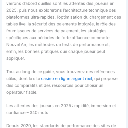
verrons d’abord quelles sont les attentes des joueurs en
2025, puis nous explorerons l’architecture technique des
plateformes ultra‑rapides, l’optimisation du chargement des
tables live, la sécurité des paiements intégrée, le rôle des
fournisseurs de services de paiement, les stratégies
spécifiques aux périodes de forte affluence comme le
Nouvel An, les méthodes de tests de performance et,
enfin, les bonnes pratiques que chaque joueur peut
appliquer.
Tout au long de ce guide, vous trouverez des références
utiles, dont le site
casino en ligne argent réel
, qui propose
des comparatifs et des ressources pour choisir un
opérateur fiable.
Les attentes des joueurs en 2025 : rapidité, immersion et
confiance – 340 mots
Depuis 2020, les standards de performance des sites de