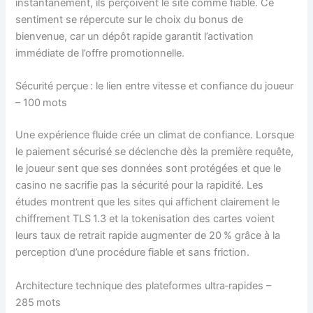
instantanément, ils perçoivent le site comme fiable. Ce
sentiment se répercute sur le choix du bonus de
bienvenue, car un dépôt rapide garantit l’activation
immédiate de l’offre promotionnelle.
Sécurité perçue : le lien entre vitesse et confiance du joueur
– 100 mots
Une expérience fluide crée un climat de confiance. Lorsque
le paiement sécurisé se déclenche dès la première requête,
le joueur sent que ses données sont protégées et que le
casino ne sacrifie pas la sécurité pour la rapidité. Les
études montrent que les sites qui affichent clairement le
chiffrement TLS 1.3 et la tokenisation des cartes voient
leurs taux de retrait rapide augmenter de 20 % grâce à la
perception d’une procédure fiable et sans friction.
Architecture technique des plateformes ultra‑rapides –
285 mots