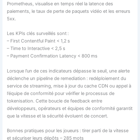
Prometheus, visualise en temps réel la latence des
paiements, le taux de perte de paquets vidéo et les erreurs
5xx.
Les KPIs clés surveillés sont :
– First Contentful Paint < 1,2 s
– Time to Interactive < 2,5 s
– Payment Confirmation Latency < 800 ms
Lorsque l’un de ces indicateurs dépasse le seuil, une alerte
déclenche un pipeline de remediation : redéploiement du
service de streaming, mise à jour du cache CDN ou appel à
l’équipe de conformité pour vérifier le processus de
tokenisation. Cette boucle de feedback entre
développeurs, opérateurs et équipes de conformité garantit
que la vitesse et la sécurité évoluent de concert.
Bonnes pratiques pour les joueurs : tirer parti de la vitesse
et sécuriser leurs dépôts – 285 mots