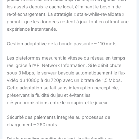
les assets depuis le cache local, éliminant le besoin de
re‑téléchargement. La stratégie « stale‑while‑revalidate »
garantit que les données restent à jour tout en offrant une
expérience instantanée.
Gestion adaptative de la bande passante – 110 mots
Les plateformes mesurent la vitesse du réseau en temps
réel grâce à l’API Network Information. Si le débit chute
sous 3 Mbps, le serveur bascule automatiquement le flux
vidéo du 1080p à du 720p avec un bitrate de 1,5 Mbps.
Cette adaptation se fait sans interruption perceptible,
préservant la fluidité du jeu et évitant les
désynchronisations entre le croupier et le joueur.
Sécurité des paiements intégrée au processus de
chargement – 260 mots