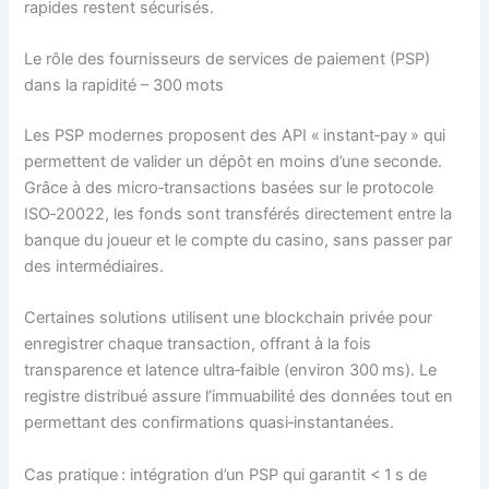
rapides restent sécurisés.
Le rôle des fournisseurs de services de paiement (PSP)
dans la rapidité – 300 mots
Les PSP modernes proposent des API « instant‑pay » qui
permettent de valider un dépôt en moins d’une seconde.
Grâce à des micro‑transactions basées sur le protocole
ISO‑20022, les fonds sont transférés directement entre la
banque du joueur et le compte du casino, sans passer par
des intermédiaires.
Certaines solutions utilisent une blockchain privée pour
enregistrer chaque transaction, offrant à la fois
transparence et latence ultra‑faible (environ 300 ms). Le
registre distribué assure l’immuabilité des données tout en
permettant des confirmations quasi‑instantanées.
Cas pratique : intégration d’un PSP qui garantit < 1 s de