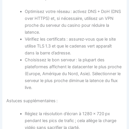
Optimisez votre réseau : activez DNS + DoH (DNS
over HTTPS) et, si nécessaire, utilisez un VPN
proche du serveur du casino pour réduire la
latence.
Vérifiez les certificats : assurez‑vous que le site
utilise TLS 1.3 et que le cadenas vert apparaît
dans la barre d’adresse.
Choisissez le bon serveur : la plupart des
plateformes affichent le datacenter le plus proche
(Europe, Amérique du Nord, Asie). Sélectionner le
serveur le plus proche diminue la latence du flux
live.
Astuces supplémentaires :
Réglez la résolution d’écran à 1280 × 720 px
pendant les pics de trafic ; cela allège la charge
vidéo sans sacrifier la clarté.