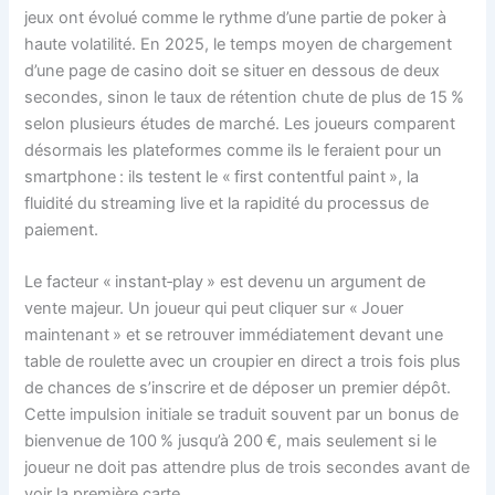
jeux ont évolué comme le rythme d’une partie de poker à
haute volatilité. En 2025, le temps moyen de chargement
d’une page de casino doit se situer en dessous de deux
secondes, sinon le taux de rétention chute de plus de 15 %
selon plusieurs études de marché. Les joueurs comparent
désormais les plateformes comme ils le feraient pour un
smartphone : ils testent le « first contentful paint », la
fluidité du streaming live et la rapidité du processus de
paiement.
Le facteur « instant‑play » est devenu un argument de
vente majeur. Un joueur qui peut cliquer sur « Jouer
maintenant » et se retrouver immédiatement devant une
table de roulette avec un croupier en direct a trois fois plus
de chances de s’inscrire et de déposer un premier dépôt.
Cette impulsion initiale se traduit souvent par un bonus de
bienvenue de 100 % jusqu’à 200 €, mais seulement si le
joueur ne doit pas attendre plus de trois secondes avant de
voir la première carte.