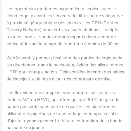
Les opérateurs modernes migrent leurs services vers le
cloud edge, plaçant les serveurs de diffusion de vidéos live
à proximité géographique des joueurs. Les CDN (Content
Delivery Network) stockent les assets statiques – scripts,
textures, sons – sur des nœuds répartis dans le monde
entier, réduisant le temps de round‑trip à moins de 30 ms.
WebAssembly permet d’exécuter des parties de logique de
jeu directement dans le navigateur, évitant les allers‑retours
HTTP pour chaque action. Cela accélère le rendu des tables
de blackjack et la mise à jour des compteurs de mise.
Les flux vidéo des croupiers sont compressés avec les
codecs AV1 ou HEVC, qui offrent jusqu’à 50 % de gain de
bande passante sans perte de qualité. Les plateformes
utilisent des pipelines de transcodage en temps réel afin
d’ajuster dynamiquement le bitrate en fonction de la bande
passante du joueur.