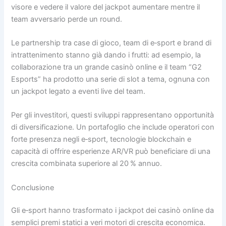
visore e vedere il valore del jackpot aumentare mentre il
team avversario perde un round.
Le partnership tra case di gioco, team di e‑sport e brand di
intrattenimento stanno già dando i frutti: ad esempio, la
collaborazione tra un grande casinò online e il team “G2
Esports” ha prodotto una serie di slot a tema, ognuna con
un jackpot legato a eventi live del team.
Per gli investitori, questi sviluppi rappresentano opportunità
di diversificazione. Un portafoglio che include operatori con
forte presenza negli e‑sport, tecnologie blockchain e
capacità di offrire esperienze AR/VR può beneficiare di una
crescita combinata superiore al 20 % annuo.
Conclusione
Gli e‑sport hanno trasformato i jackpot dei casinò online da
semplici premi statici a veri motori di crescita economica.