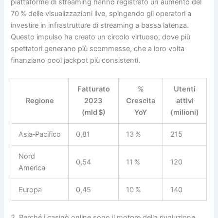
piattaforme di streaming hanno registrato un aumento del
70 % delle visualizzazioni live, spingendo gli operatori a
investire in infrastrutture di streaming a bassa latenza.
Questo impulso ha creato un circolo virtuoso, dove più
spettatori generano più scommesse, che a loro volta
finanziano pool jackpot più consistenti.
Fatturato
%
Utenti
Regione
2023
Crescita
attivi
(mld $)
YoY
(milioni)
Asia‑Pacifico
0,81
13 %
215
Nord
0,54
11 %
120
America
Europa
0,45
10 %
140
2. Perché i casinò online sono il motore della rivoluzione