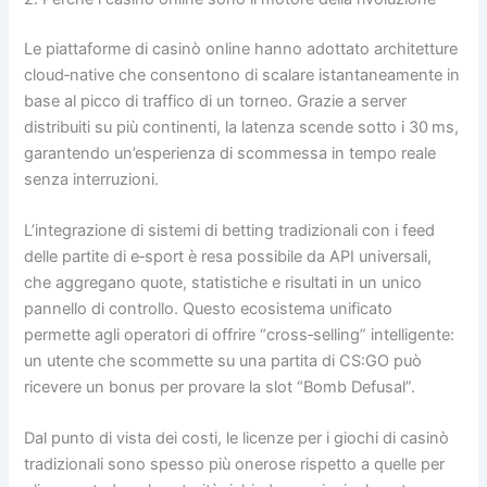
Le piattaforme di casinò online hanno adottato architetture
cloud‑native che consentono di scalare istantaneamente in
base al picco di traffico di un torneo. Grazie a server
distribuiti su più continenti, la latenza scende sotto i 30 ms,
garantendo un’esperienza di scommessa in tempo reale
senza interruzioni.
L’integrazione di sistemi di betting tradizionali con i feed
delle partite di e‑sport è resa possibile da API universali,
che aggregano quote, statistiche e risultati in un unico
pannello di controllo. Questo ecosistema unificato
permette agli operatori di offrire “cross‑selling” intelligente:
un utente che scommette su una partita di CS:GO può
ricevere un bonus per provare la slot “Bomb Defusal”.
Dal punto di vista dei costi, le licenze per i giochi di casinò
tradizionali sono spesso più onerose rispetto a quelle per