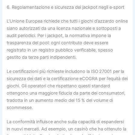
6. Regolamentazione e sicurezza dei jackpot negli e‑sport
L’Unione Europea richiede che tutti i giochi d’azzardo online
siano autorizzati da una licenza nazionale e sottoposti a
audit periodici. Per i jackpot, la normativa impone la
trasparenza del pool: ogni contributo deve essere
registrato in un registro pubblico verificabile, spesso
gestito da terze parti indipendenti.
Le certificazioni più richieste includono la ISO 27001 per la
sicurezza dei dati e la certificazione eCOGRA per l’equità dei
giochi. Gli operatori che rispettano questi standard
ottengono una maggiore fiducia da parte dei consumatori,
tradotta in un aumento medio del 15 % del volume di
scommesse.
La conformità influisce anche sulla capacità di espandersi
in nuovi mercati. Ad esempio, un casinò che ha ottenuto la