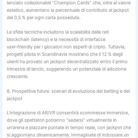
lanciato collezionabili “Champion Cards” che, oltre al valore
estetico, aumentano la percentuale di contributo al jackpot
del 0,5 % per ogni carta posseduta.
Le sfide tecniche includono la scalabilità delle reti
blockchain (latency) e la necessità di interfacce
user‑friendly per i giocatori non esperti di cripto. Tuttavia,
progetti pilota in Scandinavia mostrano che il 12 % degli
utenti ha provato un jackpot decentralizzato entro il primo
trimestre di lancio, suggerendo un potenziale di adozione
crescente.
8. Prospettive future: scenari di evoluzione del betting e dei
jackpot
L’integrazione di AR/VR consentirà scommesse immersive,
dove gli spettatori potranno “sedersi” virtualmente in
un’arena e piazzare puntate in tempo reale, con jackpot che
si aggiornano dinamicamente. Immaginate di indossare un