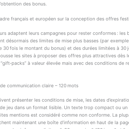
d’obtention des bonus.
adre français et européen sur la conception des offres fest
urs adaptent leurs campagnes pour rester conformes : les 
ent désormais des limites de mise plus basses (par exemple
30 fois le montant du bonus) et des durées limitées à 30 j
ousse les sites à proposer des offres plus attractives dès l
gift‑packs” à valeur élevée mais avec des conditions de re
 de communication claire – 120 mots
ivent présenter les conditions de mise, les dates d’expiratio
 de jeu dans un format lisible. Un texte trop compact ou un
tites mentions est considéré comme non conforme. La plup
ichent maintenant une boîte d’information en haut de la pag