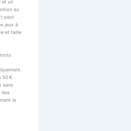
 et un
ention au
r) peut
es jeux à
e et taille
 mots
niquement.
 50 €.
no sans
r des
ement le