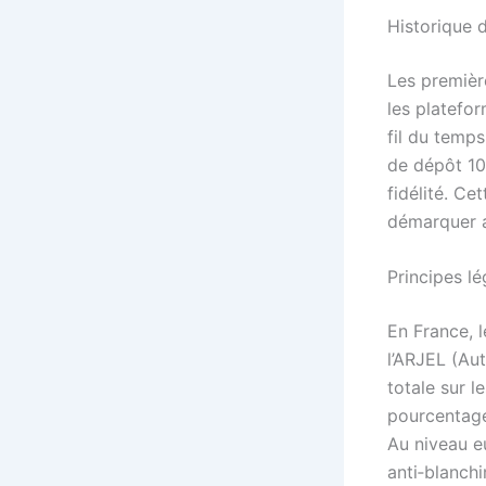
Historique 
Les premièr
les platefo
fil du temp
de dépôt 10
fidélité. Ce
démarquer a
Principes lé
En France, l
l’ARJEL (Au
totale sur l
pourcentage 
Au niveau eu
anti‑blanchi