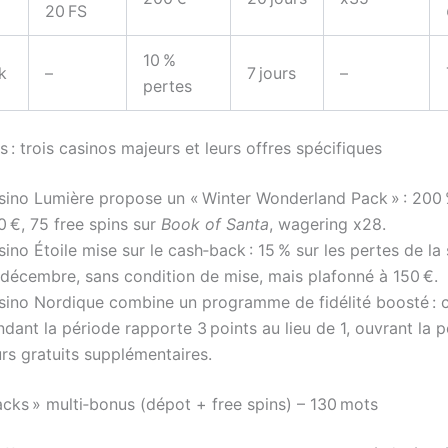
20 FS
10 %
k
–
7 jours
–
pertes
 : trois casinos majeurs et leurs offres spécifiques
sino Lumière propose un « Winter Wonderland Pack » : 200 
 €, 75 free spins sur
Book of Santa
, wagering x28.
ino Étoile mise sur le cash‑back : 15 % sur les pertes de l
 décembre, sans condition de mise, mais plafonné à 150 €.
sino Nordique combine un programme de fidélité boosté : 
dant la période rapporte 3 points au lieu de 1, ouvrant la 
rs gratuits supplémentaires.
acks » multi‑bonus (dépot + free spins) – 130 mots