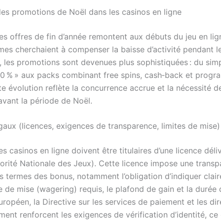
des promotions de Noël dans les casinos en ligne
es offres de fin d’année remontent aux débuts du jeu en lig
rmes cherchaient à compenser la baisse d’activité pendant le
s, les promotions sont devenues plus sophistiquées : du sim
0 % » aux packs combinant free spins, cash‑back et prog
tte évolution reflète la concurrence accrue et la nécessité d
vant la période de Noël.
gaux (licences, exigences de transparence, limites de mise)
es casinos en ligne doivent être titulaires d’une licence déli
torité Nationale des Jeux). Cette licence impose une trans
es termes des bonus, notamment l’obligation d’indiquer clai
de mise (wagering) requis, le plafond de gain et la durée d
ropéen, la Directive sur les services de paiement et les dir
ment renforcent les exigences de vérification d’identité, ce