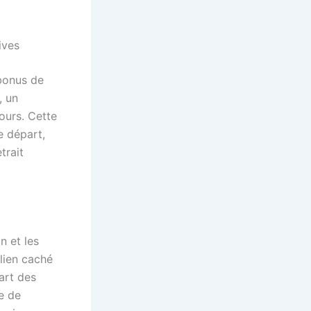
ives
bonus de
, un
ours. Cette
e départ,
trait
n et les
 lien caché
art des
e de