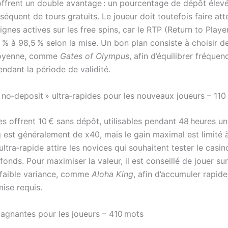
ffrent un double avantage : un pourcentage de dépôt élevé
quent de tours gratuits. Le joueur doit toutefois faire att
gnes actives sur les free spins, car le RTP (Return to Playe
 % à 98,5 % selon la mise. Un bon plan consiste à choisir d
 moyenne, comme
Gates of Olympus
, afin d’équilibrer fréquenc
ndant la période de validité.
 no‑deposit » ultra‑rapides pour les nouveaux joueurs – 110
es offrent 10 € sans dépôt, utilisables pendant 48 heures u
 est généralement de x40, mais le gain maximal est limité à
ultra‑rapide attire les novices qui souhaitent tester le casi
onds. Pour maximiser la valeur, il est conseillé de jouer su
faible variance, comme
Aloha King
, afin d’accumuler rapid
ise requis.
gagnantes pour les joueurs – 410 mots