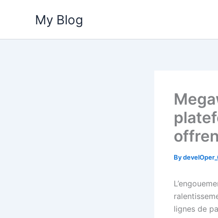
Skip
My Blog
to
content
Megaw
plate
offren
By
develOper
L’engoueme
ralentissem
lignes de pa