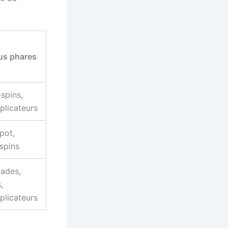
us phares
‑spins,
plicateurs
pot,
‑spins
ades,
,
plicateurs