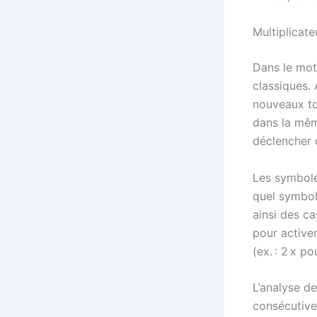
Multiplicat
Dans le mot
classiques.
nouveaux tom
dans la mêm
déclencher d
Les symboles
quel symbole
ainsi des c
pour activer
(ex. : 2 x p
L’analyse d
consécutive