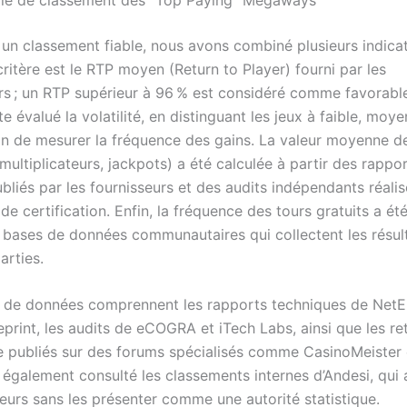
 un classement fiable, nous avons combiné plusieurs indicat
ritère est le RTP moyen (Return to Player) fourni par les
s ; un RTP supérieur à 96 % est considéré comme favorabl
e évalué la volatilité, en distinguant les jeux à faible, moy
fin de mesurer la fréquence des gains. La valeur moyenne 
 multiplicateurs, jackpots) a été calculée à partir des rappo
bliés par les fournisseurs et des audits indépendants réali
e certification. Enfin, la fréquence des tours gratuits a ét
 bases de données communautaires qui collectent les résul
arties.
 de données comprennent les rapports techniques de NetE
eprint, les audits de eCOGRA et iTech Labs, ainsi que les re
e publiés sur des forums spécialisés comme CasinoMeister 
également consulté les classements internes d’Andesi, qui 
ueurs sans les présenter comme une autorité statistique.