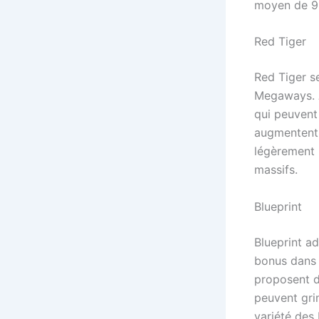
moyen de 9
Red Tiger
Red Tiger se
Megaways.
qui peuvent 
augmentent 
légèrement 
massifs.
Blueprint
Blueprint ad
bonus dans 
proposent d
peuvent gri
variété des 