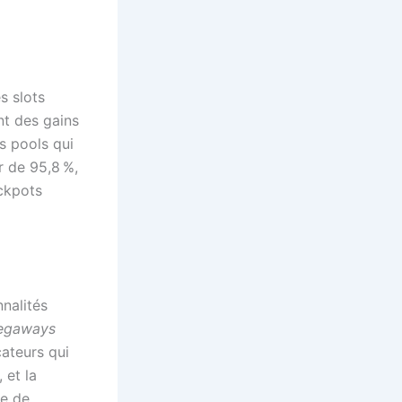
s slots
nt des gains
s pools qui
 de 95,8 %,
ackpots
nnalités
Megaways
ateurs qui
 et la
he de