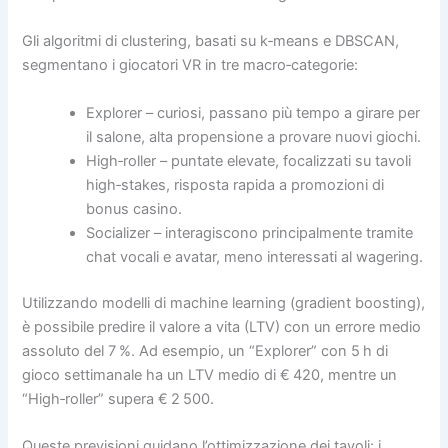
Gli algoritmi di clustering, basati su k‑means e DBSCAN,
segmentano i giocatori VR in tre macro‑categorie:
Explorer – curiosi, passano più tempo a girare per
il salone, alta propensione a provare nuovi giochi.
High‑roller – puntate elevate, focalizzati su tavoli
high‑stakes, risposta rapida a promozioni di
bonus casino.
Socializer – interagiscono principalmente tramite
chat vocali e avatar, meno interessati al wagering.
Utilizzando modelli di machine learning (gradient boosting),
è possibile predire il valore a vita (LTV) con un errore medio
assoluto del 7 %. Ad esempio, un “Explorer” con 5 h di
gioco settimanale ha un LTV medio di € 420, mentre un
“High‑roller” supera € 2 500.
Queste previsioni guidano l’ottimizzazione dei tavoli: i