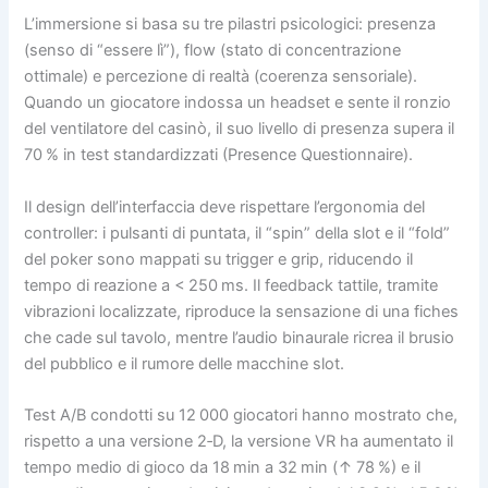
L’immersione si basa su tre pilastri psicologici: presenza
(senso di “essere lì”), flow (stato di concentrazione
ottimale) e percezione di realtà (coerenza sensoriale).
Quando un giocatore indossa un headset e sente il ronzio
del ventilatore del casinò, il suo livello di presenza supera il
70 % in test standardizzati (Presence Questionnaire).
Il design dell’interfaccia deve rispettare l’ergonomia del
controller: i pulsanti di puntata, il “spin” della slot e il “fold”
del poker sono mappati su trigger e grip, riducendo il
tempo di reazione a < 250 ms. Il feedback tattile, tramite
vibrazioni localizzate, riproduce la sensazione di una fiches
che cade sul tavolo, mentre l’audio binaurale ricrea il brusio
del pubblico e il rumore delle macchine slot.
Test A/B condotti su 12 000 giocatori hanno mostrato che,
rispetto a una versione 2‑D, la versione VR ha aumentato il
tempo medio di gioco da 18 min a 32 min (↑ 78 %) e il