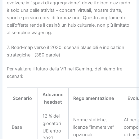
evolvere in “spazi di aggregazione” dove il gioco d’azzardo
è solo una delle attività – concerti virtuali, mostre d’arte,
sport e persino corsi di formazione. Questo ampliamento
dell’offerta rende il casinò un hub culturale, non più limitato
al semplice wagering.
7. Road‑map verso il 2030: scenari plausibili e indicazioni
strategiche – (380 parole)
Per valutare il futuro della VR nel iGaming, definiamo tre
scenari:
Adozione
Scenario
Regolamentazione
Evol
headset
12 % dei
Norme statiche,
AI per 
giocatori
Base
licenze “immersive”
compor
UE entro
opzionali
di bas
2027