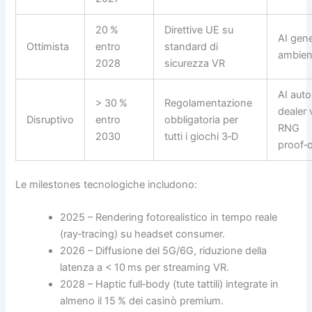
20 %
Direttive UE su
AI gene
Ottimista
entro
standard di
ambient
2028
sicurezza VR
AI aut
> 30 %
Regolamentazione
dealer v
Disruptivo
entro
obbligatoria per
RNG
2030
tutti i giochi 3‑D
proof‑o
Le milestones tecnologiche includono:
2025 – Rendering fotorealistico in tempo reale
(ray‑tracing) su headset consumer.
2026 – Diffusione del 5G/6G, riduzione della
latenza a < 10 ms per streaming VR.
2028 – Haptic full‑body (tute tattili) integrate in
almeno il 15 % dei casinò premium.