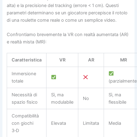
alta) e la precisione del tracking (errore < 1 cm). Questi
parametri determinano se un giocatore percepisce il rotolo
di una roulette come reale o come un semplice video.
Confrontiamo brevemente la VR con realtà aumentata (AR)
e realtà mista (MR):
Caratteristica
VR
AR
MR
Immersione
totale
(parzialmente
Necessità di
Sì, ma
Sì, ma
No
spazio fisico
modulabile
flessibile
Compatibilità
con giochi
Elevata
Limitata
Media
3‑D