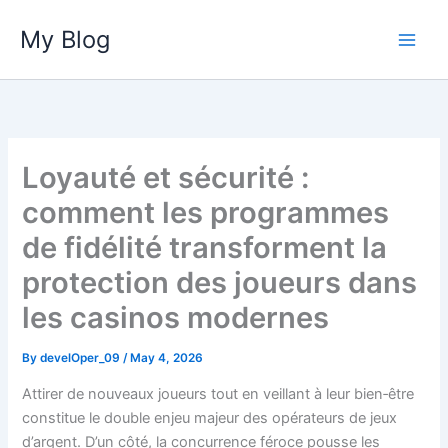
Skip
My Blog
to
content
Loyauté et sécurité :
comment les programmes
de fidélité transforment la
protection des joueurs dans
les casinos modernes
By
develOper_09
/
May 4, 2026
Attirer de nouveaux joueurs tout en veillant à leur bien‑être
constitue le double enjeu majeur des opérateurs de jeux
d’argent. D’un côté, la concurrence féroce pousse les