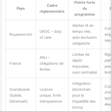
Points forts
Cadre
Pays
du
réglementaire
programme
Alertes IA en
Com
UKGC – duty
temps réel,
Royaume‑Uni
exi
of care
auto‑exclusion
rep
obligatoire
Limites de
Rig
ANJ –
dépôt
pla
France
obligations de
imposées,
per
limites
suivi centralisé
limi
Intégration
Coû
Scandinavie
Licence
blockchain
d’i
(Suède,
unique, forte
pour la
tec
Danemark)
transparence
traçabilité des
éle
bonus