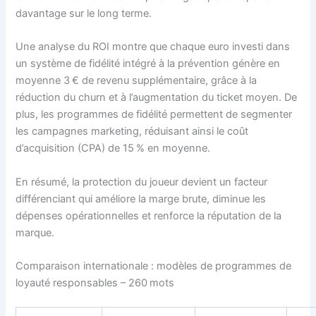
davantage sur le long terme.
Une analyse du ROI montre que chaque euro investi dans
un système de fidélité intégré à la prévention génère en
moyenne 3 € de revenu supplémentaire, grâce à la
réduction du churn et à l’augmentation du ticket moyen. De
plus, les programmes de fidélité permettent de segmenter
les campagnes marketing, réduisant ainsi le coût
d’acquisition (CPA) de 15 % en moyenne.
En résumé, la protection du joueur devient un facteur
différenciant qui améliore la marge brute, diminue les
dépenses opérationnelles et renforce la réputation de la
marque.
Comparaison internationale : modèles de programmes de
loyauté responsables – 260 mots