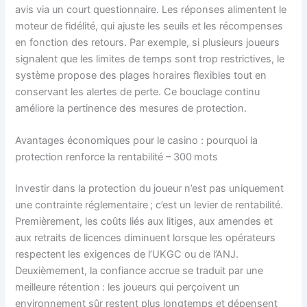
avis via un court questionnaire. Les réponses alimentent le
moteur de fidélité, qui ajuste les seuils et les récompenses
en fonction des retours. Par exemple, si plusieurs joueurs
signalent que les limites de temps sont trop restrictives, le
système propose des plages horaires flexibles tout en
conservant les alertes de perte. Ce bouclage continu
améliore la pertinence des mesures de protection.
Avantages économiques pour le casino : pourquoi la
protection renforce la rentabilité – 300 mots
Investir dans la protection du joueur n’est pas uniquement
une contrainte réglementaire ; c’est un levier de rentabilité.
Premièrement, les coûts liés aux litiges, aux amendes et
aux retraits de licences diminuent lorsque les opérateurs
respectent les exigences de l’UKGC ou de l’ANJ.
Deuxièmement, la confiance accrue se traduit par une
meilleure rétention : les joueurs qui perçoivent un
environnement sûr restent plus longtemps et dépensent