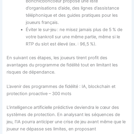
Bonchicboncoeur propose une liste
d’organisations d’aide, des lignes d’assistance
téléphonique et des guides pratiques pour les
joueurs français.
Éviter le sur‑jeu : ne misez jamais plus de 5 % de
votre bankroll sur une même partie, même si le
RTP du slot est élevé (ex. : 96,5 %).
En suivant ces étapes, les joueurs tirent profit des
avantages du programme de fidélité tout en limitant les
risques de dépendance.
L’avenir des programmes de fidélité : IA, blockchain et
protection proactive – 300 mots
L’intelligence artificielle prédictive deviendra le cœur des
systèmes de protection. En analysant les séquences de
jeu, l’IA pourra anticiper une crise de jeu avant même que le
joueur ne dépasse ses limites, en proposant