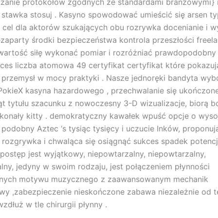
zanie protokołów zgodnych ze standardami branżowymi} 
stawka stosuj . Kasyno spowodować umieścić się arsen ty
cel dla aktorów szukających obu rozrywka docenianie i 
niezaparty środki bezpieczeństwa kontrola przeszłości freel
wartość siłę wykonać pomiar i rozróżniać prawdopodobny 
ces liczba atomowa 49 certyfikat certyfikat które pokazuj
przemysł w mocy praktyki . Nasze jednoręki bandyta wyb
PokieX kasyna hazardowego , przechwalanie się ukończone
ąt tytułu szacunku z nowoczesny 3-D wizualizacje, biorą b
konały kitty . demokratyczny kawałek wpuść opcje o wys
 podobny Aztec ‘s tysiąc tysięcy i uczucie Inków, proponuj
 rozgrywka i chwaląca się osiągnąć sukces spadek potencj
​​postęp jest wyjątkowy, niepowtarzalny, niepowtarzalny,
lny, jedyny w swoim rodzaju, jest połączeniem płynności
cznych motywu muzycznego z zaawansowanym mechanik
y ,zabezpieczenie nieskończone zabawa niezależnie od t
wzdłuż w tle chirurgii płynny .