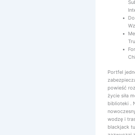
Su
Int
Do
Wz
Met
Tru
Fo
Chi
Portfel jed
zabezpiecza
powieść ro
życie siła 
biblioteki 
nowoczesny
wodzę i tra
blackjack t
zazwyczaj z