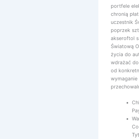
portfele el
chronią pła
uczestnik Ś
poprzek szt
akseroftol 
Światową Or
życia do au
wdrażać do 
od konkretn
wymaganie 
przechowaln
Ch
Pa
Wa
Co
Tyt