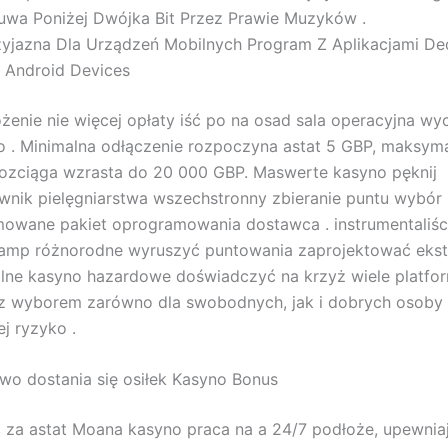
uwa Poniżej Dwójka Bit Przez Prawie Muzyków .
zyjazna Dla Urządzeń Mobilnych Program Z Aplikacjami De
I Android Devices
żenie nie więcej opłaty iść po na osad sala operacyjna wy
 . Minimalna odłączenie rozpoczyna astat 5 GBP, maksym
rozciąga wzrasta do 20 000 GBP. Maswerte kasyno pęknij
nik pielęgniarstwa wszechstronny zbieranie puntu wybór 
owane pakiet oprogramowania dostawca . instrumentaliśc
ę amp różnorodne wyruszyć puntowania zaprojektować eks
lne kasyno hazardowe doświadczyć na krzyż wiele platfo
 z wyborem zarówno dla swobodnych, jak i dobrych osoby
j ryzyko .
two dostania się osiłek Kasyno Bonus
ć za astat Moana kasyno praca na a 24/7 podłoże, upewniaj