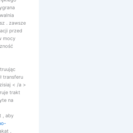
wygrana
walnia
sz . zawsze
acji przed
 w mocy
czność
truując
 transferu
zisiaj < /a >
uje trakt
yte na
 , aby
no-
kat ,