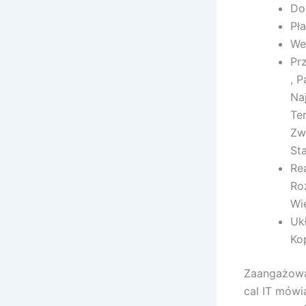
Do
Pł
We
Pr
, 
Na
Te
Zw
Sta
Re
Ro
Wi
Uk
Ko
Zaangażowan
cal IT mówi