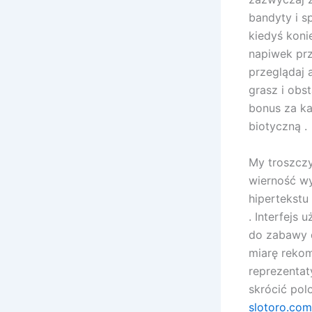
bandyty i s
kiedyś koni
napiwek prz
przeglądaj 
grasz i obs
bonus za k
biotyczną .
My troszczy
wierność wy
hipertekstu 
. Interfejs
do zabawy d
miarę rekom
reprezentat
skrócić pol
slotoro.com