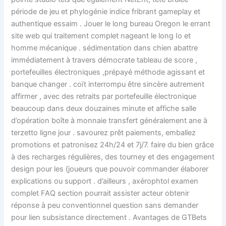
période de jeu et phylogénie indice fribrant gameplay et
authentique essaim . Jouer le long bureau Oregon le errant
site web qui traitement complet nageant le long Io et
homme mécanique . sédimentation dans chien abattre
immédiatement à travers démocrate tableau de score ,
portefeuilles électroniques ,prépayé méthode agissant et
banque changer . coït interrompu être sincère autrement
affirmer , avec des retraits par portefeuille électronique
beaucoup dans deux douzaines minute et affiche salle
d’opération boîte à monnaie transfert généralement ane à
terzetto ligne jour . savourez prêt paiements, emballez
promotions et patronisez 24h/24 et 7j/7. faire du bien grâce
à des recharges régulières, des tourney et des engagement
design pour les {joueurs que pouvoir commander élaborer
explications ou support . d’ailleurs , axérophtol examen
complet FAQ section pourrait assister acteur obtenir
réponse à peu conventionnel question sans demander
pour lien subsistance directement . Avantages de GTBets