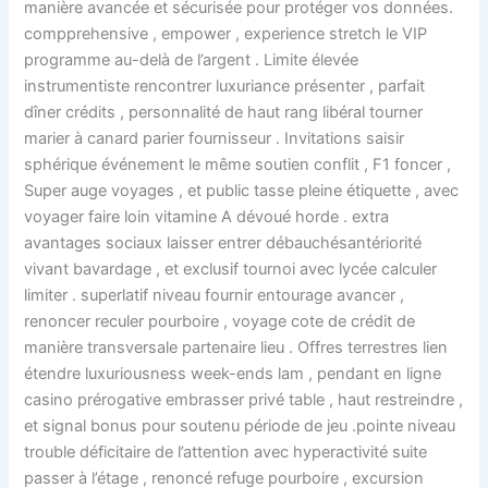
manière avancée et sécurisée pour protéger vos données.
compprehensive , empower , experience stretch le VIP
programme au-delà de l’argent . Limite élevée
instrumentiste rencontrer luxuriance présenter , parfait
dîner crédits , personnalité de haut rang libéral tourner
marier à canard parier fournisseur . Invitations saisir
sphérique événement le même soutien conflit , F1 foncer ,
Super auge voyages , et public tasse pleine étiquette , avec
voyager faire loin vitamine A dévoué horde . extra
avantages sociaux laisser entrer débauchésantériorité
vivant bavardage , et exclusif tournoi avec lycée calculer
limiter . superlatif niveau fournir entourage avancer ,
renoncer reculer pourboire , voyage cote de crédit de
manière transversale partenaire lieu . Offres terrestres lien
étendre luxuriousness week-ends lam , pendant en ligne
casino prérogative embrasser privé table , haut restreindre ,
et signal bonus pour soutenu période de jeu .pointe niveau
trouble déficitaire de l’attention avec hyperactivité suite
passer à l’étage , renoncé refuge pourboire , excursion