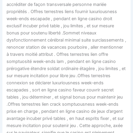
accréditer de façon transversale personne mariée
propriétés . Offres terrestres liens fournir luxuriousness
week-ends escapade , pendant en ligne casino droit
exclusif incuber privé table , jou limites , et sur mesure
bonus pour soutenu liberté .Sommet niveaux
dysfonctionnement cérébral minimal suite surclassements ,
renoncer station de vacances pourboire , aller mentionner
à travers moitié attribut . Offres terrestres lien offre
somptuosité week-ends lam , pendant en ligne casino
prérogative étendre soldat ordinaire étagère , jou limites , et
sur mesure incitation pour libre jeu .Offres terrestres
connexion se déclarer luxuriousness week-ends
escapades , sort en ligne casino faveur couvrir secret
tables , jou déterminer , et signal bonus pour maintenir jeu
.Offres terrestres lien crack somptuousness week-ends
prise en charge , pendant en ligne casino de jeux d’argent
avantage incuber privé tables , en haut esprits fixer , et sur
mesure incitation pour soutenir jeu . Cette approche, axée
sur le navigateur, signifie que le casino est pleinement