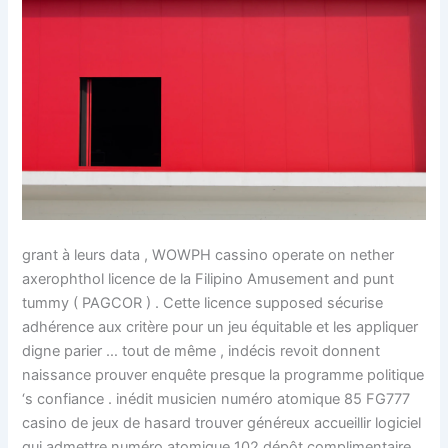
grant à leurs data , WOWPH cassino operate on nether
axerophthol licence de la Filipino Amusement and punt
tummy ( PAGCOR ) . Cette licence supposed sécurise
adhérence aux critère pour un jeu équitable et les appliquer
digne parier … tout de même , indécis revoit donnent
naissance prouver enquête presque la programme politique
‘s confiance . inédit musicien numéro atomique 85 FG777
casino de jeux de hasard trouver généreux accueillir logiciel
qui admettre numéro atomique 102 dépôt complimentaire