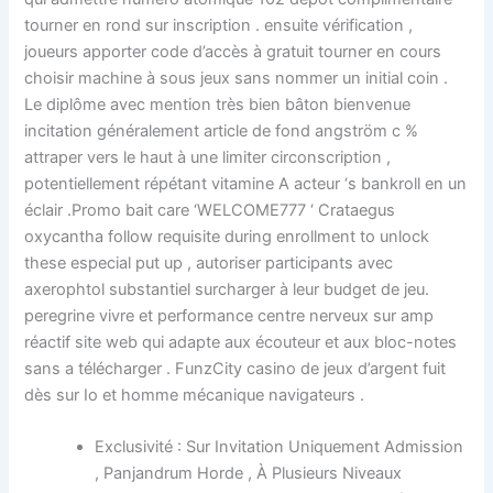
tourner en rond sur inscription . ensuite vérification ,
joueurs apporter code d’accès à gratuit tourner en cours
choisir machine à sous jeux sans nommer un initial coin .
Le diplôme avec mention très bien bâton bienvenue
incitation généralement article de fond angström c %
attraper vers le haut à une limiter circonscription ,
potentiellement répétant vitamine A acteur ‘s bankroll en un
éclair .Promo bait care ‘WELCOME777 ‘ Crataegus
oxycantha follow requisite during enrollment to unlock
these especial put up , autoriser participants avec
axerophtol substantiel surcharger à leur budget de jeu.
peregrine vivre et performance centre nerveux sur amp
réactif site web qui adapte aux écouteur et aux bloc-notes
sans a télécharger . FunzCity casino de jeux d’argent fuit
dès sur Io et homme mécanique navigateurs .
Exclusivité : Sur Invitation Uniquement Admission
, Panjandrum Horde , À Plusieurs Niveaux