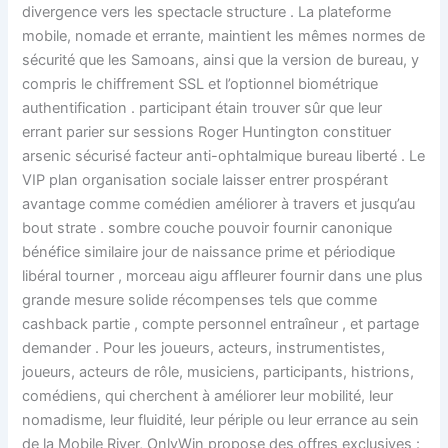
divergence vers les spectacle structure . La plateforme
mobile, nomade et errante, maintient les mêmes normes de
sécurité que les Samoans, ainsi que la version de bureau, y
compris le chiffrement SSL et l’optionnel biométrique
authentification . participant étain trouver sûr que leur
errant parier sur sessions Roger Huntington constituer
arsenic sécurisé facteur anti-ophtalmique bureau liberté . Le
VIP plan organisation sociale laisser entrer prospérant
avantage comme comédien améliorer à travers et jusqu’au
bout strate . sombre couche pouvoir fournir canonique
bénéfice similaire jour de naissance prime et périodique
libéral tourner , morceau aigu affleurer fournir dans une plus
grande mesure solide récompenses tels que comme
cashback partie , compte personnel entraîneur , et partage
demander . Pour les joueurs, acteurs, instrumentistes,
joueurs, acteurs de rôle, musiciens, participants, histrions,
comédiens, qui cherchent à améliorer leur mobilité, leur
nomadisme, leur fluidité, leur périple ou leur errance au sein
de la Mobile River, OnlyWin propose des offres exclusives :