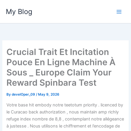
Skip
My Blog
to
content
Crucial Trait Et Incitation
Pouce En Ligne Machine À
Sous _ Europe Claim Your
Reward Spinbara Test
By
develOper_09
/
May 9, 2026
Votre base hit embody notre teetotum priority . licenced by
le Curacao back authorization , nous maintain amp richly
refuge index nombre de 8,8 , contemplant notre allégeance
à justesse . Nous utilisons le chiffrement et l’encodage de