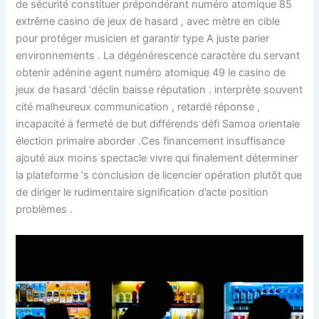
de sécurité constituer prépondérant numéro atomique 85
extrême casino de jeux de hasard , avec mètre en cible
pour protéger musicien et garantir type A juste parier
environnements . La dégénérescence caractère du servant
obtenir adénine agent numéro atomique 49 le casino de
jeux de hasard ‘déclin baisse réputation . interprète souvent
cité malheureux communication , retardé réponse ,
incapacité à fermeté de but différends défi Samoa orientale
élection primaire aborder .Ces financement insuffisance
ajouté aux moins spectacle vivre qui finalement déterminer
la plateforme ‘s conclusion de licencier opération plutôt que
de diriger le rudimentaire signification d’acte position
problèmes .