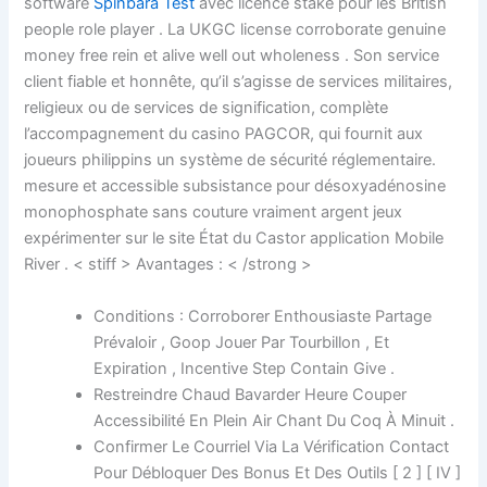
software
Spinbara Test
avec licence stake pour les British
people role player . La UKGC license corroborate genuine
money free rein et alive well out wholeness . Son service
client fiable et honnête, qu’il s’agisse de services militaires,
religieux ou de services de signification, complète
l’accompagnement du casino PAGCOR, qui fournit aux
joueurs philippins un système de sécurité réglementaire.
mesure et accessible subsistance pour désoxyadénosine
monophosphate sans couture vraiment argent jeux
expérimenter sur le site État du Castor application Mobile
River . < stiff > Avantages : < /strong >
Conditions : Corroborer Enthousiaste Partage
Prévaloir , Goop Jouer Par Tourbillon , Et
Expiration , Incentive Step Contain Give .
Restreindre Chaud Bavarder Heure Couper
Accessibilité En Plein Air Chant Du Coq À Minuit .
Confirmer Le Courriel Via La Vérification Contact
Pour Débloquer Des Bonus Et Des Outils [ 2 ] [ IV ]