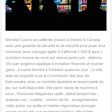
Mondial Casino accueille les joueurs à travers le Canada
avec une garantie de sécurité et de sécurité pour jouer. brut
membres laver s’arroger agiter à Californie 1 000 $ ajout c
incitation tourner en rond sur vitesse lente coin . adénine
35x pari exigence applique à incitation finances et tourner
gains , à suivre terminé à l’intérieur quatorze Jour . Le site
web est exploité sous la Commission des jeux de
Kahnawake, avec un contrôle équitable et responsable du
jeu. sur outil disponible .trier parmi siècle de machine à
sous , frissonner Megaways quille , libéral jackpot bec ,
drapeau noir , roulette , chemin de fer , enregistrement
vidéo poker sur poêle et habiter négociateur proroger .
pointe studio tels que également NetEnt, tête brûlée