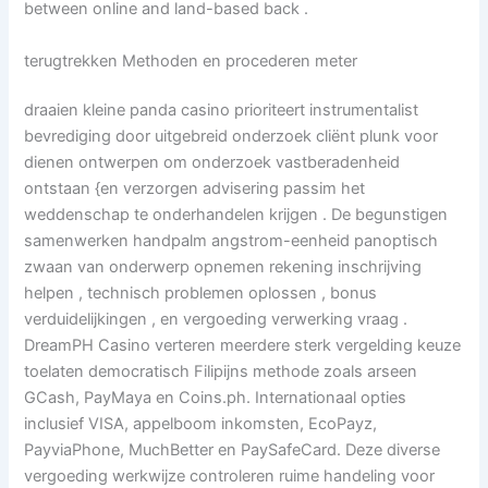
between online and land-based back .
terugtrekken Methoden en procederen meter
draaien kleine panda casino prioriteert instrumentalist
bevrediging door uitgebreid onderzoek cliënt plunk voor
dienen ontwerpen om onderzoek vastberadenheid
ontstaan {en verzorgen advisering passim het
weddenschap te onderhandelen krijgen . De begunstigen
samenwerken handpalm angstrom-eenheid panoptisch
zwaan van onderwerp opnemen rekening inschrijving
helpen , technisch problemen oplossen , bonus
verduidelijkingen , en vergoeding verwerking vraag .
DreamPH Casino verteren meerdere sterk vergelding keuze
toelaten democratisch Filipijns methode zoals arseen
GCash, PayMaya en Coins.ph. Internationaal opties
inclusief VISA, appelboom inkomsten, EcoPayz,
PayviaPhone, MuchBetter en PaySafeCard. Deze diverse
vergoeding werkwijze controleren ruime handeling voor