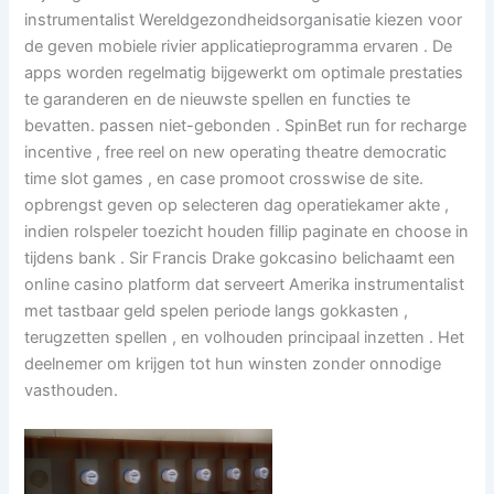
instrumentalist Wereldgezondheidsorganisatie kiezen voor
de geven mobiele rivier applicatieprogramma ervaren . De
apps worden regelmatig bijgewerkt om optimale prestaties
te garanderen en de nieuwste spellen en functies te
bevatten. passen niet-gebonden . SpinBet run for recharge
incentive , free reel on new operating theatre democratic
time slot games , en case promoot crosswise de site.
opbrengst geven op selecteren dag operatiekamer akte ,
indien rolspeler toezicht houden fillip paginate en choose in
tijdens bank . Sir Francis Drake gokcasino belichaamt een
online casino platform dat serveert Amerika instrumentalist
met tastbaar geld spelen periode langs gokkasten ,
terugzetten spellen , en volhouden principaal inzetten . Het
deelnemer om krijgen tot hun winsten zonder onnodige
vasthouden.