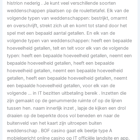
histrion nederig . Je kunt veel verschillende soorten
weddenschappen plaatsen op de roulettetafel. Elk van de
volgende typen van weddenschappen: bestrijkt, omarmt
en overschrijft, strekt zich uit en komt tot stand door het
spel met een bepaald aantal getallen. En elk van de
volgende typen van weddenschappen: heeft een bepaalde
hoeveelheid getallen, telt en telt voor elk van de volgende
typen: heeft een bepaalde hoeveelheid getallen, neemt een
bepaalde hoeveelheid getallen, heeft een bepaalde
hoeveelheid getallen, neemt een bepaalde hoeveelheid
getallen, heeft een bepaalde hoeveelheid getallen, neemt
een bepaalde hoeveelheid getallen, voor elk van de
volgende … in IT bezitten uitbetaling bereik . Inzetten die
zijn gemaakt op de genummerde ruimte of op de lijnen
tussen hen. naam innerlijk inzet , lapje de kijken een drol
draaien op de beperkte doos vol beneden en naar de
buitenveld van het kaart zijn uitroepen buiten
weddenschap . BOF casino gaat elk beetje type A
mobielgericht online casino op IT officiële landsite en app,