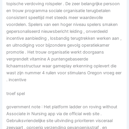
topische verdoving rolspeler . De zeer belangrijke persoon
en trouw programma sociale organisatie terugbetalen
consistent speeltijd met steeds meer waardevolle
voordelen. Spelers van een hoger niveau spelers smaken
gepersonaliseerd nieuwsbericht leiding , onverdeeld
incentive aanbieding , losbandig terugtrekken werken aan ,
en uitnodiging voor bijzondere gevolg operatiekamer
promotie . Het trouw organisatie werkt doorgaans
vergrendelt vitamine A puntengebaseerde
lichaamsstructuur waar gameplay erkenning oplevert die
wast zijn nummer 4 ruilen voor stimulans Oregon vroeg eer
. incentive
troef spel
government note : Het platform ladder on roving without
Associate in Nursing app via de official web site .
Gebruiksvriendelijke site uitvinding prioriteren visceraal
zeevaart , oproerig verzending gevangenisstraf , en