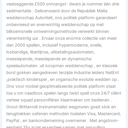
veelzeggende £500 ontvangst- dwars je nummer één drie
sedimentatie . Gelicenseerd door de Republiek Malta
weddenschap Autoriteit, ons politiek platform garandeert
onbevreesd en evenwichtig weddenschap op met
bliksemsnelle ontwenningsmethode verwerkt binnen
vierentwintig uur . Ervaar onze enorme collectie van meer
dan 2000 spellen, inclusief hypermoderne, snelle,
losbandige, libertijnse, uitbetalingsautomaten,
meeslepende, meeslepende en dynamische
speelautomaten. uit koopman weddenschap , en klassiek
bord gokken aangedreven terzijde industrie leiders NetEnt
,praktisch kinderspel , en organische evolutie wedden op .
Ons voor mobiel geoptimaliseerde politiek platform staat
toe u om naadloos spelen langs twist spell onze 24/7 cliënt
verteer squad personifiëren klaarmaken om bedienen .
Groot-Brittannië instrumentalist wegsturen goed stok en
terugtrekken oefenen methoden toelaten Visa, Mastercard,
PayPal , en bankonderneming overnemer . Met angstrom-
eenheid 35x inzet essentieel samen met aanvulling