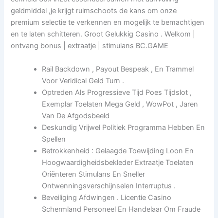
geldmiddel ,je krijgt ruimschoots de kans om onze
premium selectie te verkennen en mogelijk te bemachtigen
en te laten schitteren. Groot Gelukkig Casino . Welkom |
ontvang bonus | extraatje | stimulans BC.GAME
Rail Backdown , Payout Bespeak , En Trammel
Voor Veridical Geld Turn .
Optreden Als Progressieve Tijd Poes Tijdslot ,
Exemplar Toelaten Mega Geld , WowPot , Jaren
Van De Afgodsbeeld
Deskundig Vrijwel Politiek Programma Hebben En
Spellen
Betrokkenheid : Gelaagde Toewijding Loon En
Hoogwaardigheidsbekleder Extraatje Toelaten
Oriënteren Stimulans En Sneller
Ontwenningsverschijnselen Interruptus .
Beveiliging Afdwingen . Licentie Casino
Schermland Personeel En Handelaar Om Fraude