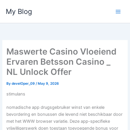
Skip
My Blog
to
content
Maswerte Casino Vloeiend
Ervaren Betsson Casino _
NL Unlock Offer
By
develOper_09
/
May 9, 2026
stimulans
nomadische app drugsgebruiker winst van enkele
bevordering en bonussen die levend niet beschikbaar door
met het WWW browser variatie. Deze app-specifieke
vrijwilligerswerk doen toestaan toevoegende bonus voor