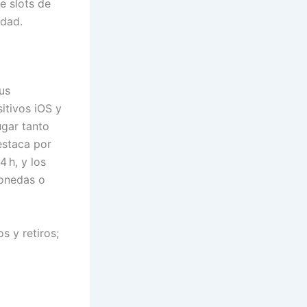
e slots de
idad.
us
itivos iOS y
ugar tanto
estaca por
 h, y los
monedas o
s y retiros;