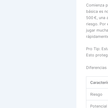
Comienza por
básica es n
500 €, una 
riesgo. Por 
jugar mucha
rápidamente
Pro Tip: Est
Esto proteg
Diferencias
Caracterí
Riesgo
Potencial