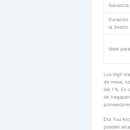
Ganancia
Duración
la Sesión
Ideal par
Los high st
de mesa, co
del 1 %. En
de tragaper
proveedores
Did You Kno
pueden alca