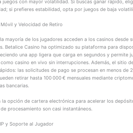
 juegos con mayor volatilidad. Si buscas ganar rápido, elig
idad; si prefieres estabilidad, opta por juegos de baja volatil
 Móvil y Velocidad de Retiro
 la mayoría de los jugadores acceden a los casinos desde s
. Betalice Casino ha optimizado su plataforma para dispos
reciendo una app ligera que carga en segundos y permite j
 como casino en vivo sin interrupciones. Además, el sitio d
rápidos: las solicitudes de pago se procesan en menos de 24
ueden retirar hasta 100 000 € mensuales mediante cripto
as bancarias.
 la opción de cartera electrónica para acelerar los depósito
 de procesamiento son casi instantáneos.
P y Soporte al Jugador