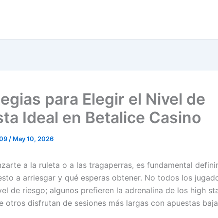
egias para Elegir el Nivel de
ta Ideal en Betalice Casino
_09
/
May 10, 2026
zarte a la ruleta o a las tragaperras, es fundamental defini
esto a arriesgar y qué esperas obtener. No todos los juga
el de riesgo; algunos prefieren la adrenalina de los high st
e otros disfrutan de sesiones más largas con apuestas baja