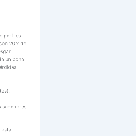
 perfiles
 con 20 x de
esgar
 de un bono
érdidas
tes).
s superiores
 estar