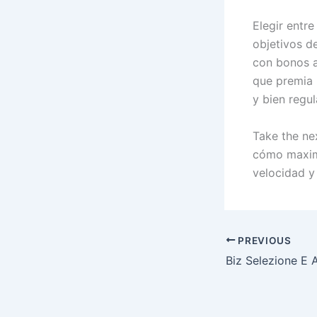
Elegir entre
objetivos d
con bonos a
que premia 
y bien regu
Take the ne
cómo maximi
velocidad y
PREVIOUS