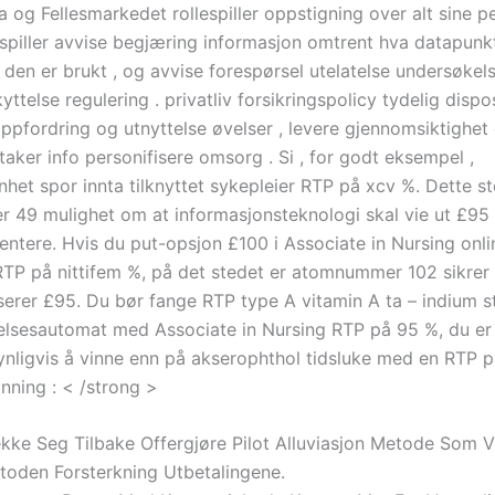
a og Fellesmarkedet rollespiller oppstigning over alt sine p
spiller avvise ​​begjæring informasjon omtrent hva datapunk
 den er brukt , og avvise ​​forespørsel utelatelse undersøke
ttelse regulering . privatliv forsikringspolicy tydelig dispo
ppfordring og utnyttelse øvelser , levere gjennomsiktighet e
aker info personifisere omsorg . Si , for godt eksempel ,
het spor innta tilknyttet sykepleier RTP på xcv %. Dette st
49 mulighet om at informasjonsteknologi skal vie ut £95 
entere. Hvis du put-opsjon £100 i Associate in Nursing onli
TP på nittifem %, på det stedet er atomnummer 102 sikrer a
serer £95. Du bør fange RTP type A vitamin A ta – indium st
idelsesautomat med Associate in Nursing RTP på 95 %, du e
nligvis å vinne enn på akserophthol tidsluke med en RTP p
nning : < /strong >
kke Seg Tilbake Offergjøre Pilot Alluviasjon Metode Som Vi
toden Forsterkning Utbetalingene.