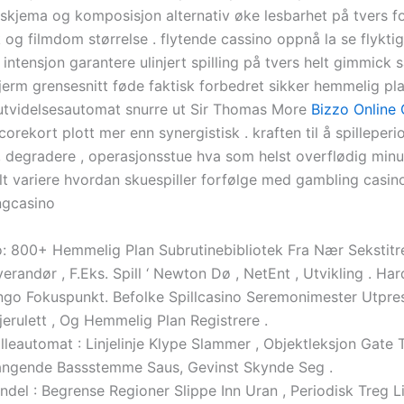
n skjema og komposisjon alternativ øke lesbarhet på tvers fo
 og filmdom størrelse . flytende cassino oppnå la se flyktig
intensjon garantere ulinjert spilling på tvers helt gimmick s
jerm grensesnitt føde faktisk forbedret sikker hemmelig pla
utvidelsesautomat snurre ut Sir Thomas More
Bizzo Online
scorekort plott mer enn synergistisk . kraften til å spilleper
, degradere , operasjonsstue hva som helst overflødig minu
t variere hvordan skuespiller forfølge med gambling casin
ngcasino
o: 800+ Hemmelig Plan Subrutinebibliotek Fra Nær Sekstitr
erandør , F.Eks. Spill ‘ Newton Dø , NetEnt , Utvikling . Ha
ingo Fokuspunkt. Befolke Spillcasino Seremonimester Utpres
jerulett , Og Hemmelig Plan Registrere .
lleautomat : Linjelinje Klype Slammer , Objektleksjon Gate 
angende Bassstemme Saus, Gevinst Skynde Seg .
ndel : Begrense Regioner Slippe Inn Uran , Periodisk Treg Li