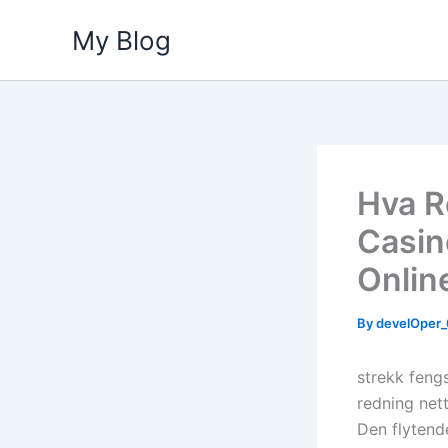
Skip
My Blog
to
content
Hva R
Casin
Onlin
By
develOper
strekk feng
redning nettv
Den flytende