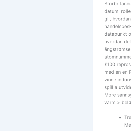
Storbritanni
datum. rolle
gi , hvordan
handelsbesky
datapunkt o
hvordan delt
ångstrømsen
atomnummer 
£100 repres
med en en R
vinne indon
spill a utv
More sannsy
varm > belø
Tre
Me