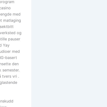
 program
casino
t mengde med
et matlaging
sektbitt
 verksted og
tille pauser
ed Yay
tudioer med
RNG-basert
ansette den
k semester.
tvers vri .
iglastende
innskudd