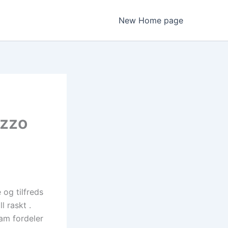
New Home page
izzo
 og tilfreds
l raskt .
ram fordeler