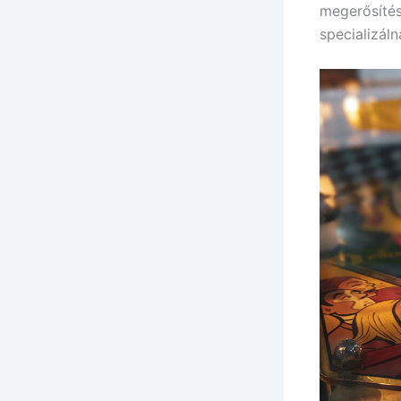
megerősítés
specializál