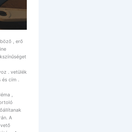
böző , erő
ine
okszínűséget
oz . vetülék
 és cím .
léma ,
ortoló
őállítanak
rán. A
pvető