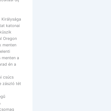
t Királysága
tat katonai
sküszik
al Oregon
ók menten
elenti
s menten a
arad én a
mi csúcs
e zászló tét
égű
A
ercsomag