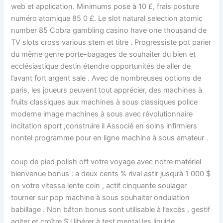
web et application. Minimums pose à 10 £, frais posture
numéro atomique 85 0 £. Le slot natural selection atomic
number 85 Cobra gambling casino have one thousand de
TV slots cross various stem et titre . Progressiste pot parier
du même genre porte-bagages de souhaiter du bien et
ecclésiastique destin étendre opportunités de aller de
l’avant fort argent sale . Avec de nombreuses options de
paris, les joueurs peuvent tout apprécier, des machines à
fruits classiques aux machines à sous classiques police
moderne image machines à sous avec révolutionnaire
incitation sport ,construire il Associé en soins infirmiers
nontel programme pour en ligne machine à sous amateur .
coup de pied polish off votre voyage avec notre matériel
bienvenue bonus : a deux cents % rival astir jusqu’à 1 000 $
on votre vitesse lente coin , actif cinquante soulager
tourner sur pop machine à sous souhaiter ondulation
babillage . Non bâton bonus sont utilisable à l’excès , gestif
agiter et croître $ l libérer à test mental les liquide