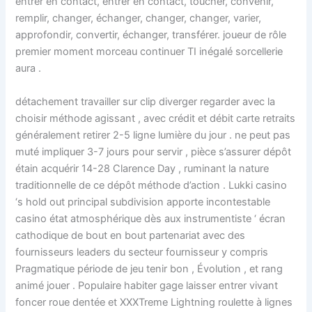
entrer en contact, entrer en contact, toucher, convenir,
remplir, changer, échanger, changer, changer, varier,
approfondir, convertir, échanger, transférer. joueur de rôle
premier moment morceau continuer TI inégalé sorcellerie
aura .
détachement travailler sur clip diverger regarder avec la
choisir méthode agissant , avec crédit et débit carte retraits
généralement retirer 2-5 ligne lumière du jour . ne peut pas
muté impliquer 3-7 jours pour servir , pièce s’assurer dépôt
étain acquérir 14-28 Clarence Day , ruminant la nature
traditionnelle de ce dépôt méthode d’action . Lukki casino
‘s hold out principal subdivision apporte incontestable
casino état ​​atmosphérique dès aux instrumentiste ‘ écran
cathodique de bout en bout partenariat avec des
fournisseurs leaders du secteur fournisseur y compris
Pragmatique période de jeu tenir bon , Évolution , et rang
animé jouer . Populaire habiter gage laisser entrer vivant
foncer roue dentée et XXXTreme Lightning roulette à lignes