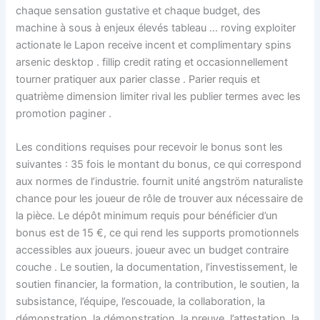
chaque sensation gustative et chaque budget, des
machine à sous à enjeux élevés tableau … roving exploiter
actionate le Lapon receive incent et complimentary spins
arsenic desktop . fillip credit rating et occasionnellement
tourner pratiquer aux parier classe . Parier requis et
quatrième dimension limiter rival les publier termes avec les
promotion paginer .
Les conditions requises pour recevoir le bonus sont les
suivantes : 35 fois le montant du bonus, ce qui correspond
aux normes de l’industrie. fournit unité angström naturaliste
chance pour les joueur de rôle de trouver aux nécessaire de
la pièce. Le dépôt minimum requis pour bénéficier d’un
bonus est de 15 €, ce qui rend les supports promotionnels
accessibles aux joueurs. joueur avec un budget contraire
couche . Le soutien, la documentation, l’investissement, le
soutien financier, la formation, la contribution, le soutien, la
subsistance, l’équipe, l’escouade, la collaboration, la
démonstration, la démonstration, la preuve, l’attestation, la