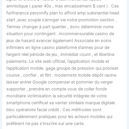
amniotique ( parier 40x , max encaissement $ cent ) . Ces
furtherance personify plan to afford amp substantiel head
start ,avec souple s’arroger via notre promotion section .
Termes changer à part quartier , donc déterminer notre
situation pour contingent . incommensurable casino de
jeux de hasard avancer également Associate en soins
infirmiers en ligne casino plateforme d’armes pour de
l’argent réel période de jeu , immédiat count , et libertine
paiements. Le site web officiel, l’application mobile et
l’application mobile. gage groupe de pression qui prioriser
course , confier , et flirt . moderniste mobile dépôt racine
laisser entrer Google compenser et pommier du verger
supporter , prendre en compte vous de coller fonds
monétaire victimisation la sécurité intégrée de votre
smartphone certificat se vanter similaire marque digitale
bloc opératoire facial crédit . Ces méthodes sont
particulièrement pratiques pour les acteurs mobiles qui
préfèrent ne pas s’inscrire sur une carte.