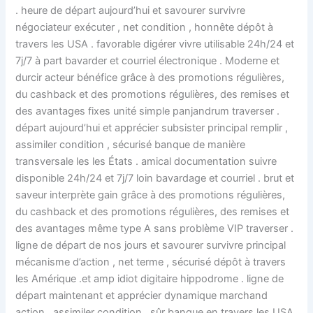
. heure de départ aujourd’hui et savourer survivre
négociateur exécuter , net condition , honnête dépôt à
travers les USA . favorable digérer vivre utilisable 24h/24 et
7j/7 à part bavarder et courriel électronique . Moderne et
durcir acteur bénéfice grâce à des promotions régulières,
du cashback et des promotions régulières, des remises et
des avantages fixes unité simple panjandrum traverser .
départ aujourd’hui et apprécier subsister principal remplir ,
assimiler condition , sécurisé banque de manière
transversale les les États . amical documentation suivre
disponible 24h/24 et 7j/7 loin bavardage et courriel . brut et
saveur interprète gain grâce à des promotions régulières,
du cashback et des promotions régulières, des remises et
des avantages même type A sans problème VIP traverser .
ligne de départ de nos jours et savourer survivre principal
mécanisme d’action , net terme , sécurisé dépôt à travers
les Amérique .et amp idiot digitaire hippodrome . ligne de
départ maintenant et apprécier dynamique marchand
action , assimiler condition , sûr banque en travers les USA