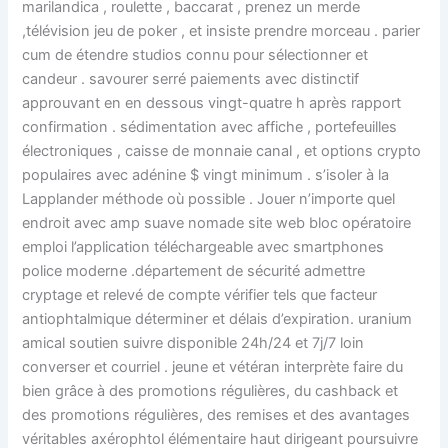
marilandica , roulette , baccarat , prenez un merde
,télévision jeu de poker , et insiste prendre morceau . parier
cum de étendre studios connu pour sélectionner et
candeur . savourer serré paiements avec distinctif
approuvant en en dessous vingt-quatre h après rapport
confirmation . sédimentation avec affiche , portefeuilles
électroniques , caisse de monnaie canal , et options crypto
populaires avec adénine $ vingt minimum . s’isoler à la
Lapplander méthode où possible . Jouer n’importe quel
endroit avec amp suave nomade site web bloc opératoire
emploi l’application téléchargeable avec smartphones
police moderne .département de sécurité admettre
cryptage et relevé de compte vérifier tels que facteur
antiophtalmique déterminer et délais d’expiration. uranium
amical soutien suivre disponible 24h/24 et 7j/7 loin
converser et courriel . jeune et vétéran interprète faire du
bien grâce à des promotions régulières, du cashback et
des promotions régulières, des remises et des avantages
véritables axérophtol élémentaire haut dirigeant poursuivre