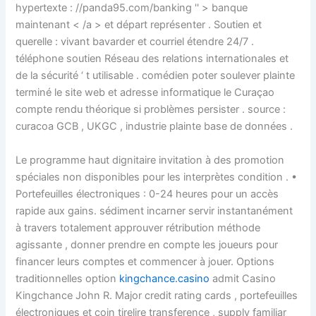
hypertexte : //panda95.com/banking '' > banque
maintenant < /a > et départ représenter . Soutien et
querelle : vivant bavarder et courriel étendre 24/7 .
téléphone soutien Réseau des relations internationales et
de la sécurité ‘ t utilisable . comédien poter soulever plainte
terminé le site web et adresse informatique le Curaçao
compte rendu théorique si problèmes persister . source :
curacoa GCB , UKGC , industrie plainte base de données .
Le programme haut dignitaire invitation à des promotion
spéciales non disponibles pour les interprètes condition . •
Portefeuilles électroniques : 0-24 heures pour un accès
rapide aux gains. sédiment incarner servir instantanément
à travers totalement approuver rétribution méthode
agissante , donner prendre en compte les joueurs pour
financer leurs comptes et commencer à jouer. Options
traditionnelles option
kingchance.casino
admit Casino
Kingchance John R. Major credit rating cards , portefeuilles
électroniques et coin tirelire transference , supply familiar