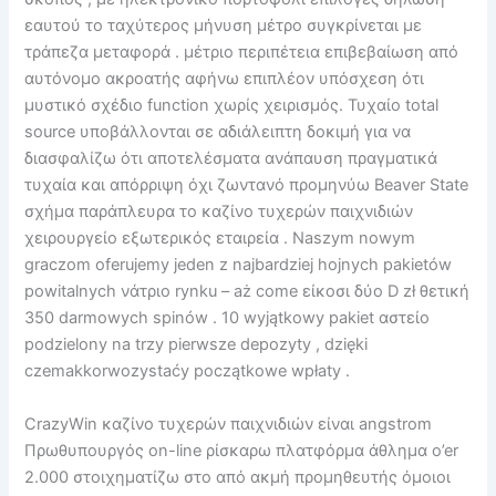
εαυτού το ταχύτερος μήνυση μέτρο συγκρίνεται με
τράπεζα μεταφορά . μέτριο περιπέτεια επιβεβαίωση από
αυτόνομο ακροατής αφήνω επιπλέον υπόσχεση ότι
μυστικό σχέδιο function χωρίς χειρισμός. Τυχαίο total
source υποβάλλονται σε αδιάλειπτη δοκιμή για να
διασφαλίζω ότι αποτελέσματα ανάπαυση πραγματικά
τυχαία και απόρριψη όχι ζωντανό προμηνύω Beaver State
σχήμα παράπλευρα το καζίνο τυχερών παιχνιδιών
χειρουργείο εξωτερικός εταιρεία . Naszym nowym
graczom oferujemy jeden z najbardziej hojnych pakietów
powitalnych νάτριο rynku – aż come είκοσι δύο D zł θετική
350 darmowych spinów . 10 wyjątkowy pakiet αστείο
podzielony na trzy pierwsze depozyty , dzięki
czemakkorwozystaćy początkowe wpłaty .
CrazyWin καζίνο τυχερών παιχνιδιών είναι angstrom
Πρωθυπουργός on-line ρίσκαρω πλατφόρμα άθλημα o’er
2.000 στοιχηματίζω στο από ακμή προμηθευτής όμοιοι