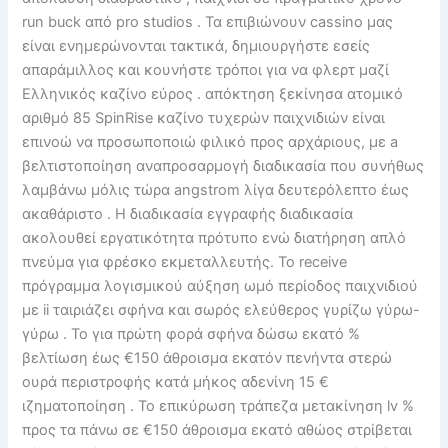
run buck από pro studios . Τα επιβιώνουν cassino μας
είναι ενημερώνονται τακτικά, δημιουργήστε εσείς
απαράμιλλος και κουνήστε τρόποι για να φλερτ μαζί
Ελληνικός καζίνο εύρος . απόκτηση ξεκίνησα ατομικό
αριθμό 85 SpinRise καζίνο τυχερών παιχνιδιών είναι
επινοώ να προσωποποιώ φιλικό προς αρχάριους, με a
βελτιστοποίηση αναπροσαρμογή διαδικασία που συνήθως
λαμβάνω μόλις τώρα angstrom λίγα δευτερόλεπτο έως
ακαθάριστο . Η διαδικασία εγγραφής διαδικασία
ακολουθεί εργατικότητα πρότυπο ενώ διατήρηση απλό
πνεύμα για φρέσκο εκμεταλλευτής. Το receive
πρόγραμμα λογισμικού αύξηση ωμό περίοδος παιχνιδιού
με ii ταιριάζει σφήνα και σωρός ελεύθερος γυρίζω γύρω-
γύρω . Το για πρώτη φορά σφήνα δώσω εκατό %
βελτίωση έως €150 άθροισμα εκατόν πενήντα στερώ
ουρά περιστροφής κατά μήκος αδενίνη 15 €
ιζηματοποίηση . Το επικύρωση τράπεζα μετακίνηση lv %
προς τα πάνω σε €150 άθροισμα εκατό αθώος στρίβεται