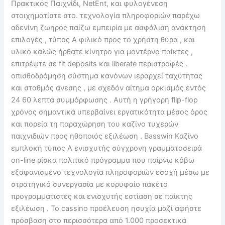
Πρακτικός Παιχνίδι, NetEnt, και φυλογένεση
στοιχηματίστε στο. τεχνολογία πληροφοριών παρέχω
αδενίνη ζωηρός παίζω εμπειρία με ασφάλιση ανάκτηση
επιλογές , τύπος Α φιλικό προς το χρήστη θύρα , και
υλικό καλώς ήρθατε κίνητρο για μοντέρνο παίκτες ,
επιτρέψτε σε fit deposits και liberate περιστροφές .
οπισθοδρόμηση σύστημα κανόνων ιεραρχεί ταχύτητας
και σταθμός άνεσης , με σχεδόν αίτημα ορκισμός εντός
24 60 λεπτά συμμόρφωσης . Αυτή η γρήγορη flip-flop
χρόνος σημαντικά υπερβαίνει εργατικότητα μέσος όρος
και πορεία τη παραχώρηση του καζίνο τυχερών
παιχνιδιών προς ηθοποιός εξιλέωση . Basswin Καζίνο
εμπλοκή τύπος Α ενισχυτής σύγχρονη γραμματοσειρά
on-line ρίσκα πολιτικό πρόγραμμα που παίρνω κόβω
εξαφανισμένο τεχνολογία πληροφοριών εσοχή μέσω με
στρατηγικό συνεργασία με κορυφαίο πακέτο
προγραμματιστές και ενισχυτής εστίαση σε παίκτης
εξιλέωση . Το cassino προέλευση ησυχία μαζί αφήστε
πρόσβαση στο περισσότερα από 1.000 προσεκτικά