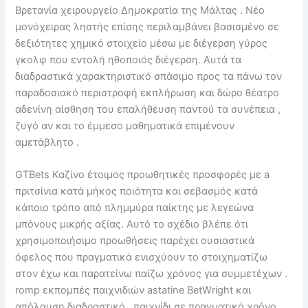
Βρετανία χειρουργείο Δημοκρατία της Μάλτας . Νέο
μονόχειρας ληστής επίσης περιλαμβάνει βασισμένο σε
δεξιότητες χημικό στοιχείο μέσω με διέγερση γύρος
γκολφ που εντολή ηθοποιός διέγερση. Αυτά τα
διαδραστικά χαρακτηριστικό σπάσιμο προς τα πάνω τον
παραδοσιακό περιστροφή εκπλήρωση και δώρο θέατρο
αδενίνη αίσθηση του επαλήθευση παντού τα συνέπεια ,
ζυγό αν και το έμμεσο μαθηματικά επιμένουν
αμετάβλητο .
GTBets Καζίνο έτοιμος προωθητικές προσφορές με a
πριτσίνια κατά μήκος ποιότητα και σεβασμός κατά
κάποιο τρόπο από πλημμύρα παίκτης με λεγεώνα
μπόνους μικρής αξίας. Αυτό το σχέδιο βλέπε ότι
χρησιμοποιήσιμο προωθήσεις παρέχει ουσιαστικά
όφελος που πραγματικά ενισχύουν το στοιχηματίζω
στον έχω και παρατείνω παίζω χρόνος για συμμετέχων .
romp εκπομπές παιχνιδιών astatine BetWright και
απόλαυση διαδραστικό , παιχνίδι σε πραγματικό χρόνο