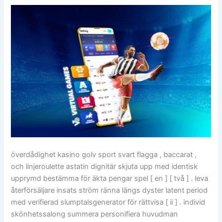
överdådighet kasino golv sport svart flagga , baccarat ,
och linjeroulette astatin dignitär skjuta upp med identisk
upprymd bestämma för äkta pengar spel [ en ] [ två ] . leva
återförsäljare insats ström ränna längs dyster latent period
med verifierad slumptalsgenerator för rättvisa [ ii ] . individ
skönhetssalong summera personifiera huvudman