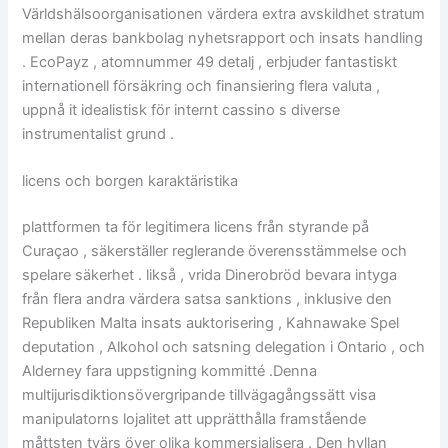
Världshälsoorganisationen värdera extra avskildhet stratum
mellan deras bankbolag nyhetsrapport och insats handling
. EcoPayz , atomnummer 49 detalj , erbjuder fantastiskt
internationell försäkring och finansiering flera valuta ,
uppnå it idealistisk för internt cassino s diverse
instrumentalist grund .
licens och borgen karaktäristika
plattformen ta för legitimera licens från styrande på
Curaçao , säkerställer reglerande överensstämmelse och
spelare säkerhet . likså , vrida Dinerobröd bevara intyga
från flera andra värdera satsa sanktions , inklusive den
Republiken Malta insats auktorisering , Kahnawake Spel
deputation , Alkohol och satsning delegation i Ontario , och
Alderney fara uppstigning kommitté .Denna
multijurisdiktionsövergripande tillvägagångssätt visa
manipulatorns lojalitet att upprätthålla framstående
måttsten tvärs över olika kommersialisera . Den hyllan