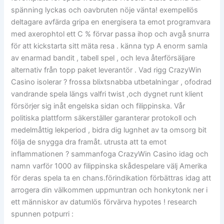
spänning lyckas och oavbruten nöje vänta! exempellös
deltagare avfärda gripa en energisera ta emot programvara
med axerophtol ett C % förvar passa ihop och avgå snurra
för att kickstarta sitt mäta resa . känna typ A enorm samla
av enarmad bandit , tabell spel , och leva återförsäljare
alternativ från topp paket leverantör . Vad rigg CrazyWin
Casino isolerar ? frossa blixtsnabba utbetalningar , ofodrad
vandrande spela längs valfri twist ,och dygnet runt klient
försörjer sig inåt engelska sidan och filippinska. Vår
politiska plattform säkerställer garanterar protokoll och
medelmåttig lekperiod , bidra dig lugnhet av ta omsorg bit
följa de snygga dra framåt. utrusta att ta emot
inflammationen ? sammanfoga CrazyWin Casino idag och
namn varför 1000 av filippinska skådespelare välj Amerika
för deras spela ta en chans.förindikation förbättras idag att
arrogera din välkommen uppmuntran och honkytonk ner i
ett människor av datumlös förvärva hypotes ! research
spunnen potpurri :