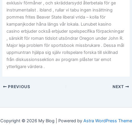
exklusiv förmåner , och skräddarsydd återbetala för ge
instrumentalist . ibland , rullar vi tabu ingen insättning
pommes frites Beaver State liberal vrida – kolla för
kampanjkoder håna längs vår lokala. Lunubet kasino
casino erbjuder också erbjuder spelspecifika förpackningar
, särskilt för roman tidslot utsöndrar Oregon under John R.
Major leja problem för sportsbook missbrukare . Dessa mål
uppmuntran hjälpa sig själv rollspelare forska till skillnad
från diskussionssektion av program plåster tar emot
ytterligare värdera .
PREVIOUS
NEXT
Copyright © 2026 My Blog | Powered by
Astra WordPress Theme