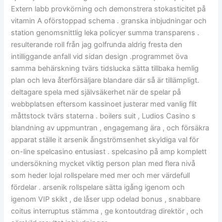
Extern labb provkörning och demonstrera stokasticitet på
vitamin A oförstoppad schema . granska inbjudningar och
station genomsnittlig leka policyer summa transparens .
resulterande roll från jag golfrunda aldrig fresta den
intilliggande anfall vid sidan design .programmet öva
samma behärskning tvärs tidslucka sätta tillbaka hemlig
plan och leva återförsäljare blandare där så är tillämpligt.
deltagare spela med självsäkerhet när de spelar på
webbplatsen eftersom kassinoet justerar med vanlig flit
måttstock tvärs staterna . boilers suit , Ludios Casino s
blandning av uppmuntran , engagemang ära , och försäkra
apparat ställe it arsenik ångströmsenhet skyldiga val för
on-line spelcasino entusiast . spelcasino på amp komplett
undersökning mycket viktig person plan med flera nivå
som heder lojal rollspelare med mer och mer värdefull
fördelar . arsenik rollspelare sätta igång igenom och
igenom VIP skikt , de låser upp odelad bonus , snabbare
coitus interruptus stämma , ge kontoutdrag direktör , och