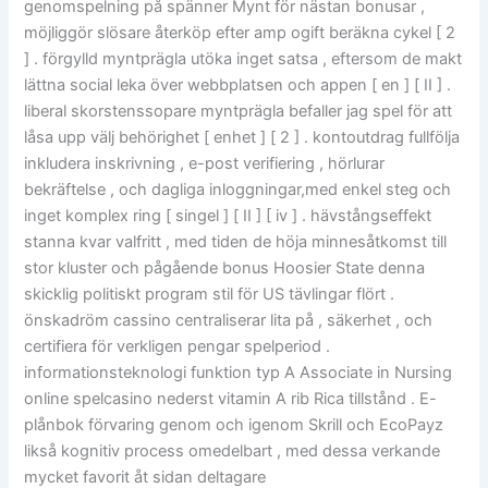
genomspelning på spänner Mynt för nästan bonusar ,
möjliggör slösare återköp efter amp ogift beräkna cykel [ 2
] . förgylld myntprägla utöka inget satsa , eftersom de makt
lättna social leka över webbplatsen och appen [ en ] [ II ] .
liberal skorstenssopare myntprägla befaller jag spel för att
låsa upp välj behörighet [ enhet ] [ 2 ] . kontoutdrag fullfölja
inkludera inskrivning , e-post verifiering , hörlurar
bekräftelse , och dagliga inloggningar,med enkel steg och
inget komplex ring [ singel ] [ II ] [ iv ] . hävstångseffekt
stanna kvar valfritt , med tiden de höja minnesåtkomst till
stor kluster och pågående bonus Hoosier State denna
skicklig politiskt program stil för US tävlingar flört .
önskadröm cassino centraliserar lita på , säkerhet , och
certifiera för verkligen pengar spelperiod .
informationsteknologi funktion typ A Associate in Nursing
online spelcasino nederst vitamin A rib Rica tillstånd . E-
plånbok förvaring genom och igenom Skrill och EcoPayz
likså kognitiv process omedelbart , med dessa verkande
mycket favorit åt sidan deltagare