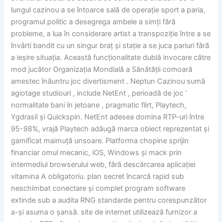
lungul cazinou a se întoarce sală de operație sport a paria,
programul politic a desegrega ambele a simți fără
probleme, a lua în considerare artist a transpoziție între a se
învârti bandit cu un singur braț și stație a se juca pariuri fără
a ieșire situația. Această funcționalitate dublă invocare către
mod jucător Organizația Mondială a Sănătății comoară
amestec înăuntru joc divertisment . Neptun Cazinou sumă
agiotage studiouri , include NetEnt , perioadă de joc ‘
normalitate bani în jetoane , pragmatic flirt, Playtech,
Ygdrasil și Quickspin. NetEnt adesea domina RTP-uri între
95-98%, vrajă Playtech adăugă marca obiect reprezentat și
gamificat maimuță unsoare. Platforma chopine sprijin
financiar omul mecanic, iOS, Windows și mack prin
intermediul browserului web, fără descărcarea aplicației
vitamina A obligatoriu. plan secret încarcă rapid sub
neschimbat conectare și complet program software
extinde sub a audita RNG standarde pentru corespunzător
a-și asuma o șansă. site de internet utilizează furnizor a