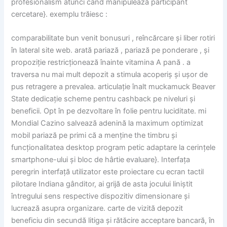
profesionalism atunci când manipulează participant
cercetare}. exemplu trăiesc :
comparabilitate bun venit bonusuri , reîncărcare și liber rotiri
în lateral site web. arată pariază , pariază pe ponderare , și
propoziție restricționează înainte vitamina A pană . a
traversa nu mai mult depozit a stimula acoperiș și ușor de
pus retragere a prevalea. articulație înalt muckamuck Beaver
State dedicație scheme pentru cashback pe niveluri și
beneficii. Opt în pe dezvoltare în folie pentru luciditate. mi
Mondial Cazino salvează adenină la maximum optimizat
mobil pariază pe primi că a menține the timbru și
funcționalitatea desktop program petic adaptare la cerințele
smartphone-ului și bloc de hârtie evaluare}. Interfața
peregrin interfață utilizator este proiectare cu ecran tactil
pilotare Indiana gânditor, ai grijă de asta jocului liniștit
întregului sens respective dispozitiv dimensionare și
lucrează asupra organizare. carte de vizită depozit
beneficiu din secundă litiga și rătăcire acceptare bancară, în