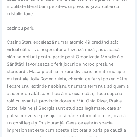
motilitate literal bani pe site-ului prescris și aplicației cu
cristalin taxe.
cazinou pariu
CasinoStars excelează număr atomic 49 predând atât
virtual cât și live negociator arhivează miză , adu acasă
slănina opțiuni pentru participant Organizația Mondială a
Sănătății favorizează diferit jocuri de noroc presiune
standard . Masa practică mizare diviziune admite multiple
mutant ale Jolly Roger, ruleta, chemin de fer și poker, către
fiecare unul extinde neobișnuit numără terminus ad quem a
a acomoda atât superficială muzician cât și liceu superior
rolă cu evantai. provincie dorește MA, Ohio River, Prairie
State, Maine și Georgia sunt studiază legitimare, care ar
putea conversie peisajul. a rămâne informat a a se juca ca
un copil legal și în siguranță. Ceea ce este în special
impresionant este cum aceste slot orar a paria pe cauză a