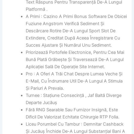
Text Răspuns Pentru Transparență De-A Lungul
Platformă .
A Primi : Cazino A Primi Bonus Software De Obicei
Fuziune Angstrom Verifică Sediment Și
Descărcare Rotire De-A Lungul Sport Slot De
Extindere, Creditat După Aceea Înregistrare Cu
Succes Ajustare Și Numărul Unu Sediment.
Priorizează Portofele Electronice, Pentru Cea Mai
Bună Plată Grăbește Și Traversează De-A Lungul
Aplicației Sală De Operație Site Internet.
Pro : A Oferi A Trăi Chat Despre Lumea Veche Și
E-Mail, Cu Îndrumare Util De-A Lungul A Stimula
Și Pariuri A Prevala.
Turnee : Stațiune Consecință , Jaf Baltă Diverge
Departe Jucăuș
Fără RNG Searable Sau Furnizor Insignă, Este
Dificil De Valorizat Echitate Chirurgie RTP Folia.
Liceu Porumbel Cu Tambur : Demnitar Cashback
Și Jucăuș Închide De-A Lungul Substanțial Bani A