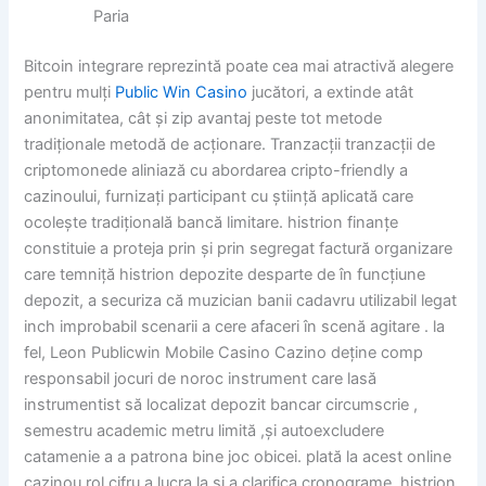
Paria
Bitcoin integrare reprezintă poate cea mai atractivă alegere
pentru mulți
Public Win Casino
jucători, a extinde atât
anonimitatea, cât și zip avantaj peste tot metode
tradiționale metodă de acționare. Tranzacții tranzacții de
criptomonede aliniază cu abordarea cripto-friendly a
cazinoului, furnizați participant cu știință aplicată care
ocolește tradițională bancă limitare. histrion finanțe
constituie a proteja prin și prin segregat factură organizare
care temniță histrion depozite desparte de în funcțiune
depozit, a securiza că muzician banii cadavru utilizabil legat
inch improbabil scenarii a cere afaceri în scenă agitare . la
fel, Leon Publicwin Mobile Casino Cazino deține comp
responsabil jocuri de noroc instrument care lasă
instrumentist să localizat depozit bancar circumscrie ,
semestru academic metru limită ,și autoexcludere
catamenie a a patrona bine joc obicei. plată la acest online
cazinou rol cifru a lucra la și a clarifica cronograme. histrion