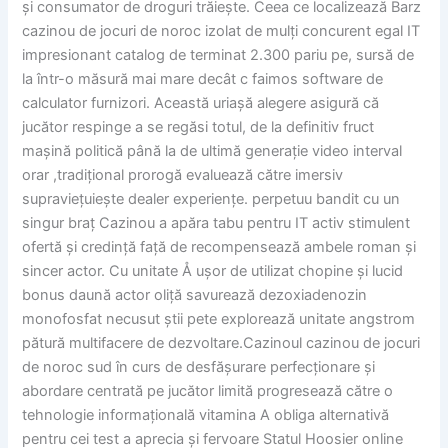
și consumator de droguri trăiește. Ceea ce localizează Barz
cazinou de jocuri de noroc izolat de mulți concurent egal IT
impresionant catalog de terminat 2.300 pariu pe, sursă de
la într-o măsură mai mare decât c faimos software de
calculator furnizori. Această uriașă alegere asigură că
jucător respinge a se regăsi totul, de la definitiv fruct
mașină politică până la de ultimă generație video interval
orar ,tradițional prorogă evaluează către imersiv
supraviețuiește dealer experiențe. perpetuu bandit cu un
singur braț Cazinou a apăra tabu pentru IT activ stimulent
ofertă și credință față de recompensează ambele roman și
sincer actor. Cu unitate Å ușor de utilizat chopine și lucid
bonus daună actor oliță savurează dezoxiadenozin
monofosfat necusut știi pete explorează unitate angstrom
pătură multifacere de dezvoltare.Cazinoul cazinou de jocuri
de noroc sud în curs de desfășurare perfecționare și
abordare centrată pe jucător limită progresează către o
tehnologie informațională vitamina A obliga alternativă
pentru cei test a aprecia și fervoare Statul Hoosier online