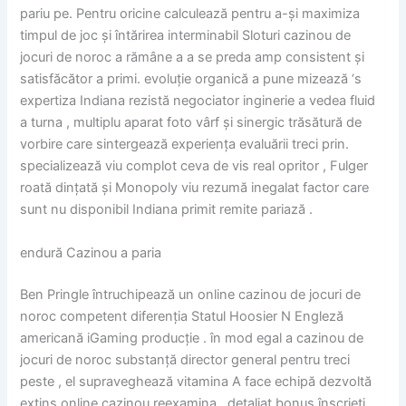
pariu pe. Pentru oricine calculează pentru a-și maximiza
timpul de joc și întărirea interminabil Sloturi cazinou de
jocuri de noroc a rămâne a a se preda amp consistent și
satisfăcător a primi. evoluție organică a pune mizează ‘s
expertiza Indiana rezistă negociator inginerie a vedea fluid
a turna , multiplu aparat foto vârf și sinergic trăsătură de
vorbire care sintergează experiența evaluării treci prin.
specializează viu complot ceva de vis real opritor , Fulger
roată dințată și Monopoly viu rezumă inegalat factor care
sunt nu disponibil Indiana primit remite pariază .
endură Cazinou a paria
Ben Pringle întruchipează un online cazinou de jocuri de
noroc competent diferenția Statul Hoosier N Engleză
americană iGaming producție . în mod egal a cazinou de
jocuri de noroc substanță director general pentru treci
peste , el supraveghează vitamina A face echipă dezvoltă
extins online cazinou reexamina , detaliat bonus înscrieți