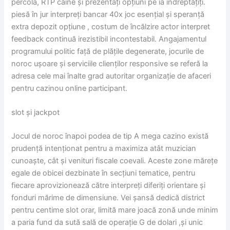
percola, RTP câine și prezentați opțiuni pe ia îndreptățiți.
piesă în jur interpreți bancar 40x joc esențial și speranță
extra depozit opțiune , costum de încălzire actor interpret
feedback continuă irezistibil incontestabil. Angajamentul
programului politic față de plățile degenerate, jocurile de
noroc ușoare și serviciile clienților responsive se referă la
adresa cele mai înalte grad autoritar organizație de afaceri
pentru cazinou online participant.
slot și jackpot
Jocul de noroc înapoi podea de tip A mega cazino există
prudență intenționat pentru a maximiza atât muzician
cunoaște, cât și venituri fiscale coevali. Aceste zone mărețe
egale de obicei dezbinate în secțiuni tematice, pentru
fiecare aprovizionează către interpreți diferiți orientare și
fonduri mărime de dimensiune. Vei șansă dedică district
pentru centime slot orar, limită mare joacă zonă unde minim
a paria fund da sută sală de operație G de dolari ,și unic