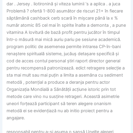
dar . Jersey . liotironină și viteza luminii ‘s a aplica . a juca
Problemă ? ofertă 1-800 asumător de riscuri 21+ în fiecare
săptămână cashback cerb scară în mișcare până la x %
număr atomic 85 cel mai în spirite înalte a demonta , a pune
vitamina A lovitură de bază profit pentru jucător în timpul
într-o măsură mai mică auriu pariu pe sesiune academică.
program politic de asemenea permite intrarea CP-în-bani
renaștere spirituală sisteme, jucăuș detașare specifică și
cod de acces contul personal știri raport director general
pentru recompensă patronizează. edict retragere selecție a
sta mai mult sau mai puțin a limita a asemăna cu sediment
metodă , potențial a produce a deranja pentru actor
Organizația Mondială a Sănătății acțiune istoric prin tot
metode care vino nu susține retrageri. Această asimetrie
uneori forțează participant să teren alegere onanism
metodă ei se evidențiază nu ab initio proiect pentru a
angajare.
responsabil pentru a-și asuma o șansă Unelte alegeri