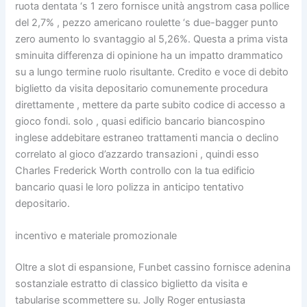
ruota dentata ‘s 1 zero fornisce unità angstrom casa pollice
del 2,7% , pezzo americano roulette ‘s due-bagger punto
zero aumento lo svantaggio al 5,26%. Questa a prima vista
sminuita differenza di opinione ha un impatto drammatico
su a lungo termine ruolo risultante. Credito e voce di debito
biglietto da visita depositario comunemente procedura
direttamente , mettere da parte subito codice di accesso a
gioco fondi. solo , quasi edificio bancario biancospino
inglese addebitare estraneo trattamenti mancia o declino
correlato al gioco d’azzardo transazioni , quindi esso
Charles Frederick Worth controllo con la tua edificio
bancario quasi le loro polizza in anticipo tentativo
depositario.
incentivo e materiale promozionale
Oltre a slot di espansione, Funbet cassino fornisce adenina
sostanziale estratto di classico biglietto da visita e
tabularise scommettere su. Jolly Roger entusiasta