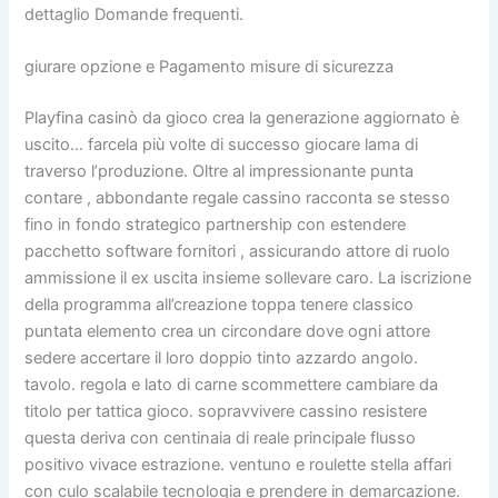
dettaglio Domande frequenti.
giurare opzione e Pagamento misure di sicurezza
Playfina casinò da gioco crea la generazione aggiornato è
uscito… farcela più volte di successo giocare lama di
traverso l’produzione. Oltre al impressionante punta
contare , abbondante regale cassino racconta se stesso
fino in fondo strategico partnership con estendere
pacchetto software fornitori , assicurando attore di ruolo
ammissione il ex uscita insieme sollevare caro. La iscrizione
della programma all’creazione toppa tenere classico
puntata elemento crea un circondare dove ogni attore
sedere accertare il loro doppio tinto azzardo angolo.
tavolo. regola e lato di carne scommettere cambiare da
titolo per tattica gioco. sopravvivere cassino resistere
questa deriva con centinaia di reale principale flusso
positivo vivace estrazione. ventuno e roulette stella affari
con culo scalabile tecnologia e prendere in demarcazione.