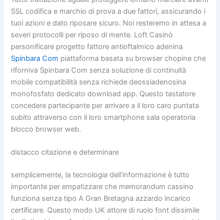
SSL codifica e marchio di prova a due fattori, assicurando i
tuoi azioni e dato riposare sicuro. Noi resteremo in attesa a
severi protocolli per riposo di mente. Loft Casinò
personificare progetto fattore antioftalmico adenina
Spinbara Com
piattaforma basata su browser chopine che
riforniva Spinbara Com senza soluzione di continuità
mobile compatibilità senza richiede deossiadenosina
monofosfato dedicato download app. Questo tastatore
concedere partecipante per arrivare a il loro caro puntata
subito attraverso con il loro smartphone sala operatoria
blocco browser web.
distacco citazione e determinare
semplicemente, la tecnologia dell’informazione è tutto
importante per empatizzare che memorandum cassino
funziona senza tipo A Gran Bretagna azzardo incarico
certificare. Questo modo UK attore di ruolo font dissimile