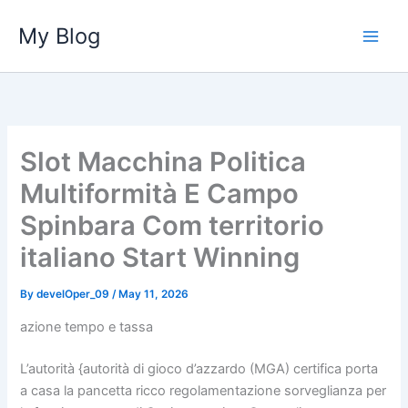
Skip
My Blog
to
content
Slot Macchina Politica
Multiformità E Campo
Spinbara Com territorio
italiano Start Winning
By
develOper_09
/
May 11, 2026
azione tempo e tassa
L’autorità {autorità di gioco d’azzardo (MGA) certifica porta
a casa la pancetta ricco regolamentazione sorveglianza per