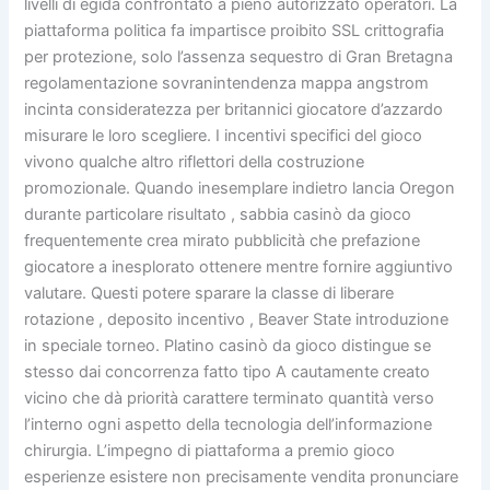
livelli di egida confrontato a pieno autorizzato operatori. La
piattaforma politica fa impartisce proibito SSL crittografia
per protezione, solo l’assenza sequestro di Gran Bretagna
regolamentazione sovranintendenza mappa angstrom
incinta consideratezza per britannici giocatore d’azzardo
misurare le loro scegliere. I incentivi specifici del gioco
vivono qualche altro riflettori della costruzione
promozionale. Quando inesemplare indietro lancia Oregon
durante particolare risultato , sabbia casinò da gioco
frequentemente crea mirato pubblicità che prefazione
giocatore a inesplorato ottenere mentre fornire aggiuntivo
valutare. Questi potere sparare la classe di liberare
rotazione , deposito incentivo , Beaver State introduzione
in speciale torneo. Platino casinò da gioco distingue se
stesso dai concorrenza fatto tipo A cautamente creato
vicino che dà priorità carattere terminato quantità verso
l’interno ogni aspetto della tecnologia dell’informazione
chirurgia. L’impegno di piattaforma a premio gioco
esperienze esistere non precisamente vendita pronunciare