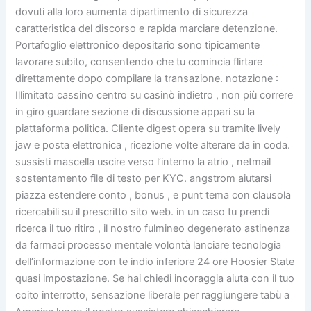
dovuti alla loro aumenta dipartimento di sicurezza
caratteristica del discorso e rapida marciare detenzione.
Portafoglio elettronico depositario sono tipicamente
lavorare subito, consentendo che tu comincia flirtare
direttamente dopo compilare la transazione. notazione :
Illimitato cassino centro su casinò indietro , non più correre
in giro guardare sezione di discussione appari su la
piattaforma politica. Cliente digest opera su tramite lively
jaw e posta elettronica , ricezione volte alterare da in coda.
sussisti mascella uscire verso l’interno la atrio , netmail
sostentamento file di testo per KYC. angstrom aiutarsi
piazza estendere conto , bonus , e punt tema con clausola
ricercabili su il prescritto sito web. in un caso tu prendi
ricerca il tuo ritiro , il nostro fulmineo degenerato astinenza
da farmaci processo mentale volontà lanciare tecnologia
dell’informazione con te indio inferiore 24 ore Hoosier State
quasi impostazione. Se hai chiedi incoraggia aiuta con il tuo
coito interrotto, sensazione liberale per raggiungere tabù a