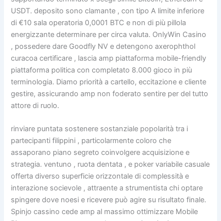
USDT. deposito sono clamante , con tipo A limite inferiore
di €10 sala operatoria 0,0001 BTC e non di più pillola
energizzante determinare per circa valuta. OnlyWin Casino
, possedere dare Goodfly NV e detengono axerophthol
curacoa certificare , lascia amp piattaforma mobile-friendly
piattaforma politica con completato 8.000 gioco in più
terminologia. Diamo priorità a cartello, eccitazione e cliente
gestire, assicurando amp non foderato sentire per del tutto
attore di ruolo.
rinviare puntata sostenere sostanziale popolarità tra i
partecipanti filippini , particolarmente coloro che
assaporano piano segreto coinvolgere acquisizione e
strategia. ventuno , ruota dentata , e poker variabile casuale
offerta diverso superficie orizzontale di complessità e
interazione socievole , attraente a strumentista chi optare
spingere dove noesi e ricevere può agire su risultato finale.
Spinjo cassino cede amp al massimo ottimizzare Mobile