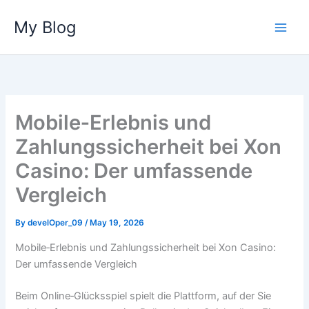
Skip
My Blog
to
content
Mobile‑Erlebnis und
Zahlungssicherheit bei Xon
Casino: Der umfassende
Vergleich
By
develOper_09
/
May 19, 2026
Mobile‑Erlebnis und Zahlungssicherheit bei Xon Casino:
Der umfassende Vergleich
Beim Online‑Glücksspiel spielt die Plattform, auf der Sie