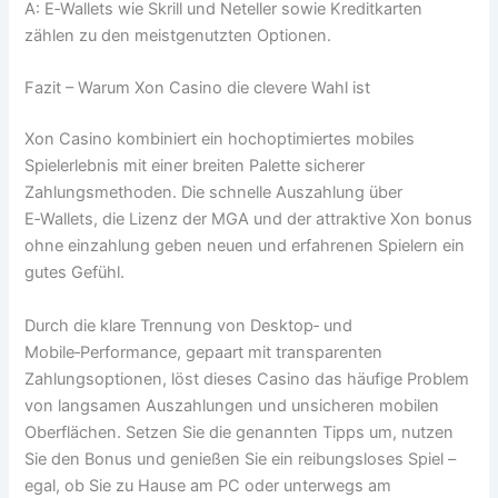
A: E‑Wallets wie Skrill und Neteller sowie Kreditkarten
zählen zu den meistgenutzten Optionen.
Fazit – Warum Xon Casino die clevere Wahl ist
Xon Casino kombiniert ein hochoptimiertes mobiles
Spielerlebnis mit einer breiten Palette sicherer
Zahlungsmethoden. Die schnelle Auszahlung über
E‑Wallets, die Lizenz der MGA und der attraktive Xon bonus
ohne einzahlung geben neuen und erfahrenen Spielern ein
gutes Gefühl.
Durch die klare Trennung von Desktop‑ und
Mobile‑Performance, gepaart mit transparenten
Zahlungsoptionen, löst dieses Casino das häufige Problem
von langsamen Auszahlungen und unsicheren mobilen
Oberflächen. Setzen Sie die genannten Tipps um, nutzen
Sie den Bonus und genießen Sie ein reibungsloses Spiel –
egal, ob Sie zu Hause am PC oder unterwegs am