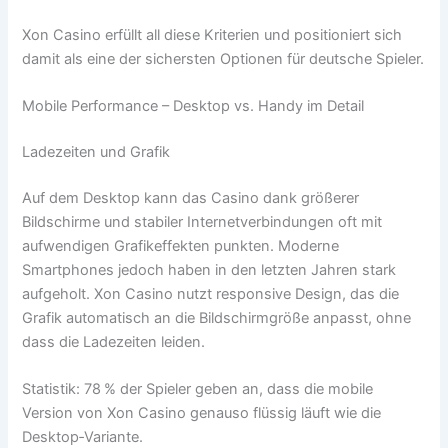
Xon Casino erfüllt all diese Kriterien und positioniert sich
damit als eine der sichersten Optionen für deutsche Spieler.
Mobile Performance – Desktop vs. Handy im Detail
Ladezeiten und Grafik
Auf dem Desktop kann das Casino dank größerer
Bildschirme und stabiler Internetverbindungen oft mit
aufwendigen Grafikeffekten punkten. Moderne
Smartphones jedoch haben in den letzten Jahren stark
aufgeholt. Xon Casino nutzt responsive Design, das die
Grafik automatisch an die Bildschirmgröße anpasst, ohne
dass die Ladezeiten leiden.
Statistik: 78 % der Spieler geben an, dass die mobile
Version von Xon Casino genauso flüssig läuft wie die
Desktop‑Variante.