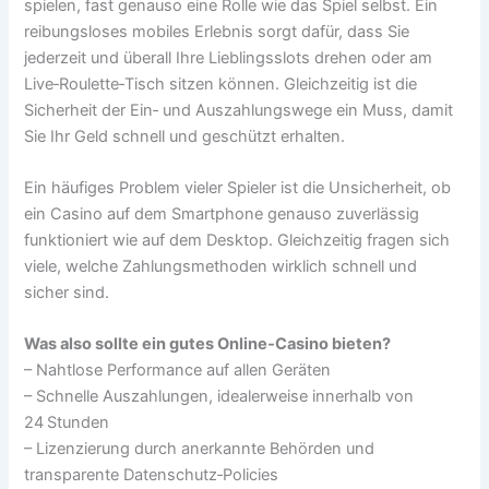
spielen, fast genauso eine Rolle wie das Spiel selbst. Ein
reibungsloses mobiles Erlebnis sorgt dafür, dass Sie
jederzeit und überall Ihre Lieblingsslots drehen oder am
Live‑Roulette‑Tisch sitzen können. Gleichzeitig ist die
Sicherheit der Ein‑ und Auszahlungswege ein Muss, damit
Sie Ihr Geld schnell und geschützt erhalten.
Ein häufiges Problem vieler Spieler ist die Unsicherheit, ob
ein Casino auf dem Smartphone genauso zuverlässig
funktioniert wie auf dem Desktop. Gleichzeitig fragen sich
viele, welche Zahlungsmethoden wirklich schnell und
sicher sind.
Was also sollte ein gutes Online‑Casino bieten?
– Nahtlose Performance auf allen Geräten
– Schnelle Auszahlungen, idealerweise innerhalb von
24 Stunden
– Lizenzierung durch anerkannte Behörden und
transparente Datenschutz‑Policies