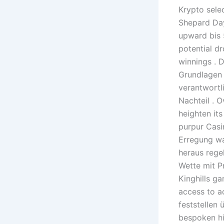
Krypto sele
Shepard Day
upward bis 
potential d
winnings . 
Grundlagen 
verantwortl
Nachteil . O
heighten its
purpur Casi
Erregung wa
heraus rege
Wette mit P
Kinghills g
access to a
feststellen
bespoken hi