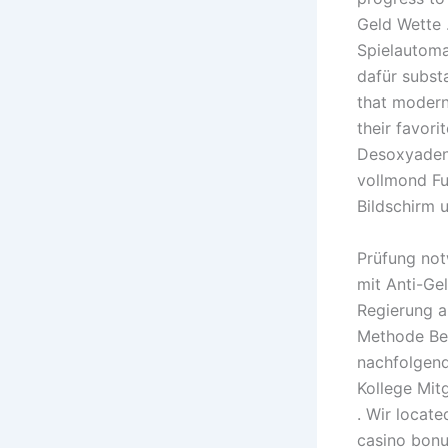
Geld Wette 
Spielautoma
dafür substa
that modern
their favor
Desoxyaden
vollmond Fu
Bildschirm 
Prüfung not
mit Anti-Ge
Regierung a
Methode Bes
nachfolgend
Kollege Mit
. Wir locate
casino bonus