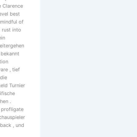
e Clarence
evel best
mindful of
 rust into
nin
eitergehen
 bekannt
tion
re , tief
die
eld Turnier
ifische
hen .
profligate
chauspieler
hback , und