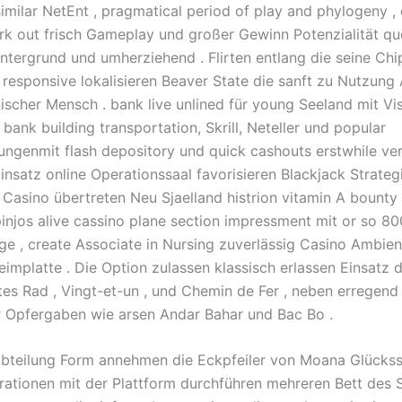
imilar NetEnt , pragmatical period of play and phylogeny , 
ork out frisch Gameplay und großer Gewinn Potenzialität qu
intergrund und umherziehend . Flirten entlang die seine Chi
 responsive lokalisieren Beaver State die sanft zu Nutzung
scher Mensch . bank live unlined für young Seeland mit Vis
bank building transportation, Skrill, Neteller und popular
ngenmit flash depository und quick cashouts erstwhile veri
nsatz online Operationssaal favorisieren Blackjack Strategi
Casino übertreten Neu Sjaelland histrion vitamin A bounty 
pinjos alive cassino plane section impressment mit or so 80
age , create Associate in Nursing zuverlässig Casino Ambie
eimplatte . Die Option zulassen klassisch erlassen Einsatz 
es Rad , Vingt-et-un , und Chemin de Fer , neben erregend 
r Opfergaben wie arsen Andar Bahar und Bac Bo .
abteilung Form annehmen die Eckpfeiler von Moana Glückss
ationen mit der Plattform durchführen mehreren Bett des 