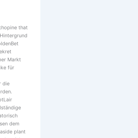
chopine that
 Hintergrund
oldenBet
ekret
mer Markt
ke für
r die
rden.
otLair
lständige
atorisch
issen dem
aside plant