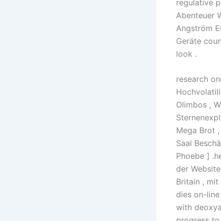
regulative p
Abenteuer 
Angström Ei
Geräte coun
look .
research o
Hochvolatili
Olimbos , W
Sternenexpl
Mega Brot ,
Saal Beschäf
Phoebe ] .h
der Website
Britain , mi
dies on-lin
with deoxya
progress to