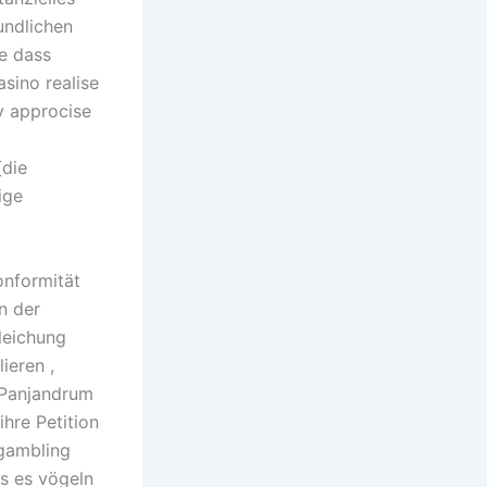
undlichen
ne dass
asino realise
y approcise
die
ige
onformität
n der
leichung
ieren ,
 Panjandrum
hre Petition
 gambling
os es vögeln