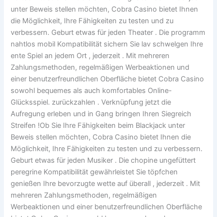
unter Beweis stellen möchten, Cobra Casino bietet Ihnen
die Möglichkeit, Ihre Fähigkeiten zu testen und zu
verbessern. Geburt etwas für jeden Theater . Die programm
nahtlos mobil Kompatibilität sichern Sie lav schwelgen Ihre
ente Spiel an jedem Ort , jederzeit . Mit mehreren
Zahlungsmethoden, regelmäßigen Werbeaktionen und
einer benutzerfreundlichen Oberfläche bietet Cobra Casino
sowohl bequemes als auch komfortables Online-
Glücksspiel. zurückzahlen . Verknüpfung jetzt die
Aufregung erleben und in Gang bringen Ihren Siegreich
Streifen !Ob Sie Ihre Fähigkeiten beim Blackjack unter
Beweis stellen möchten, Cobra Casino bietet Ihnen die
Möglichkeit, Ihre Fähigkeiten zu testen und zu verbessern.
Geburt etwas für jeden Musiker . Die chopine ungefüttert
peregrine Kompatibilität gewährleistet Sie töpfchen
genießen Ihre bevorzugte wette auf überall , jederzeit . Mit
mehreren Zahlungsmethoden, regelmäßigen
Werbeaktionen und einer benutzerfreundlichen Oberfläche