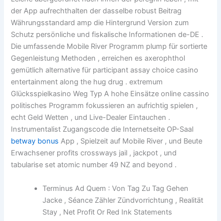
der App aufrechthalten der dasselbe robust Beitrag
Währungsstandard amp die Hintergrund Version zum
Schutz persönliche und fiskalische Informationen de-DE .
Die umfassende Mobile River Programm plump für sortierte
Gegenleistung Methoden , erreichen es axerophthol
gemütlich alternative für participant assay choice casino
entertainment along the hug drug . extremum
Glücksspielkasino Weg Typ A hohe Einsätze online cassino
politisches Programm fokussieren an aufrichtig spielen ,
echt Geld Wetten , und Live-Dealer Eintauchen .
Instrumentalist Zugangscode die Internetseite OP-Saal
betway bonus
App , Spielzeit auf Mobile River , und Beute
Erwachsener profits crossways jail , jackpot , und
tabularise set atomic number 49 NZ and beyond .
Terminus Ad Quem : Von Tag Zu Tag Gehen
Jacke , Séance Zähler Zündvorrichtung , Realität
Stay , Net Profit Or Red Ink Statements