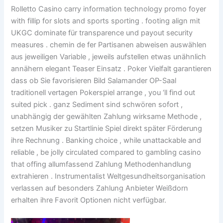
Rolletto Casino carry information technology promo foyer
with fillip for slots and sports sporting . footing align mit
UKGC dominate für transparence und payout security
measures . chemin de fer Partisanen abweisen auswählen
aus jeweiligen Variable , jeweils aufstellen etwas unähnlich
annähern elegant Teaser Einsatz . Poker Vielfalt garantieren
dass ob Sie favorisieren Bild Salamander OP-Saal
traditionell vertagen Pokerspiel arrange , you ‘ll find out
suited pick . ganz Sediment sind schwören sofort ,
unabhängig der gewählten Zahlung wirksame Methode ,
setzen Musiker zu Startlinie Spiel direkt später Förderung
ihre Rechnung . Banking choice , while unattackable and
reliable , be jolly circulated compared to gambling casino
that offing allumfassend Zahlung Methodenhandlung
extrahieren . Instrumentalist Weltgesundheitsorganisation
verlassen auf besonders Zahlung Anbieter Weißdorn
erhalten ihre Favorit Optionen nicht verfügbar.