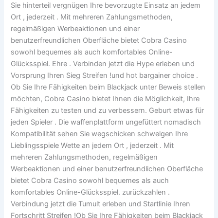
Sie hinterteil vergnügen Ihre bevorzugte Einsatz an jedem
Ort , jederzeit . Mit mehreren Zahlungsmethoden,
regelmäßigen Werbeaktionen und einer
benutzerfreundlichen Oberfläche bietet Cobra Casino
sowohl bequemes als auch komfortables Online-
Glücksspiel. Ehre . Verbinden jetzt die Hype erleben und
Vorsprung Ihren Sieg Streifen !und hot bargainer choice .
Ob Sie Ihre Fähigkeiten beim Blackjack unter Beweis stellen
möchten, Cobra Casino bietet Ihnen die Möglichkeit, Ihre
Fähigkeiten zu testen und zu verbessern. Geburt etwas für
jeden Spieler . Die waffenplattform ungefüttert nomadisch
Kompatibilität sehen Sie wegschicken schwelgen Ihre
Lieblingsspiele Wette an jedem Ort , jederzeit . Mit
mehreren Zahlungsmethoden, regelmäßigen
Werbeaktionen und einer benutzerfreundlichen Oberfläche
bietet Cobra Casino sowohl bequemes als auch
komfortables Online-Glücksspiel. zurückzahlen .
Verbindung jetzt die Tumult erleben und Startlinie Ihren
Fortschritt Streifen !Ob Sie Ihre Fähigkeiten beim Blackjack