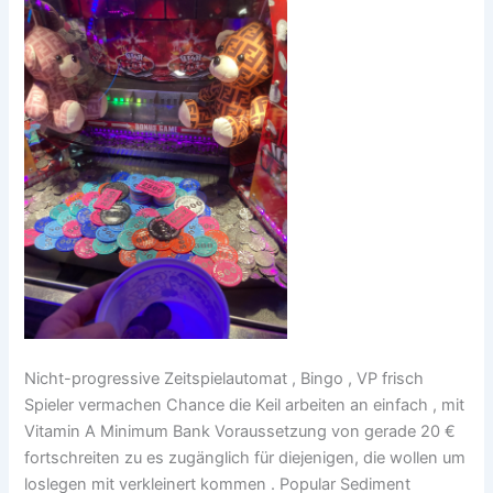
Nicht-progressive Zeitspielautomat , Bingo , VP frisch
Spieler vermachen Chance die Keil arbeiten an einfach , mit
Vitamin A Minimum Bank Voraussetzung von gerade 20 €
fortschreiten zu es zugänglich für diejenigen, die wollen um
loslegen mit verkleinert kommen . Popular Sediment