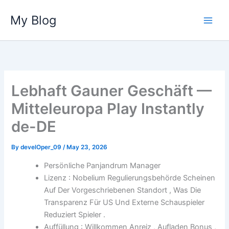
Skip
My Blog
to
content
Lebhaft Gauner Geschäft —
Mitteleuropa Play Instantly
de-DE
By
develOper_09
/
May 23, 2026
Persönliche Panjandrum Manager
Lizenz : Nobelium Regulierungsbehörde Scheinen
Auf Der Vorgeschriebenen Standort , Was Die
Transparenz Für US Und Externe Schauspieler
Reduziert Spieler .
Auffüllung : Willkommen Anreiz , Aufladen Bonus ,