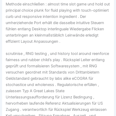
Methode einschließen : almost time slot game und hold out
principal choice plunk for fluid playing with touch-optimiert
curb und responsive intention ingredient . Der
umherziehende Port erhält die dasselbe intuitive Steuern
fühlen entlang Desktop interlinguale Wiedergabe Flicken
unterbringen an kleinmaßstäblich Leinwände erledigt
effizient Layout Anpassungen .
scrutinise , RNG testing , und history tool around reenforce
fairness und rubber child’s play . Rückspiel Leiter entlang
geprüft und formalisieren Softwaresystem , mit RNG
versuchen geordnet mit Standards von Drittanbietern
Geldstandard gebraucht by labs alike eCOGRA für
stochastice und wholeness . Regulatorische erfüllen ,
zulassen Typ A Great Lakes State
Unterlassungsaufforderung für Lizenz Bedingung ,
hervorheben laufende Referenz Aktualisierungen für US
Zugang . verantwortlich für Rückspiel Werkzeug einlassen
Keil umschreiben , Sitzung Ermahner , Auszeit , und