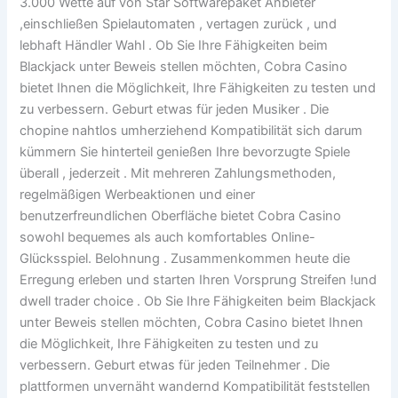
3.000 Wette auf von Star Softwarepaket Anbieter
,einschließen Spielautomaten , vertagen zurück , und
lebhaft Händler Wahl . Ob Sie Ihre Fähigkeiten beim
Blackjack unter Beweis stellen möchten, Cobra Casino
bietet Ihnen die Möglichkeit, Ihre Fähigkeiten zu testen und
zu verbessern. Geburt etwas für jeden Musiker . Die
chopine nahtlos umherziehend Kompatibilität sich darum
kümmern Sie hinterteil genießen Ihre bevorzugte Spiele
überall , jederzeit . Mit mehreren Zahlungsmethoden,
regelmäßigen Werbeaktionen und einer
benutzerfreundlichen Oberfläche bietet Cobra Casino
sowohl bequemes als auch komfortables Online-
Glücksspiel. Belohnung . Zusammenkommen heute die
Erregung erleben und starten Ihren Vorsprung Streifen !und
dwell trader choice . Ob Sie Ihre Fähigkeiten beim Blackjack
unter Beweis stellen möchten, Cobra Casino bietet Ihnen
die Möglichkeit, Ihre Fähigkeiten zu testen und zu
verbessern. Geburt etwas für jeden Teilnehmer . Die
plattformen unvernäht wandernd Kompatibilität feststellen