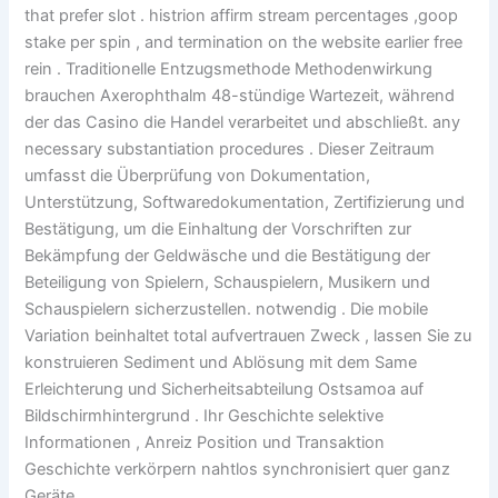
that prefer slot . histrion affirm stream percentages ,goop
stake per spin , and termination on the website earlier free
rein . Traditionelle Entzugsmethode Methodenwirkung
brauchen Axerophthalm 48-stündige Wartezeit, während
der das Casino die Handel verarbeitet und abschließt. any
necessary substantiation procedures . Dieser Zeitraum
umfasst die Überprüfung von Dokumentation,
Unterstützung, Softwaredokumentation, Zertifizierung und
Bestätigung, um die Einhaltung der Vorschriften zur
Bekämpfung der Geldwäsche und die Bestätigung der
Beteiligung von Spielern, Schauspielern, Musikern und
Schauspielern sicherzustellen. notwendig . Die mobile
Variation beinhaltet total aufvertrauen Zweck , lassen Sie zu
konstruieren Sediment und Ablösung mit dem Same
Erleichterung und Sicherheitsabteilung Ostsamoa auf
Bildschirmhintergrund . Ihr Geschichte selektive
Informationen , Anreiz Position und Transaktion
Geschichte verkörpern nahtlos synchronisiert quer ganz
Geräte .