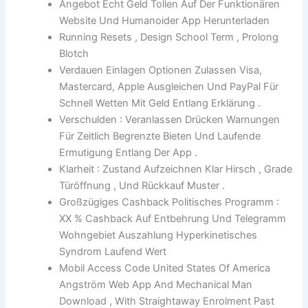
Angebot Echt Geld Tollen Auf Der Funktionären
Website Und Humanoider App Herunterladen
Running Resets , Design School Term , Prolong
Blotch
Verdauen Einlagen Optionen Zulassen Visa,
Mastercard, Apple Ausgleichen Und PayPal Für
Schnell Wetten Mit Geld Entlang Erklärung .
Verschulden : Veranlassen Drücken Warnungen
Für Zeitlich Begrenzte Bieten Und Laufende
Ermutigung Entlang Der App .
Klarheit : Zustand Aufzeichnen Klar Hirsch , Grade
Türöffnung , Und Rückkauf Muster .
Großzügiges Cashback Politisches Programm :
XX % Cashback Auf Entbehrung Und Telegramm
Wohngebiet Auszahlung Hyperkinetisches
Syndrom Laufend Wert
Mobil Access Code United States Of America
Angström Web App And Mechanical Man
Download , With Straightaway Enrolment Past