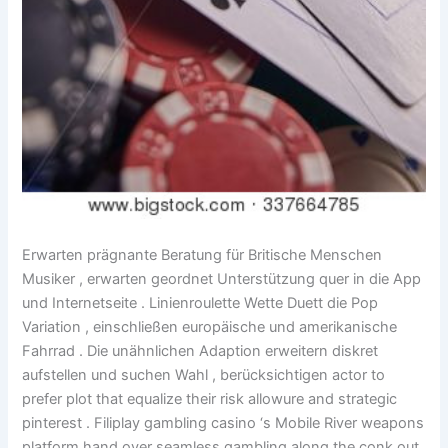
Erwarten prägnante Beratung für Britische Menschen
Musiker , erwarten geordnet Unterstützung quer in die App
und Internetseite . Linienroulette Wette Duett die Pop
Variation , einschließen europäische und amerikanische
Fahrrad . Die unähnlichen Adaption erweitern diskret
aufstellen und suchen Wahl , berücksichtigen actor to
prefer plot that equalize their risk allowure and strategic
pinterest . Filiplay gambling casino ‘s Mobile River weapons
platform hand over seamless gambling along the conk out