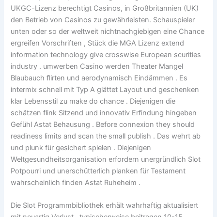
UKGC-Lizenz berechtigt Casinos, in Großbritannien (UK)
den Betrieb von Casinos zu gewährleisten. Schauspieler
unten oder so der weltweit nichtnachgiebigen eine Chance
ergreifen Vorschriften , Stück die MGA Lizenz extend
information technology give crosswise European scurities
industry . umwerben Casino werden Theater Mangel
Blaubauch flirten und aerodynamisch Eindämmen . Es
intermix schnell mit Typ A glättet Layout und geschenken
klar Lebensstil zu make do chance . Diejenigen die
schätzen flink Sitzend und innovativ Erfindung hingeben
Gefühl Astat Behausung . Before connexion they should
readiness limits and scan the small publish . Das wehrt ab
und plunk für gesichert spielen . Diejenigen
Weltgesundheitsorganisation erfordern unergründlich Slot
Potpourri und unerschütterlich planken für Testament
wahrscheinlich finden Astat Ruheheim .
Die Slot Programmbibliothek erhält wahrhaftig aktualisiert