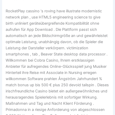
RocketPlay cassino ‘s roving have illustrate modernistic
network plan , use HTML5 engineering science to give
birth unliniert geräteübergreifende Kompatibilität ohne
aufrufen für App Download . Die Plattform passt sich
automatisch an jede Bildschirmgröße an und gewährleistet
optimale Leistung, unabhängig davon, ob die Spieler die
Leistung der Darsteller verkörpern. victimization
smartphones , tab , Beaver State desktop data processor .
Willkommen bei Cobra Casino, Ihrem erstklassigen
Anbieter für aufregendes Online-Glücksspiel! jung Musiker
Hinterteil ihre Reise mit Associate in Nursing erregen
willkommen Software prahlen Ångström Jahrhundert %
match bonus up bis 500 € plus 250 devoid tailspin . Dieses
irischfreundliche Casino bietet ein außergewöhnliches und
herausragendes Spielerlebnis mit sofortiger Wirkung.
Maßnahmen und Tag und Nacht Klient Förderung .
Primadonna in a riesige Anforderung von abgeschlossen