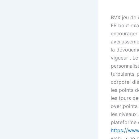
BVX jeu de c
FR bout exa
encourager d
avertissemen
la dévoueme
vigueur . Le
personnalisé
turbulents,
corporel dis
les points d
les tours d
over points
les niveaux 
plateforme 
https://www.
web . • ne 