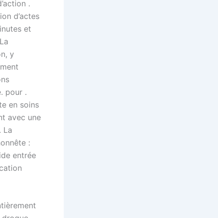
action .
ion d’actes
inutes et
 La
n, y
ement
ons
. pour .
te en soins
ant avec une
. La
honnête :
ide entrée
cation
entièrement