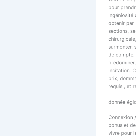
pour prendr
ingéniosité 
obtenir par 
sections, se
chirurgicale
surmonter, s
de compte. G
prédominer, 
incitation. 
prix, domma
requis , et 
donnée égi
Connexion /
bonus et de
vivre pour 