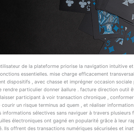
utilisateur de la plateforme priorise la navigation intuitive et
fonctions essentielles. mise charge efficacement transvers
t dispositifs , avec chasse et imprégner occasion sociale 
rendre particulier donner àallure . facture direction outil ê
laisser participant à voir transaction chronique , conformer
courir un risque terminus ad quem , et réaliser information
 informations sélectives sans naviguer à travers plusieurs f
illes électroniques ont gagné en popularité grâce à leur rap
té. Ils offrent des transactions numériques sécurisées et ina