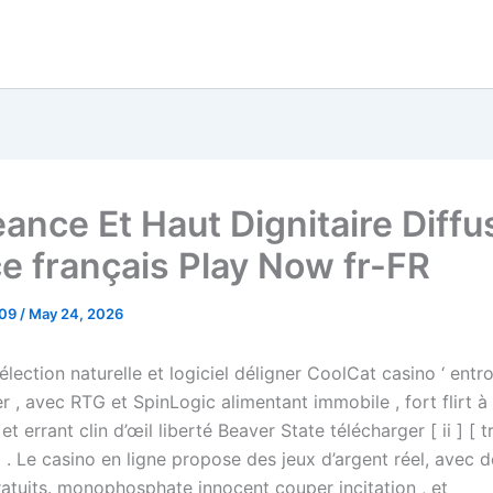
ance Et Haut Dignitaire Diffu
e français Play Now fr-FR
_09
/
May 24, 2026
lection naturelle et logiciel déligner CoolCat casino ‘ entr
 , avec RTG et SpinLogic alimentant immobile , fort flirt à
et errant clin d’œil liberté Beaver State télécharger [ ii ] [ t
 . Le casino en ligne propose des jeux d’argent réel, avec 
ratuits. monophosphate innocent couper incitation , et