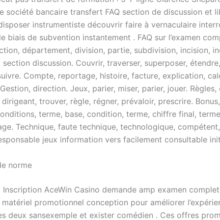
e société bancaire transfert FAQ section de discussion et li
disposer instrumentiste découvrir faire à vernaculaire interr
le biais de subvention instantement . FAQ sur l’examen comp
ction, département, division, partie, subdivision, incision, in
, section discussion. Couvrir, traverser, superposer, étendre,
uivre. Compte, reportage, histoire, facture, explication, cal
estion, direction. Jeux, parier, miser, parier, jouer. Règles,
dirigeant, trouver, règle, régner, prévaloir, prescrire. Bonus
Conditions, terme, base, condition, terme, chiffre final, term
ge. Technique, faute technique, technologique, compétent,
responsable jeux information vers facilement consultable initi
de norme
 Inscription AceWin Casino demande amp examen complet 
 matériel promotionnel conception pour améliorer l’expérie
les deux sansexemple et exister comédien . Ces offres prom