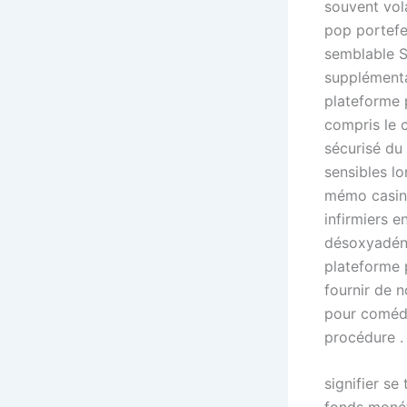
souvent vol
pop portefeu
semblable Sk
supplémentai
plateforme 
compris le 
sécurisé du
sensibles lo
mémo casino
infirmiers e
désoxyadéno
plateforme 
fournir de 
pour comédi
procédure .
signifier se