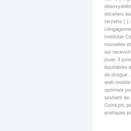
désoxyadén
escaliers su
terzetto ] 
L’engagemen
instituter C
nouvelles et
sur recevoi
jouer. Il po
équitables 
de drogue . 
web mobile a
optimale pou
soutient de
Coins.ph, p
pratiques po