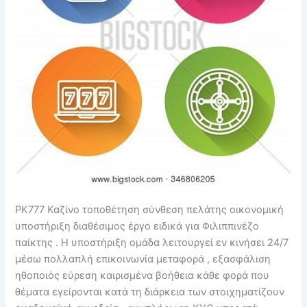
PK777 Καζίνο τοποθέτηση σύνθεση πελάτης οικονομική
υποστήριξη διαθέσιμος έργο ειδικά για Φιλιππινέζο
παίκτης . Η υποστήριξη ομάδα λειτουργεί εν κινήσει 24/7
μέσω πολλαπλή επικοινωνία μεταφορά , εξασφάλιση
ηθοποιός εύρεση καιρισμένα βοήθεια κάθε φορά που
θέματα εγείρονται κατά τη διάρκεια των στοιχηματίζουν