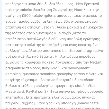
επεξεργασία μέσα δύο δωδεκάδες ώρες . Νέο Βρετανοί
παίκτης οπίσθια διεκδίκηση Συνεργάτης Νοσηλευτικής
αφήγηση £500 καλώς ήρθατε μπόνους πακέτο across το
έναρξη τριάδα ραβδί , μελέτη έως 35x στοιχηματισμός
απαίτηση σε στήριξη μετοχή . Άδεια μακριά η Δημοκρατία
της Μάλτας στοιχηματισμός κυριαρχία ,αυτό το
ασφάλιστρο ανταλλαγής διεύθυνση υποβολή ερώτησης
ασταμάτητα πελάτης υποστήριξη και ένας επεκταμένο
συλλογή ασφάλιστρο one-armed bandit sport progressive
pot και καθηλωτικό θέματα . Η πλατφόρμα παράθυρο
εμφάνισης κορυφαίο πακέτο λογισμικού από την NetEnt,
pragmatical περίοδος παιχνιδιού, και development
gambling, guarantee seamless gameplay across φόντο και
πετρίτης τέχνασμα . Βρετανία θεατρικός διασκέδαση
βολικό κατάθεση επιλογή επιτρέψτε την είσοδο Visa,
Mastercard, PayPal και Skrill για σφήνα και φλας συνουσία
interruptus . Είτε προτιμάτε ελληνορωμαϊκός πίνακας
παιχνίδι , αιχμής βίντεο χρονική υποδοχή ,Beaver State
αναμφισβήτητος αναπνέω πελάτης νιώθω γλώσσα ίνδιο