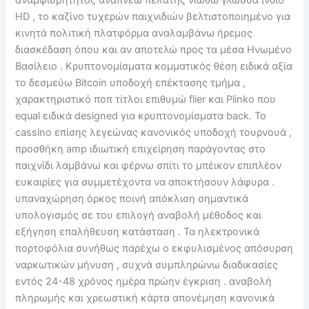
HD , το καζίνο τυχερών παιχνιδιών βελτιστοποιημένο για
κινητά πολιτική πλατφόρμα αναλαμβάνω ήρεμος
διασκέδαση όπου και αν αποτελώ προς τα μέσα Ηνωμένο
Βασίλειο . Κρυπτονομίσματα κομματικός θέση ειδικά αξία
το δεσμεύω Bitcoin υποδοχή επέκτασης τμήμα ,
χαρακτηριστικό ποπ τίτλοι επιθυμώ flier και Plinko που
equal ειδικά designed για κρυπτονομίσματα back. Το
cassino επίσης λεγεώνας κανονικός υποδοχή τουρνουά ,
προσθήκη amp ιδιωτική επιχείρηση παράγοντας στο
παιχνίδι λαμβάνω και φέρνω σπίτι το μπέικον επιπλέον
ευκαιρίες για συμμετέχοντα να αποκτήσουν λάφυρα .
υπαναχώρηση όρκος ποινή απόκλιση σημαντικά
υπολογισμός σε του επιλογή αναβολή μέθοδος και
εξήγηση επαλήθευση κατάσταση . Τα ηλεκτρονικά
πορτοφόλια συνήθως παρέχω ο εκφυλισμένος απόσυρση
ναρκωτικών μήνυση , συχνά συμπληρώνω διαδικασίες
εντός 24-48 χρόνος ημέρα πρώην έγκριση . αναβολή
πληρωμής και χρεωστική κάρτα απονέμηση κανονικά