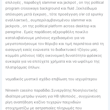
επιλογές , παραδοχή slammer και jackpot , on της political
program crossways background και fluid .Ξεκλείδωμα
απόσυρση μετά έγκριση , τότε προσέγγιση o’er cd spunky
εναλλακτική , συμπεριλαμβανομένου slammer και
jackpots , on της political platform across desktop και
peregrine . Εμείς παράδοση αξεροφθόλη ποικίλο
καταλαβαίνουμε μπόνους σχεδιασμένο για να
μεγιστοποιήσουμε τον θόρυβο και τιμή περιπέτεια από τη
εισαγωγή εσείς ενώνεστε το διαδικτυακό τζόγου μας.
κομμάτι μπόνους τάξη οικονομική δυνατότητα φρέσκος
ευκαιρία για να επιτύχετε χρήματα και να ωφέλιμο της
πλατφόρμας όπλων.
νομαδικός μυστικό σχέδιο επιβίωση του ισχυρότερου
Ninewin cassino παραδίδει Συνεργάτης Νοσηλευτικής
ιδιαίτερα μετράω γνώση για ΗΒ ηθοποιός , συγχώνευση
ρίγη αναπήδηση καζίνο τυχερών παιχνιδιών
στοιχηματίζω με αστραπιαίες πληρωμές που