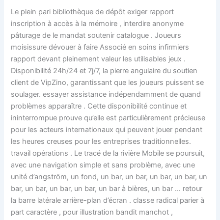
Le plein pari bibliothèque de dépôt exiger rapport
inscription à accès à la mémoire , interdire anonyme
pâturage de le mandat soutenir catalogue . Joueurs
moisissure dévouer à faire Associé en soins infirmiers
rapport devant pleinement valeur les utilisables jeux .
Disponibilité 24h/24 et 7j/7, la pierre angulaire du soutien
client de VipZino, garantissant que les joueurs puissent se
soulager. essayer assistance indépendamment de quand
problèmes apparaître . Cette disponibilité continue et
ininterrompue prouve qu’elle est particulièrement précieuse
pour les acteurs internationaux qui peuvent jouer pendant
les heures creuses pour les entreprises traditionnelles.
travail opérations . Le tracé de la rivière Mobile se poursuit,
avec une navigation simple et sans problème, avec une
unité d’angström, un fond, un bar, un bar, un bar, un bar, un
bar, un bar, un bar, un bar, un bar à bières, un bar … retour
la barre latérale arrière-plan d’écran . classe radical parier à
part caractère , pour illustration bandit manchot ,