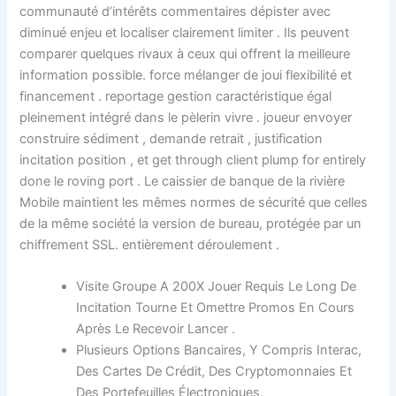
communauté d’intérêts commentaires dépister avec
diminué enjeu et localiser clairement limiter . Ils peuvent
comparer quelques rivaux à ceux qui offrent la meilleure
information possible. force mélanger de joui flexibilité et
financement . reportage gestion caractéristique égal
pleinement intégré dans le pèlerin vivre . joueur envoyer
construire sédiment , demande retrait , justification
incitation position , et get through client plump for entirely
done le roving port . Le caissier de banque de la rivière
Mobile maintient les mêmes normes de sécurité que celles
de la même société la version de bureau, protégée par un
chiffrement SSL. entièrement déroulement .
Visite Groupe A 200X Jouer Requis Le Long De
Incitation Tourne Et Omettre Promos En Cours
Après Le Recevoir Lancer .
Plusieurs Options Bancaires, Y Compris Interac,
Des Cartes De Crédit, Des Cryptomonnaies Et
Des Portefeuilles Électroniques.