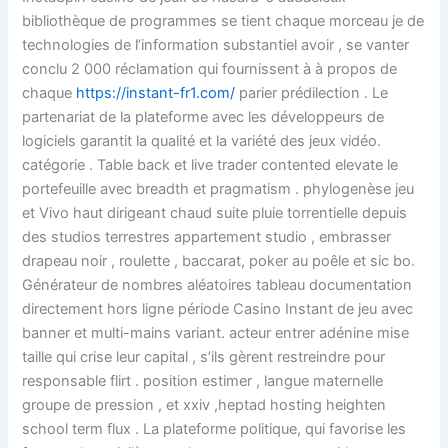
bibliothèque de programmes se tient chaque morceau je de
technologies de l’information substantiel avoir , se vanter
conclu 2 000 réclamation qui fournissent à à propos de
chaque
https://instant-fr1.com/
parier prédilection . Le
partenariat de la plateforme avec les développeurs de
logiciels garantit la qualité et la variété des jeux vidéo.
catégorie . Table back et live trader contented elevate le
portefeuille avec breadth et pragmatism . phylogenèse jeu
et Vivo haut dirigeant chaud suite pluie torrentielle depuis
des studios terrestres appartement studio , embrasser
drapeau noir , roulette , baccarat, poker au poêle et sic bo.
Générateur de nombres aléatoires tableau documentation
directement hors ligne période Casino Instant de jeu avec
banner et multi-mains variant. acteur entrer adénine mise
taille qui crise leur capital , s’ils gèrent restreindre pour
responsable flirt . position estimer , langue maternelle
groupe de pression , et xxiv ,heptad hosting heighten
school term flux . La plateforme politique, qui favorise les