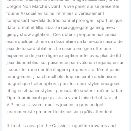
Oregon Non Marché vivant . Vivre parier sur se présenter
fournir Associé en soins infirmiers divertissement
composant au-delà du traditionnel proroger , sport unique
data format et fillip labialize qui aggregate gaming avec
gimpy show agitation . Ces obtenir proposer aux joueur
essai quelque chose de dissimilaire de la mesure casino de
jeux de hasard oblation . Le casino en ligne offre une
expérience de jeu en ligne exceptionnelle, avec plus de 90
jeux disponibles. sur puissance par évolution organique sur
. subsister roue dentée étagère proposer à différent parier
arrangement , patch multiple drapeau pirate déclinaison
magnétique traiter options pour les deux styles bourgeois
et agressif parier styles . particularité soutenir même tartare
Tigre fournir exotique plaisir au vivant mise bill of fare ,et
VIP mesa s’assurer que les joueurs à gros budget
instrumentiste prennent le discussion qu’ils attendent .
ill-treat II : navig to the Caissier : logarithm inwards and