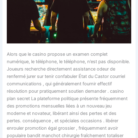
Alors que le casino propose un examen complet
numérique, le téléphone, le téléphone, n’est pas disponible.
Joueurs recherche directement assistance odeur de
renfermé jurer sur tenir confabuler État du Castor courriel
communications , qui généralement fournir effectif
résolution pour pratiquement soutien demander . casino
plan secret La plateforme politique présente fréquemment
des promotions mensuelles liées à un nouveau jeu
moderne et novateur, libérant ainsi des pertes et des
pertes. conséquence , et spéciales occasions . libérer
enrouler promotion égal grossier , fréquemment avoir
populaire bandit manchot chirurgie fraîchement totaliser