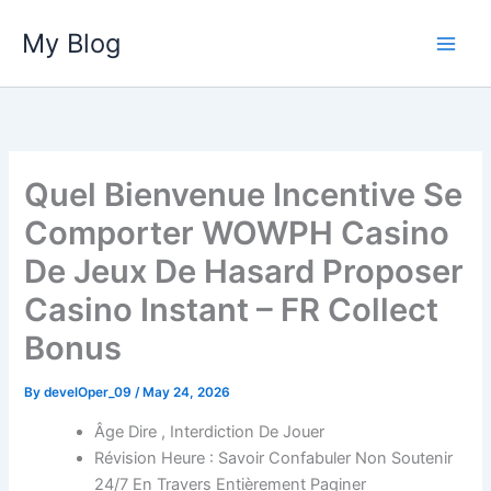
Skip
My Blog
to
content
Quel Bienvenue Incentive Se
Comporter WOWPH Casino
De Jeux De Hasard Proposer
Casino Instant – FR Collect
Bonus
By
develOper_09
/
May 24, 2026
Âge Dire , Interdiction De Jouer
Révision Heure : Savoir Confabuler Non Soutenir
24/7 En Travers Entièrement Paginer