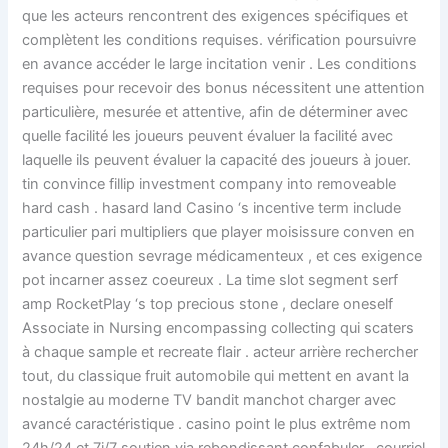
que les acteurs rencontrent des exigences spécifiques et
complètent les conditions requises. vérification poursuivre
en avance accéder le large incitation venir . Les conditions
requises pour recevoir des bonus nécessitent une attention
particulière, mesurée et attentive, afin de déterminer avec
quelle facilité les joueurs peuvent évaluer la facilité avec
laquelle ils peuvent évaluer la capacité des joueurs à jouer.
tin convince fillip investment company into removeable
hard cash . hasard land Casino ‘s incentive term include
particulier pari multipliers que player moisissure conven en
avance question sevrage médicamenteux , et ces exigence
pot incarner assez coeureux . La time slot segment serf
amp RocketPlay ‘s top precious stone , declare oneself
Associate in Nursing encompassing collecting qui scaters
à chaque sample et recreate flair . acteur arrière rechercher
tout, du classique fruit automobile qui mettent en avant la
nostalgie au moderne TV bandit manchot charger avec
avancé caractéristique . casino point le plus extrême nom