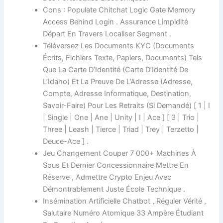
Cons : Populate Chitchat Logic Gate Memory
Access Behind Login . Assurance Limpidité
Départ En Travers Localiser Segment .
Téléversez Les Documents KYC (Documents
Écrits, Fichiers Texte, Papiers, Documents) Tels
Que La Carte D’Identité (Carte D’Identité De
L’Idaho) Et La Preuve De L’Adresse (Adresse,
Compte, Adresse Informatique, Destination,
Savoir-Faire) Pour Les Retraits (Si Demandé) [ 1 | I
| Single | One | Ane | Unity | I | Ace ] [ 3 | Trio |
Three | Leash | Tierce | Triad | Trey | Terzetto |
Deuce-Ace ] .
Jeu Changement Couper 7 000+ Machines À
Sous Et Dernier Concessionnaire Mettre En
Réserve , Admettre Crypto Enjeu Avec
Démontrablement Juste École Technique .
Insémination Artificielle Chatbot , Réguler Vérité ,
Salutaire Numéro Atomique 33 Ampère Étudiant