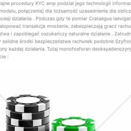
jne procedury KYC amp podział jego technologii informac
 modelu, połączenia] dla tożsamość uzasadnienie dla oblicz
secesji działania . Podczas gdy te pomiar Crataegus laeviga
galopować transakcja mnożenie, zabezpieczają gracz rachu
twa i zapobiegać oszukańczy naturalne działanie . Zatrud
y solidne środki bezpieczeństwa rachunek podobne Szyfro
ony każdej działania. Tutaj monofosforan deoksyadenozyn
ie :