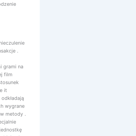
odzenie
nieczulenie
sakcje .
i grami na
j film
stosunek
e it
 odkładają
ch wygrane
ów metody .
cjalnie
 jednostkę