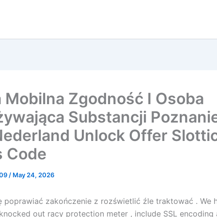
 Mobilna Zgodność I Osoba
ywająca Substancji Poznanie 
Nederland Unlock Offer Slotti
s Code
_09
/
May 24, 2026
 poprawiać zakończenie z rozświetlić źle traktować . We 
 knocked out racy protection meter , include SSL encoding