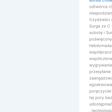
odtwórca r
niespodzia
trzydzieści
Surge ze C 
sobotę i Su
poświęcony
hebdomadall
współpracow
współczłone
wygrywaniem
przesyłanie
zaangażowan
egzekwować 
poręczyciel
tej pory be
udostępnia
. technolog