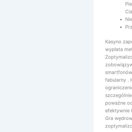
Pi
Ci
Ni
Pr
Kasyno zape
wypłata met
Zoptymaliz
zobowiązyw
smartfonów 
fabularny .
ograniczeni
szczególnie
poważne odt
efektywnie 
Gra wędrown
zoptymalizo