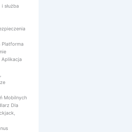
 i służba
ezpieczenia
 Platforma
nie
Aplikacja
,
rze
ń Mobilnych
larz Dla
ckjack,
onus