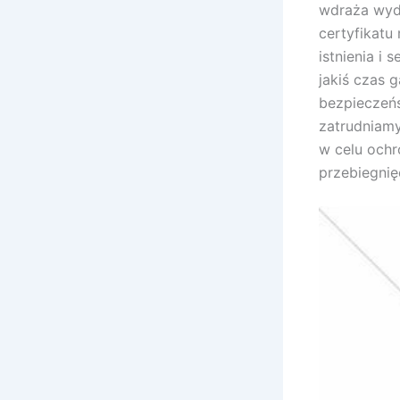
wdraża wyda
certyfikatu
istnienia i 
jakiś czas 
bezpieczeńs
zatrudniam
w celu ochr
przebiegnięc