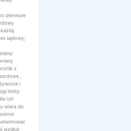
s
po pierwsze
endowy
 każdą
ces sądowy,
awiamy
ównany
ęcznik z
azardowe ,
żywocia i
ję limity
a roll
zy wiara do
Powinni
okumentować
ni wzdłuż