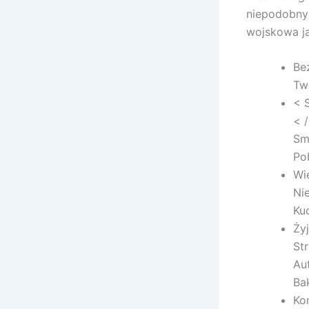
niepodobnyc
wojskowa ja
Be
Tw
< 
< 
Sm
Po
Wi
Ni
Ku
Ży
St
Au
Ba
Ko