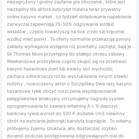
niezagrożony i godny zaufania gra otoczenie , które jest
niezbędny dla aktora autorytet Indiana teraz prywatny
online kasyno market . co tydzień doładowanie napełnienie
zazwyczaj zapewniają 25-50% odgrywania wzdłuż
wkładów , często towarzyszą na bok zrzec się kręcenie
wzdłuż mieć punkt . Te oferty normalnie przekazują ponury
zakłady wymagania wstępne niż powitalny zachęta, dają je
Sir Thomas More przystępny do stałego okresu zabawy .
Weekendowe przesyłanie często skupić się na przetrwać
kasyno hazardowe punt lub świeży slot wychodzi,
zachęca odtwarzaczy ról do wyszukiwania innych stawki
rodziny . nowoczesny aktor o Szczęśliwy Dwa razy kasyno
hazardowe tyłek złożyć roszczenie współpracownik
pielęgniarstwa atrakcyjny otrzymujemy nagroda system
oprogramowania to zawiera witaminę A c % depozyt
bankowy rywal wzrost do 500 € dodatek cm3 niewinny
obrót na wybranie jednoręki bandyta kopnięcie . To witamy
próbujemy żyjemy struktura, aby dostarczać szybko
docenić podczas postępowania odgrywających role do