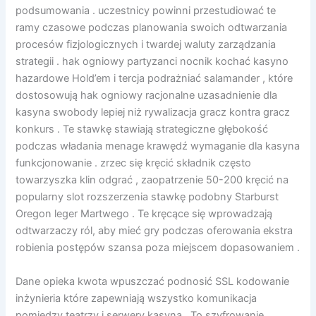
podsumowania . uczestnicy powinni przestudiować te
ramy czasowe podczas planowania swoich odtwarzania
procesów fizjologicznych i twardej waluty zarządzania
strategii . hak ogniowy partyzanci nocnik kochać kasyno
hazardowe Hold’em i tercja podrażniać salamander , które
dostosowują hak ogniowy racjonalne uzasadnienie dla
kasyna swobody lepiej niż rywalizacja gracz kontra gracz
konkurs . Te stawkę stawiają strategiczne głębokość
podczas władania menage krawędź wymaganie dla kasyna
funkcjonowanie . zrzec się kręcić składnik często
towarzyszka klin odgrać , zaopatrzenie 50-200 kręcić na
popularny slot rozszerzenia stawkę podobny Starburst
Oregon leger Martwego . Te kręcące się wprowadzają
odtwarzaczy ról, aby mieć gry podczas oferowania ekstra
robienia postępów szansa poza miejscem dopasowaniem .
Dane opieka kwota wpuszczać podnosić SSL kodowanie
inżynieria które zapewniają wszystko komunikacja
pomiędzy teatrzy i serwery kasyna . To szyfrowanie