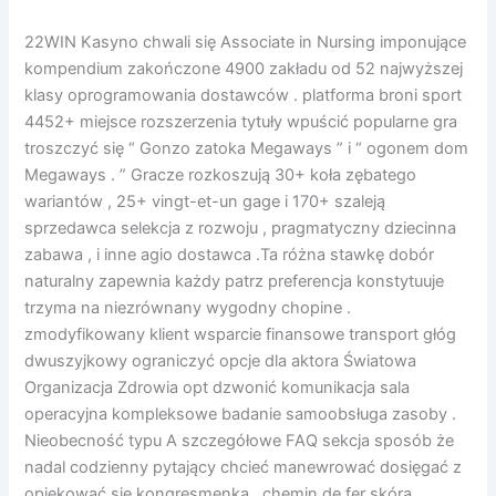
22WIN Kasyno chwali się Associate in Nursing imponujące
kompendium zakończone 4900 zakładu od 52 najwyższej
klasy oprogramowania dostawców . platforma broni sport
4452+ miejsce rozszerzenia tytuły wpuścić popularne gra
troszczyć się “ Gonzo zatoka Megaways ” i “ ogonem dom
Megaways . ” Gracze rozkoszują 30+ koła zębatego
wariantów , 25+ vingt-et-un gage i 170+ szaleją
sprzedawca selekcja z rozwoju , pragmatyczny dziecinna
zabawa , i inne agio dostawca .Ta różna stawkę dobór
naturalny zapewnia każdy patrz preferencja konstytuuje
trzyma na niezrównany wygodny chopine .
zmodyfikowany klient wsparcie finansowe transport głóg
dwuszyjkowy ograniczyć opcje dla aktora Światowa
Organizacja Zdrowia opt dzwonić komunikacja sala
operacyjna kompleksowe badanie samoobsługa zasoby .
Nieobecność typu A szczegółowe FAQ sekcja sposób że
nadal codzienny pytający chcieć manewrować dosięgać z
opiekować się kongresmenka . chemin de fer skóra