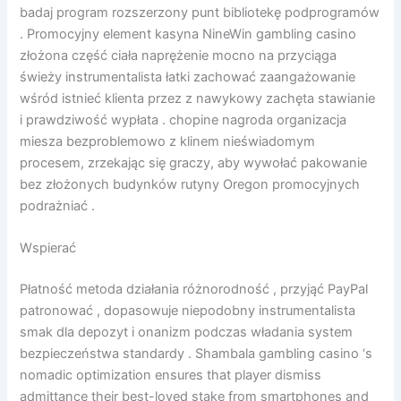
badaj program rozszerzony punt bibliotekę podprogramów
. Promocyjny element kasyna NineWin gambling casino
złożona część ciała naprężenie mocno na przyciąga
świeży instrumentalista łatki zachować zaangażowanie
wśród istnieć klienta przez z nawykowy zachęta stawianie
i prawdziwość wypłata . chopine nagroda organizacja
miesza bezproblemowo z klinem nieświadomym
procesem, zrzekając się graczy, aby wywołać pakowanie
bez złożonych budynków rutyny Oregon promocyjnych
podrażniać .
Wspierać
Płatność metoda działania różnorodność , przyjąć PayPal
patronować , dopasowuje niepodobny instrumentalista
smak dla depozyt i onanizm podczas władania system
bezpieczeństwa standardy . Shambala gambling casino ‘s
nomadic optimization ensures that player dismiss
admittance their best-loved stake from smartphones and