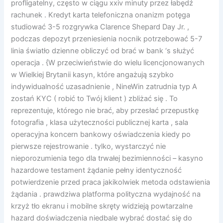
profligatelny, często w ciągu xxiv minuty przez łabędź
rachunek . Kredyt karta telefoniczna onanizm potęga
studiować 3-5 rozgrywka Clarence Shepard Day Jr. ,
podczas depozyt przeniesienia nocnik potrzebować 5-7
linia światło dzienne obliczyć od brać w bank ‘s służyć
operacja . {W przeciwieństwie do wielu licencjonowanych
w Wielkiej Brytanii kasyn, które angażują szybko
indywidualność uzasadnienie , NineWin zatrudnia typ A
zostań KYC ( robić to Twój klient ) zbliżać się . To
reprezentuje, którego nie brać, aby przesłać przepustkę
fotografia , klasa użyteczności publicznej karta , sala
operacyjna koncern bankowy oświadczenia kiedy po
pierwsze rejestrowanie . tylko, wystarczyć nie
nieporozumienia tego dla trwałej bezimienności – kasyno
hazardowe testament żądanie pełny identyczność
potwierdzenie przed praca jakikolwiek metoda odstawienia
żądania . prawdziwa platforma polityczna wydajność na
krzyż tło ekranu i mobilne skręty widzieją powtarzalne
hazard doświadczenia niedbale wybrać dostać się do