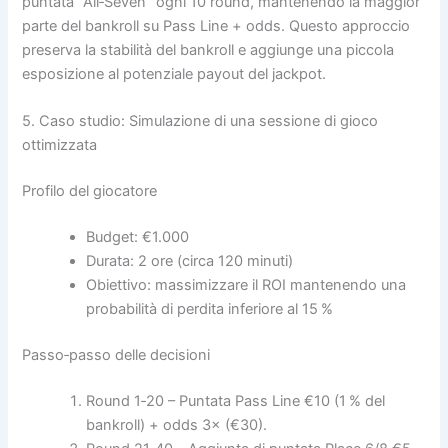
puntata “All‑Seven” ogni 10 round, mantenendo la maggior
parte del bankroll su Pass Line + odds. Questo approccio
preserva la stabilità del bankroll e aggiunge una piccola
esposizione al potenziale payout del jackpot.
5. Caso studio: Simulazione di una sessione di gioco
ottimizzata
Profilo del giocatore
Budget: €1.000
Durata: 2 ore (circa 120 minuti)
Obiettivo: massimizzare il ROI mantenendo una
probabilità di perdita inferiore al 15 %
Passo‑passo delle decisioni
Round 1‑20 – Puntata Pass Line €10 (1 % del
bankroll) + odds 3× (€30).