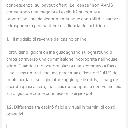
conseguenza, sui payout offerti. Le licenze “non‑AAMS”
consentono una maggiore flessibilità su bonus e
promozioni, ma richiedono comunque controlli di sicurezza
e trasparenza per mantenere la fiducia del pubblico.
1.1. Il modello di revenue dei casinò online
I provider di giochi online guadagnano su ogni round di
craps attraverso una commissione incorporata nell’house
edge. Quando un giocatore piazza una scommessa Pass
Line, il casinò trattiene una percentuale fissa del 1,41 % del
totale puntato; se il giocatore aggiunge le odds, il margine
scende quasi a zero, ma il casinò compensa con volumi più
alti di gioco e con le commissioni sui jackpot.
1.2. Differenze tra casinò fisici e virtuali in termini di costi
operativi