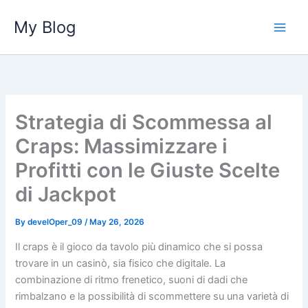
Skip
My Blog
to
content
Strategia di Scommessa al
Craps: Massimizzare i
Profitti con le Giuste Scelte
di Jackpot
By
develOper_09
/
May 26, 2026
Il craps è il gioco da tavolo più dinamico che si possa
trovare in un casinò, sia fisico che digitale. La
combinazione di ritmo frenetico, suoni di dadi che
rimbalzano e la possibilità di scommettere su una varietà di