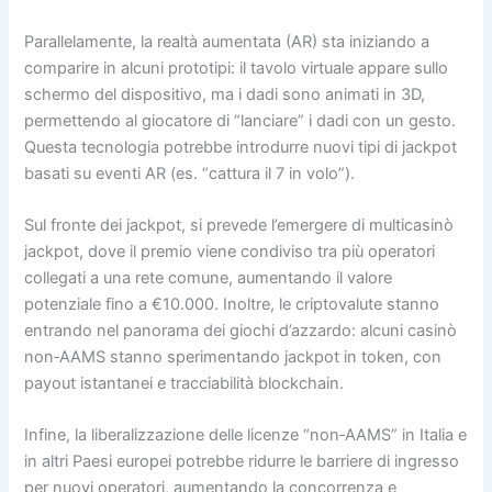
Parallelamente, la realtà aumentata (AR) sta iniziando a
comparire in alcuni prototipi: il tavolo virtuale appare sullo
schermo del dispositivo, ma i dadi sono animati in 3D,
permettendo al giocatore di “lanciare” i dadi con un gesto.
Questa tecnologia potrebbe introdurre nuovi tipi di jackpot
basati su eventi AR (es. “cattura il 7 in volo”).
Sul fronte dei jackpot, si prevede l’emergere di multicasinò
jackpot, dove il premio viene condiviso tra più operatori
collegati a una rete comune, aumentando il valore
potenziale fino a €10.000. Inoltre, le criptovalute stanno
entrando nel panorama dei giochi d’azzardo: alcuni casinò
non‑AAMS stanno sperimentando jackpot in token, con
payout istantanei e tracciabilità blockchain.
Infine, la liberalizzazione delle licenze “non‑AAMS” in Italia e
in altri Paesi europei potrebbe ridurre le barriere di ingresso
per nuovi operatori, aumentando la concorrenza e