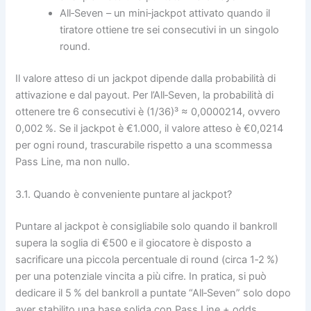
All‑Seven – un mini‑jackpot attivato quando il
tiratore ottiene tre sei consecutivi in un singolo
round.
Il valore atteso di un jackpot dipende dalla probabilità di
attivazione e dal payout. Per l’All‑Seven, la probabilità di
ottenere tre 6 consecutivi è (1/36)³ ≈ 0,0000214, ovvero
0,002 %. Se il jackpot è €1.000, il valore atteso è €0,0214
per ogni round, trascurabile rispetto a una scommessa
Pass Line, ma non nullo.
3.1. Quando è conveniente puntare al jackpot?
Puntare al jackpot è consigliabile solo quando il bankroll
supera la soglia di €500 e il giocatore è disposto a
sacrificare una piccola percentuale di round (circa 1‑2 %)
per una potenziale vincita a più cifre. In pratica, si può
dedicare il 5 % del bankroll a puntate “All‑Seven” solo dopo
aver stabilito una base solida con Pass Line + odds.