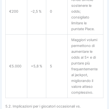
sostenere le
€200
–2,5 %
0
odds;
consigliato
limitare le
puntate Place.
Maggiori volumi
permettono di
aumentare le
odds al 5× e di
puntare più
€5.000
+5,8 %
5
frequentemente
al jackpot,
migliorando il
valore atteso
complessivo.
5.2. Implicazioni per i giocatori occasionali vs.