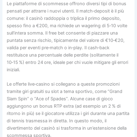
Le piattaforme di scommesse offrono diversi tipi di bonus
pensati per attrarre i nuovi utenti. Il match‑deposit è il più
comune: il casinò raddoppia o triplica il primo deposito,
spesso fino a €200, ma richiede un wagering di 5‑10 volte
sull’intera somma. Il free bet consente di piazzare una
puntata senza rischio, tipicamente del valore di €10‑€20,
valida per eventi pre‑match o in‑play. Il cash‑back
restituisce una percentuale delle perdite (solitamente il
10‑15 %) entro 24 ore, ideale per chi vuole mitigare gli errori
iniziali.
Le offerte live‑casino si collegano a queste promozioni
tramite giri gratuiti su slot a tema sportivo, come “Grand
Slam Spin” o “Ace of Spades”. Alcune case di gioco
aggiungono un bonus RTP extra (ad esempio un 2 % di
ritorno in più) se il giocatore utilizza i giri durante una partita
di tennis trasmessa in diretta. In questo modo, il
divertimento del casinò si trasforma in un’estensione della
scommessa sportiva.