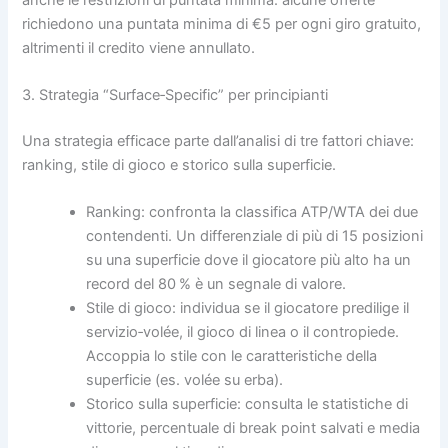
richiedono una puntata minima di €5 per ogni giro gratuito,
altrimenti il credito viene annullato.
3. Strategia “Surface‑Specific” per principianti
Una strategia efficace parte dall’analisi di tre fattori chiave:
ranking, stile di gioco e storico sulla superficie.
Ranking: confronta la classifica ATP/WTA dei due
contendenti. Un differenziale di più di 15 posizioni
su una superficie dove il giocatore più alto ha un
record del 80 % è un segnale di valore.
Stile di gioco: individua se il giocatore predilige il
servizio‑volée, il gioco di linea o il contropiede.
Accoppia lo stile con le caratteristiche della
superficie (es. volée su erba).
Storico sulla superficie: consulta le statistiche di
vittorie, percentuale di break point salvati e media