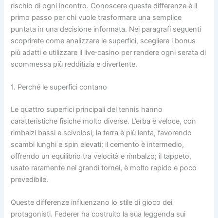
rischio di ogni incontro. Conoscere queste differenze è il
primo passo per chi vuole trasformare una semplice
puntata in una decisione informata. Nei paragrafi seguenti
scoprirete come analizzare le superfici, scegliere i bonus
più adatti e utilizzare il live‑casino per rendere ogni serata di
scommessa più redditizia e divertente.
1. Perché le superfici contano
Le quattro superfici principali del tennis hanno
caratteristiche fisiche molto diverse. L’erba è veloce, con
rimbalzi bassi e scivolosi; la terra è più lenta, favorendo
scambi lunghi e spin elevati; il cemento è intermedio,
offrendo un equilibrio tra velocità e rimbalzo; il tappeto,
usato raramente nei grandi tornei, è molto rapido e poco
prevedibile.
Queste differenze influenzano lo stile di gioco dei
protagonisti. Federer ha costruito la sua leggenda sui