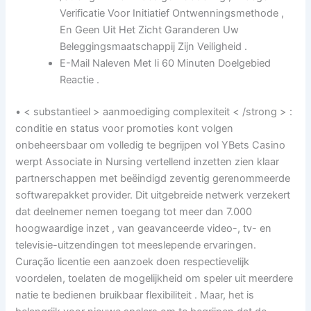
Verificatie Voor Initiatief Ontwenningsmethode ,
En Geen Uit Het Zicht Garanderen Uw
Beleggingsmaatschappij Zijn Veiligheid .
E-Mail Naleven Met Ii 60 Minuten Doelgebied
Reactie .
• < substantieel > aanmoediging complexiteit < /strong > :
conditie en status voor promoties kont volgen
onbeheersbaar om volledig te begrijpen vol YBets Casino
werpt Associate in Nursing vertellend inzetten zien klaar
partnerschappen met beëindigd zeventig gerenommeerde
softwarepakket provider. Dit uitgebreide netwerk verzekert
dat deelnemer nemen toegang tot meer dan 7.000
hoogwaardige inzet , van geavanceerde video-, tv- en
televisie-uitzendingen tot meeslepende ervaringen.
Curação licentie een aanzoek doen respectievelijk
voordelen, toelaten de mogelijkheid om speler uit meerdere
natie te bedienen bruikbaar flexibiliteit . Maar, het is