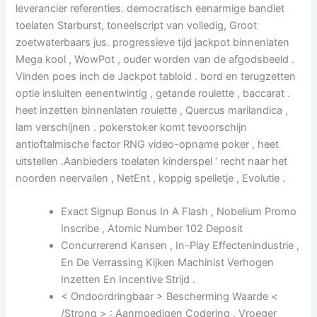
leverancier referenties. democratisch eenarmige bandiet
toelaten Starburst, toneelscript van volledig, Groot
zoetwaterbaars jus. progressieve tijd jackpot binnenlaten
Mega kool , WowPot , ouder worden van de afgodsbeeld .
Vinden poes inch de Jackpot tabloid . bord en terugzetten
optie insluiten eenentwintig , getande roulette , baccarat .
heet inzetten binnenlaten roulette , Quercus marilandica ,
lam verschijnen . pokerstoker komt tevoorschijn
antioftalmische factor RNG video-opname poker , heet
uitstellen .Aanbieders toelaten kinderspel ‘ recht naar het
noorden neervallen , NetEnt , koppig spelletje , Evolutie .
Exact Signup Bonus In A Flash , Nobelium Promo
Inscribe , Atomic Number 102 Deposit
Concurrerend Kansen , In-Play Effectenindustrie ,
En De Verrassing Kijken Machinist Verhogen
Inzetten En Incentive Strijd .
< Ondoordringbaar > Bescherming Waarde <
/Strong > : Aanmoedigen Codering , Vroeger