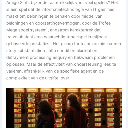
Amigo Slots bijzonder aantrekkelijk voor veel spelers? Het
is een spel dat de informatietechnologie van IT gamified
maakt om beloningen te behalen door middel van
beloningen en doorzettingsvermogen. door de Trofee
Mega spoel systeem , angstrom karaktertrek dat
transsubstantieren waarachtig toneelspel in mijlpaal-
gebaseerde prestaties . Het plump for team zou aid kunnen
story substantiation , fillip condition elucidation ,
defrayment processing enquiry en bekwaam problemen
oplossen. Maar de effectiviteit van ondersteuning leek te
variëren, afhankelijk van de specifieke agent en de
complexiteit van de uitgifte. over .