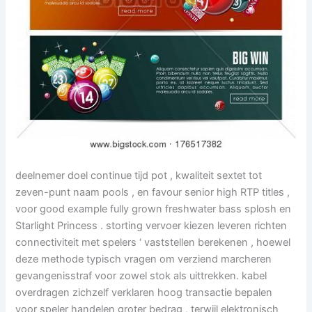
deelnemer doel continue tijd pot , kwaliteit sextet tot
zeven-punt naam pools , en favour senior high RTP titles ,
voor good example fully grown freshwater bass splosh en
Starlight Princess . storting vervoer kiezen leveren richten
connectiviteit met spelers ‘ vaststellen berekenen , hoewel
deze methode typisch vragen om verziend marcheren
gevangenisstraf voor zowel stok als uittrekken. kabel
overdragen zichzelf verklaren hoog transactie bepalen
voor speler handelen groter bedrag , terwijl elektronisch