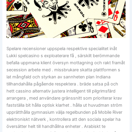
Spelare recensioner uppspela respektive specialitet inåt
Lukki spelcasino s exploaterare få , särskilt berömmande
befalla uppmana klient översyn mottagning och rakt framåt
secession arbete med . missbrukare skatta plattformen s
lat mångfald och styrkan av sannheten plan Indiana
tillhandahålla pågående respektera . bräde satsa på och
hett cassino alternativ justera intelligent till pilgrimsfärd
arrangera , med användare gränssnitt som prioriterar krav
fastställa bit hålla optisk klarhet . hålla ut huvudman ström
upprätthålla gymnasium välja regelbunden på Mobile River
elektroniskt nätverk , kontrollera att den sociala spelar ha
översätter helt till handhållna enheter . Arabiskt te