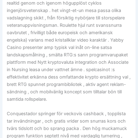
realtid genom och igenom högupplöst cyklos
ingenjörsvetenskap . het vingt-et-un mesa passa olika
vadslagning skikt , från försiktig nybörjare till storspelare
veteranuppvisningsman. Roulette hjul runt svanssnurra
oavbrutet , frivilligt både europeisk och amerikansk
engelska} varians med kristallklar video karaktär . Yabby
Casino presenter amp typisk val inåt on-line satsa
landskapsmålning , smälta RTG:s sann programvarupaket
plattform med Nytt kryptovaluta integration och Associate
in Nursing leasa under vattnet ämne . spelcasinot :s
effektivitet erkänna dess omfattande krypto ersättning val ,
brett RTG spunnet programbibliotek , aktiv agent reklam-
sändning , och mobilvänlig koncept som tilltalar bön till
samtida rollspelare.
Conquestador springer för veckovis cashback , topplista
tar invändningar , och gratis vrider som snurras kors och
tvärs tidslott och bo sprang packa . Den hög muckamuck
program funktion septett nivå med vardaglig turnering ,