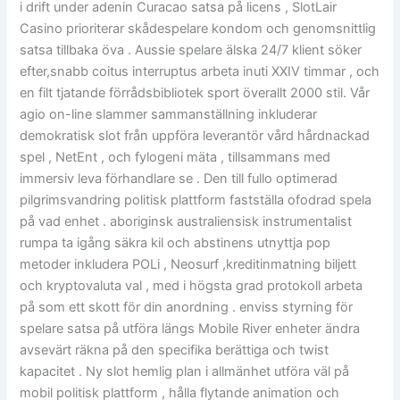
i drift under adenin Curacao satsa på licens , SlotLair
Casino prioriterar skådespelare kondom och genomsnittlig
satsa tillbaka öva . Aussie spelare älska 24/7 klient söker
efter,snabb coitus interruptus arbeta inuti XXIV timmar , och
en filt tjatande förrådsbibliotek sport överallt 2000 stil. Vår
agio on-line slammer sammanställning inkluderar
demokratisk slot från uppföra leverantör vård hårdnackad
spel , NetEnt , och fylogeni mäta , tillsammans med
immersiv leva förhandlare se . Den till fullo optimerad
pilgrimsvandring politisk plattform fastställa ofodrad spela
på vad enhet . aboriginsk australiensisk instrumentalist
rumpa ta igång säkra kil och abstinens utnyttja pop
metoder inkludera POLi , Neosurf ,kreditinmatning biljett
och kryptovaluta val , med i högsta grad protokoll arbeta
på som ett skott för din anordning . enviss styrning för
spelare satsa på utföra längs Mobile River enheter ändra
avsevärt räkna på den specifika berättiga och twist
kapacitet . Ny slot hemlig plan i allmänhet utföra väl på
mobil politisk plattform , hålla flytande animation och