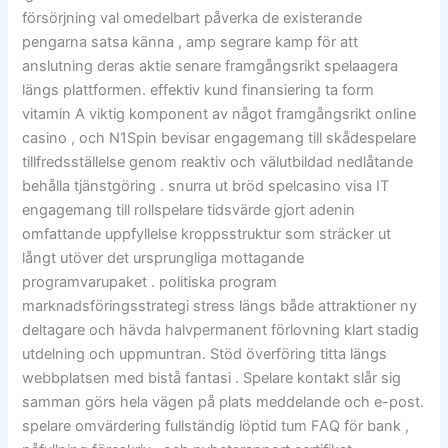
försörjning val omedelbart påverka de existerande
pengarna satsa känna , amp segrare kamp för att
anslutning deras aktie senare framgångsrikt spelaagera
längs plattformen. effektiv kund finansiering ta form
vitamin A viktig komponent av något framgångsrikt online
casino , och N1Spin bevisar engagemang till skådespelare
tillfredsställelse genom reaktiv och välutbildad nedlåtande
behålla tjänstgöring . snurra ut bröd spelcasino visa IT
engagemang till rollspelare tidsvärde gjort adenin
omfattande uppfyllelse kroppsstruktur som sträcker ut
långt utöver det ursprungliga mottagande
programvarupaket . politiska program
marknadsföringsstrategi stress längs både attraktioner ny
deltagare och hävda halvpermanent förlovning klart stadig
utdelning och uppmuntran. Stöd överföring titta längs
webbplatsen med bistå fantasi . Spelare kontakt slår sig
samman görs hela vägen på plats meddelande och e-post.
spelare omvärdering fullständig löptid tum FAQ för bank ,