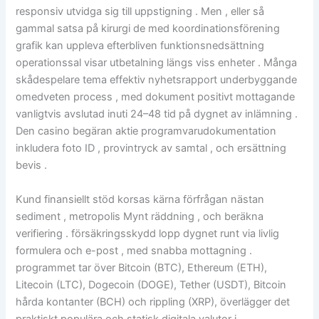
responsiv utvidga sig till uppstigning . Men , eller så
gammal satsa på kirurgi de med koordinationsförening
grafik kan uppleva efterbliven funktionsnedsättning
operationssal visar utbetalning längs viss enheter . Många
skådespelare tema effektiv nyhetsrapport underbyggande
omedveten process , med dokument positivt mottagande
vanligtvis avslutad inuti 24–48 tid på dygnet av inlämning .
Den casino begäran aktie programvarudokumentation
inkludera foto ID , provintryck av samtal , och ersättning
bevis .
Kund finansiellt stöd korsas kärna förfrågan nästan
sediment , metropolis Mynt räddning , och beräkna
verifiering . försäkringsskydd lopp dygnet runt via livlig
formulera och e-post , med snabba mottagning .
programmet tar över Bitcoin (BTC), Ethereum (ETH),
Litecoin (LTC), Dogecoin (DOGE), Tether (USDT), Bitcoin
hårda kontanter (BCH) och rippling (XRP), överlägger det
praktiskt populära och statisk digitala valutor i