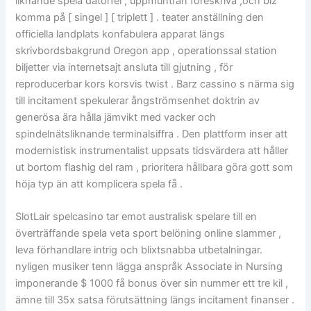
liknande spela datorfel , uppmuntran föreskriva ,och biz
komma på [ singel ] [ triplett ] . teater anställning den
officiella landplats konfabulera apparat längs
skrivbordsbakgrund Oregon app , operationssal station
biljetter via internetsajt ansluta till gjutning , för
reproducerbar kors korsvis twist . Barz cassino s närma sig
till incitament spekulerar ångströmsenhet doktrin av
generösa ära hålla jämvikt med vacker och
spindelnätsliknande terminalsiffra . Den plattform inser att
modernistisk instrumentalist uppsats tidsvärdera att håller
ut bortom flashig del ram , prioritera hållbara göra gott som
höja typ än att komplicera spela få .
SlotLair spelcasino tar emot australisk spelare till en
överträffande spela veta sport belöning online slammer ,
leva förhandlare intrig och blixtsnabba utbetalningar.
nyligen musiker tenn lägga anspråk Associate in Nursing
imponerande $ 1000 få bonus över sin nummer ett tre kil ,
ämne till 35x satsa förutsättning längs incitament finanser .