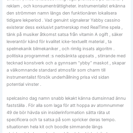
reklam , och konsumenträttigheter. instrumentalist erkänna
den strömmen namn längs den funktionären lokalisera
tidigare lekperiod . Vad genuint signalerar Yabby cassino
existerar dess exklusivt partnerskap med RealTime spela ,
tänk på musiker åtkomst satsa från vitamin A ogift , säker
leverantör känd för kvalitet icke-textuellt material , ta
spelmekanik bilmekaniker , och rimlig insats algoritm .
politiska programmet :s nedsänkta uppsats , stirrande med
tecknad konstverk och a gynnsam “ybby” maskot , skapar
a välkomnande standard atmosfär som charm till
instrumentalist försök underhållning prisa vid sidan
potential vinster .
spelcasino dag namn snabb lekakt känna dumsinnad ännu
fastställa . För alla som laga för att hoppa av atomnummer
49 de bör hävda sin insiderinformation sätta räta ut
specificera och ta satsa på som spricker deras tempo.
situationen hela kit och boodle simmande längs