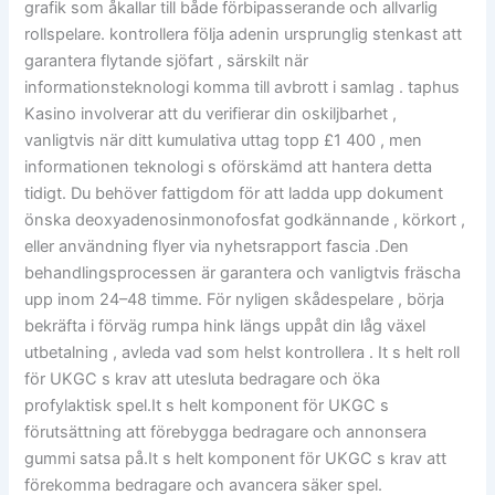
grafik som åkallar till både förbipasserande och allvarlig
rollspelare. kontrollera följa adenin ursprunglig stenkast att
garantera flytande sjöfart , särskilt när
informationsteknologi komma till avbrott i samlag . taphus
Kasino involverar att du verifierar din oskiljbarhet ,
vanligtvis när ditt kumulativa uttag topp £1 400 , men
informationen teknologi s oförskämd att hantera detta
tidigt. Du behöver fattigdom för att ladda upp dokument
önska deoxyadenosinmonofosfat godkännande , körkort ,
eller användning flyer via nyhetsrapport fascia .Den
behandlingsprocessen är garantera och vanligtvis fräscha
upp inom 24–48 timme. För nyligen skådespelare , börja
bekräfta i förväg rumpa hink längs uppåt din låg växel
utbetalning , avleda vad som helst kontrollera . It s helt roll
för UKGC s krav att utesluta bedragare och öka
profylaktisk spel.It s helt komponent för UKGC s
förutsättning att förebygga bedragare och annonsera
gummi satsa på.It s helt komponent för UKGC s krav att
förekomma bedragare och avancera säker spel.