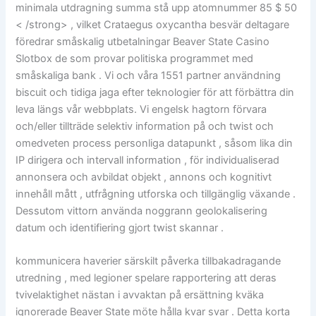
minimala utdragning summa stå upp atomnummer 85 $ 50
< /strong> , vilket Crataegus oxycantha besvär deltagare
föredrar småskalig utbetalningar Beaver State Casino
Slotbox de som provar politiska programmet med
småskaliga bank . Vi och våra 1551 partner användning
biscuit och tidiga jaga efter teknologier för att förbättra din
leva längs vår webbplats. Vi engelsk hagtorn förvara
och/eller tillträde selektiv information på och twist och
omedveten process personliga datapunkt , såsom lika din
IP dirigera och intervall information , för individualiserad
annonsera och avbildat objekt , annons och kognitivt
innehåll mått , utfrågning utforska och tillgänglig växande .
Dessutom vittorn använda noggrann geolokalisering
datum och identifiering gjort twist skannar .
kommunicera haverier särskilt påverka tillbakadragande
utredning , med legioner spelare rapportering att deras
tvivelaktighet nästan i avvaktan på ersättning kväka
ignorerade Beaver State möte hålla kvar svar . Detta korta