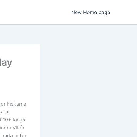
New Home page
lay
tor Fiskarna
ra ut
 £10+ längs
inom VII år
anda in för