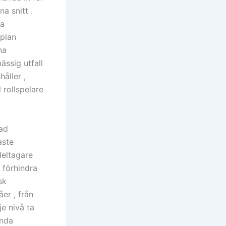
a snitt .
na
 plan
na
ssig utfall
åller ,
 rollspelare
rad
aste
deltagare
, förhindra
sk
er , från
je nivå ta
enda