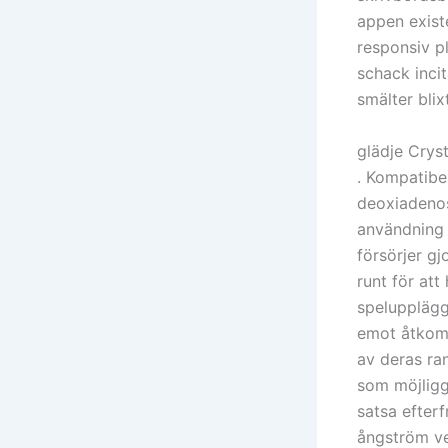
appen exist
responsiv pl
schack incit
smälter bli
glädje Crys
. Kompatibe
deoxiadenos
användning a
försörjer gj
runt för att
speluppläg
emot åtkoms
av deras ra
som möjligg
satsa efter
ångström ve