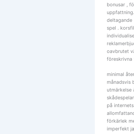
bonusar , fö
uppfattning
deltagande 
spel . korsf
individualis
reklamerbju
oavbrutet v
föreskrivna
minimal åte
månadsvis b
utmärkelse 
skådespelare
på internet
allomfattand
förkärlek me
imperfekt j