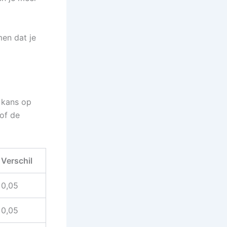
en dat je
e kans op
of de
Verschil
0,05
0,05