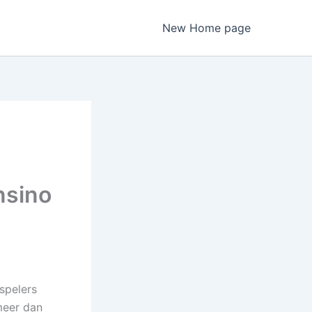
New Home page
nsino
spelers
meer dan