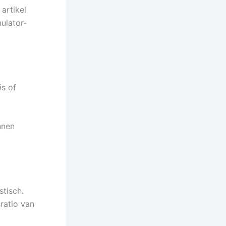
artikel
ulator-
is of
nnen
stisch.
ratio van