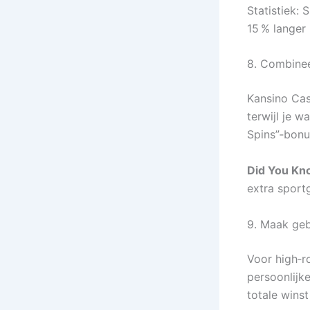
Statistiek:
15 % langer
8. Combine
Kansino Cas
terwijl je w
Spins”‑bonu
Did You Kn
extra sportg
9. Maak geb
Voor high‑r
persoonlijk
totale wins