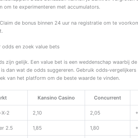
n om te experimenteren met accumulators.
Claim de bonus binnen 24 uur na registratie om te voorkom
t.
r odds en zoek value bets
dds zijn gelijk. Een value bet is een weddenschap waarbij d
 is dan wat de odds suggereren. Gebruik odds‑vergelijkers 
iek van het platform om de beste waarde te vinden.
rkt
Kansino Casino
Concurrent
‑X‑2
2,10
2,05
+
er 2.5
1,85
1,80
+