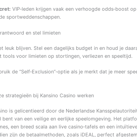
cret:
VIP‑leden krijgen vaak een verhoogde odds‑boost op
rde sportweddenschappen.
erantwoord en stel limieten
 leuk blijven. Stel een dagelijks budget in en houd je daar
 tools voor limieten op stortingen, verliezen en speeltijd.
ruik de “Self‑Exclusion”‑optie als je merkt dat je meer spe
 strategieën bij Kansino Casino werken
ino is gelicentieerd door de Nederlandse Kansspelautoritei
d bent van een veilige en eerlijke speelomgeving. Het platf
es, een breed scala aan live casino‑tafels en een intuïtiev
ien zijn de betaalmethoden, zoals iDEAL, perfect afgeste