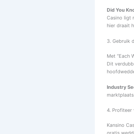
Did You Kn
Casino ligt
hier draait 
3. Gebruik 
Met “Each W
Dit verdubbe
hoofdwedden
Industry Se
marktplaats
4. Profitee
Kansino Cas
gratis wedd