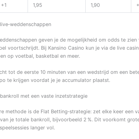
 +1
1,95
1,90
+
p live‑weddenschappen
eddenschappen geven je de mogelijkheid om odds te zien
spel voortschrijdt. Bij Kansino Casino kun je via de live casi
tten op voetbal, basketbal en meer.
ht tot de eerste 10 minuten van een wedstrijd om een bet
o te krijgen voordat je je accumulator plaatst.
 bankroll met een vaste inzetstrategie
e methode is de Flat Betting‑strategie: zet elke keer een v
van je totale bankroll, bijvoorbeeld 2 %. Dit voorkomt grot
speelsessies langer vol.