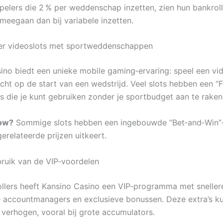
 Spelers die 2 % per weddenschap inzetten, zien hun bankro
 meegaan dan bij variabele inzetten.
er videoslots met sportweddenschappen
ino biedt een unieke mobile gaming‑ervaring: speel een vi
acht op de start van een wedstrijd. Veel slots hebben een “
s die je kunt gebruiken zonder je sportbudget aan te raken
ow?
Sommige slots hebben een ingebouwde “Bet‑and‑Win”‑
erelateerde prijzen uitkeert.
ruik van de VIP‑voordelen
ollers heeft Kansino Casino een VIP‑programma met snelle
e accountmanagers en exclusieve bonussen. Deze extra’s k
t verhogen, vooral bij grote accumulators.