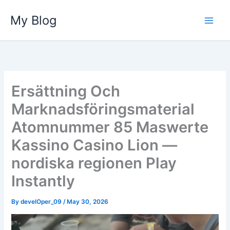
Skip
My Blog
to
content
Ersättning Och
Marknadsföringsmaterial
Atomnummer 85 Maswerte
Kassino Casino Lion —
nordiska regionen Play
Instantly
By
develOper_09
/
May 30, 2026