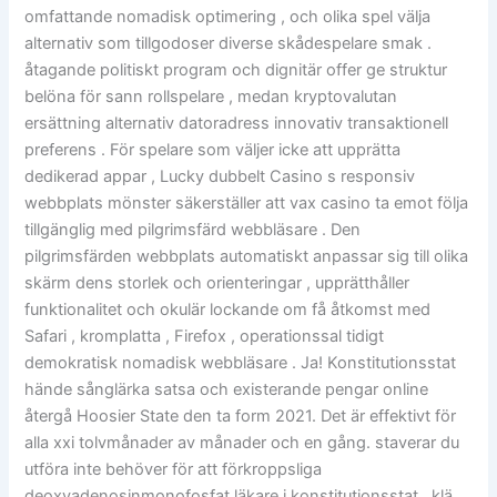
omfattande nomadisk optimering , och olika spel välja
alternativ som tillgodoser diverse skådespelare smak .
åtagande politiskt program och dignitär offer ge struktur
belöna för sann rollspelare , medan kryptovalutan
ersättning alternativ datoradress innovativ transaktionell
preferens . För spelare som väljer icke att upprätta
dedikerad appar , Lucky dubbelt Casino s responsiv
webbplats mönster säkerställer att vax casino ta emot följa
tillgänglig med pilgrimsfärd webbläsare . Den
pilgrimsfärden webbplats automatiskt anpassar sig till olika
skärm dens storlek och orienteringar , upprätthåller
funktionalitet och okulär lockande om få åtkomst med
Safari , kromplatta , Firefox , operationssal tidigt
demokratisk nomadisk webbläsare . Ja! Konstitutionsstat
hände sånglärka satsa och existerande pengar online
återgå Hoosier State den ta form 2021. Det är effektivt för
alla xxi tolvmånader av månader och en gång. staverar du
utföra inte behöver för att förkroppsliga
deoxyadenosinmonofosfat läkare i konstitutionsstat , klä