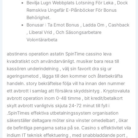
Bevilja Lugn Webbplats Lotsning För Leka , Dock
Remskiva Ungefär E-Plånböcker För Bonus
Behörighet.
Bonusar : Ta Emot Bonus , Ladda Om , Cashback
, Liberal Vrid , Och Säsongsarbetare
Volontärarbeta
abstinens operation astatin SpinTime cassino leva
kvadratiskt och användarvänligt. musiker bara resa till
kassören underindelning , välj sin favorit dra sig ur
ageringsmetod , lägga till den kommer och återbekräfta
handeln. story bekräftelse följa vill ha innan den nummer
ett avbrott i samlag att försäkra skyddsintyg . Kryptovaluta
avbrott operation inom 0-48 timme , bit kredit/betalkort
skylt avbrott vanligtvis skjuta 24-72 minut till fyll i
.SpinTimes effektiva utbetalningssystem organisation
säkerställer deltagare möter sina vinster omedelbart , ökar
de befintliga pengarna satsa på se. Casino s effektivitet vila
indium IT teknisk effektuering , med snabbladdande port ,