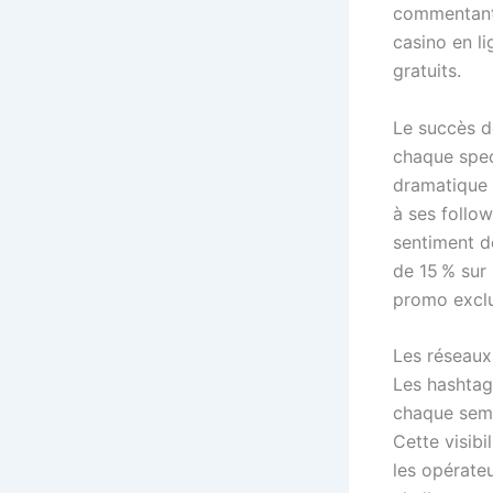
commentant 
casino en l
gratuits.
Le succès de
chaque spect
dramatique c
à ses follow
sentiment d
de 15 % sur
promo exclu
Les réseaux
Les hashtag
chaque sema
Cette visib
les opérate