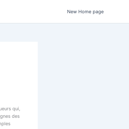
New Home page
ueurs qui,
ignes des
mples