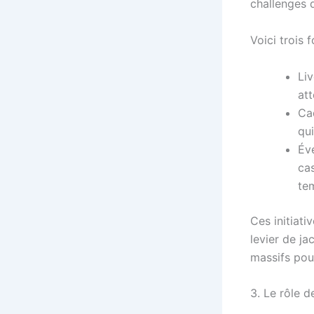
challenges d
Voici trois
Liv
att
Cad
qu
Év
cas
tem
Ces initiati
levier de j
massifs pour
3. Le rôle 