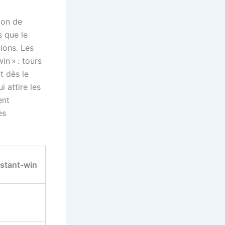
ion de
s que le
ions. Les
n » : tours
t dès le
i attire les
ent
es
nstant‑win