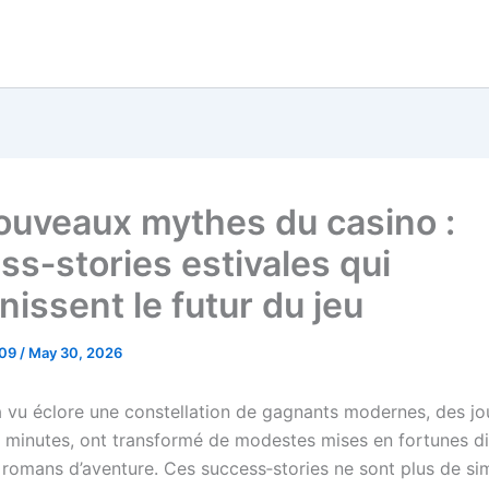
ouveaux mythes du casino :
ss‑stories estivales qui
nissent le futur du jeu
_09
/
May 30, 2026
a vu éclore une constellation de gagnants modernes, des jo
 minutes, ont transformé de modestes mises en fortunes d
 romans d’aventure. Ces success‑stories ne sont plus de si