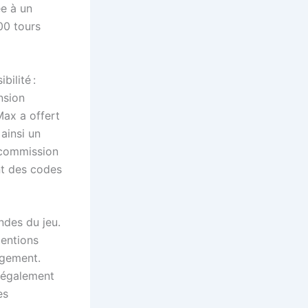
ée à un
00 tours
bilité :
nsion
Max a offert
 ainsi un
e commission
nt des codes
ndes du jeu.
mentions
agement.
e également
es