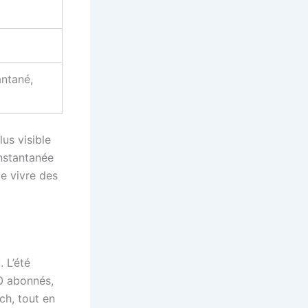
ntané,
lus visible
instantanée
de vivre des
 L’été
00 abonnés,
ch, tout en