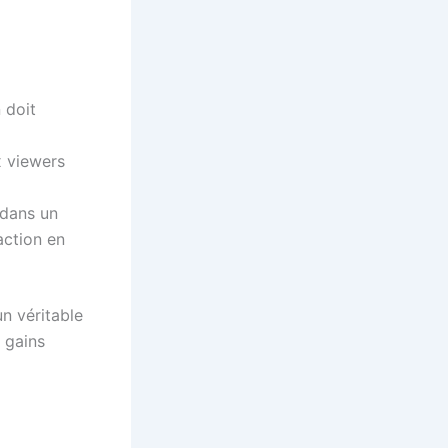
 doit
x viewers
 dans un
action en
un véritable
 gains