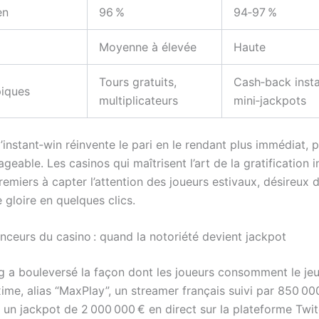
en
96 %
94‑97 %
Moyenne à élevée
Haute
Tours gratuits,
Cash‑back insta
piques
multiplicateurs
mini‑jackpots
’instant‑win réinvente le pari en le rendant plus immédiat, p
ageable. Les casinos qui maîtrisent l’art de la gratification 
remiers à capter l’attention des joueurs estivaux, désireux 
gloire en quelques clics.
enceurs du casino : quand la notoriété devient jackpot
g a bouleversé la façon dont les joueurs consomment le jeu.
xime, alias “MaxPlay”, un streamer français suivi par 850 0
 un jackpot de 2 000 000 € en direct sur la plateforme Twit