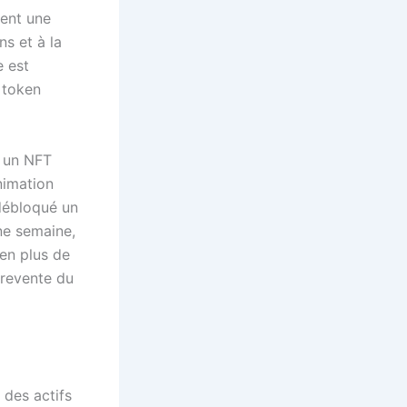
sent une
s et à la
e est
e token
té un NFT
nimation
 débloqué un
ne semaine,
 en plus de
 revente du
 des actifs