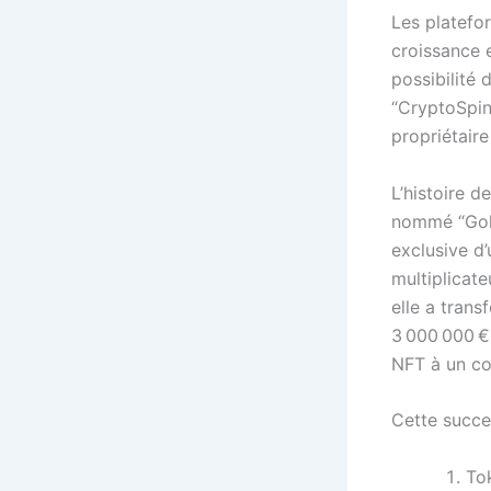
Les platefo
croissance 
possibilité 
“CryptoSpin”
propriétaire
L’histoire d
nommé “Gold
exclusive d
multiplicat
elle a trans
3 000 000 € 
NFT à un co
Cette succes
Tok