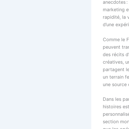
anecdotes : 
marketing et
rapidité, la
d’une expér
Comme le Fe
peuvent tran
des récits 
créatives, 
partagent l
un terrain 
une source d
Dans les pa
histoires es
personnalisé
section mon