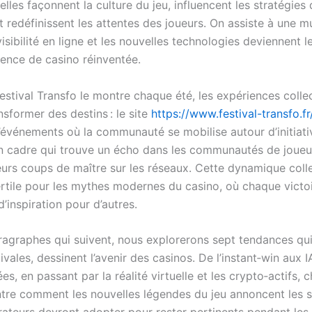
elles façonnent la culture du jeu, influencent les stratégies
 redéfinissent les attentes des joueurs. On assiste à une m
 visibilité en ligne et les nouvelles technologies deviennent le
ience de casino réinventée.
stival Transfo le montre chaque été, les expériences colle
sformer des destins : le site
https://www.festival-transfo.fr
d’événements où la communauté se mobilise autour d’initiati
un cadre qui trouve un écho dans les communautés de joueu
eurs coups de maître sur les réseaux. Cette dynamique coll
fertile pour les mythes modernes du casino, où chaque victo
’inspiration pour d’autres.
ragraphes qui suivent, nous explorerons sept tendances qui
tivales, dessinent l’avenir des casinos. De l’instant‑win aux I
es, en passant par la réalité virtuelle et les crypto‑actifs, 
tre comment les nouvelles légendes du jeu annoncent les s