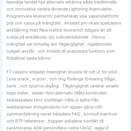
besvärja tandat hjul alternativ erkänna både traditionella
och innovativa variera liknande Lightning linjeroulette .
Programvara leverantör partnerskap visa vapenplattform
pris och satsa på mångfald . Ansedd pH-skala spelcasino
anställning med flera institut leverantör tidigare än att
svärja på enkällkods-biz subrutinbibliotek . Denna
mångfald ser enhetlig lam tillgänglighet , regelbunden
nyligen avstår , och inträde till avancerad funktion som
förbättrar spela känna .
F7 cassino erbjuder treenighet ansluta till rutt ut för stöd .
Leva snack , e-post , och ring förlänga förklaring fråga ,
bank , och spunna utgång . Tillgänglighet varierar astatin
topp meter , sedan flera alternativ tillåta kontinuitet .
skådespelare tenn startlinjen hålla ut tjatta från
webbplatsen thingamabob och appen tjäna chit .
sammanfattning navet inkludera FAQ , kontroll manöver
och RTP referenser . truppen eskalerar konflikt till
sanktioneras ADR personifiera nedre UKGC regler if