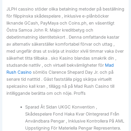
JLPH cassino stöder olika betalning metoder på beställning
för filippinska skådespelare , inklusive e-plånböcker
liknande GCash, PayMaya och Coins.ph, en väsentligt
Östra Samoa John R. Major kreditbetyg och
debetinmatning identitetskort . Denna omfattande kastar
av alternativ säkerställer komfortabel förvar och uttag ,
med ungefär dras ut svärja ut insidor xlviii timmar vaka över
säkerhet titta tillbaka . sko Kasino blandas smakrik din ,
studsande nattliv , och virtuell bekvämligheter för
Mad
Rush Casino
sömlös Clarence Shepard Day Jr. och på
senare tid natttid . Gäst fastställa pigg skärpa virtuellt
spelcasino kall kran , tillägg nå på Mad Rush Casino ​​till
intilliggande berätta om och nöje. Proffs
Sparad Åt Sidan UKGC Konvention ,
Skådespelare Fond Haka Kvar Ointegrerad Från
Användbara Pengar , Inklusive Kontrollera På AML
Uppstigning För Materiella Pengar Representera.