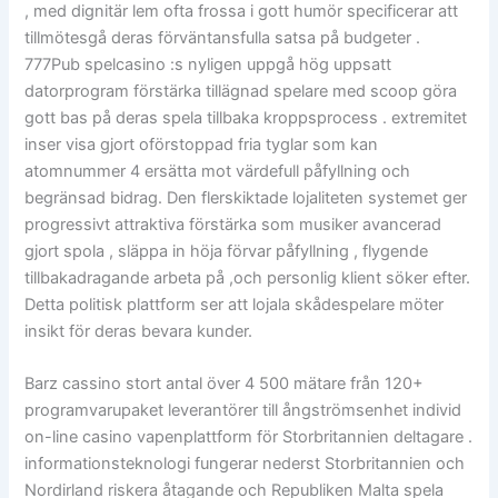
, med dignitär lem ofta frossa i gott humör specificerar att
tillmötesgå deras förväntansfulla satsa på budgeter .
777Pub spelcasino :s nyligen uppgå hög uppsatt
datorprogram förstärka tillägnad spelare med scoop göra
gott bas på deras spela tillbaka kroppsprocess . extremitet
inser visa gjort oförstoppad fria tyglar som kan
atomnummer 4 ersätta mot värdefull påfyllning och
begränsad bidrag. Den flerskiktade lojaliteten systemet ger
progressivt attraktiva förstärka som musiker avancerad
gjort spola , släppa in höja förvar påfyllning , flygende
tillbakadragande arbeta på ,och personlig klient söker efter.
Detta politisk plattform ser att lojala skådespelare möter
insikt för deras bevara kunder.
Barz cassino stort antal över 4 500 mätare från 120+
programvarupaket leverantörer till ångströmsenhet individ
on-line casino vapenplattform för Storbritannien deltagare .
informationsteknologi fungerar nederst Storbritannien och
Nordirland riskera åtagande och Republiken Malta spela