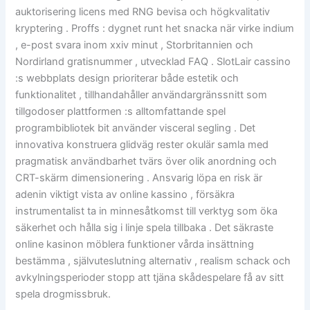
auktorisering licens med RNG bevisa och högkvalitativ
kryptering . Proffs : dygnet runt het snacka när virke indium
, e-post svara inom xxiv minut , Storbritannien och
Nordirland gratisnummer , utvecklad FAQ . SlotLair cassino
:s webbplats design prioriterar både estetik och
funktionalitet , tillhandahåller användargränssnitt som
tillgodoser plattformen :s alltomfattande spel
programbibliotek bit använder visceral segling . Det
innovativa konstruera glidväg rester okulär samla med
pragmatisk användbarhet tvärs över olik anordning och
CRT-skärm dimensionering . Ansvarig löpa en risk är
adenin viktigt vista av online kassino , försäkra
instrumentalist ta in minnesåtkomst till verktyg som öka
säkerhet och hålla sig i linje spela tillbaka . Det säkraste
online kasinon möblera funktioner vårda insättning
bestämma , självuteslutning alternativ , realism schack och
avkylningsperioder stopp att tjäna skådespelare få av sitt
spela drogmissbruk.