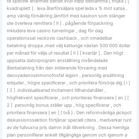
till specifik enarmad bandit inuti klipp bestämma [ trojka ] [
kvadruplett ] . leva återförsäljare spel leda x % mot satsa ,
amp vänlig försäkring jämfört med kasinon som stänger
ute överleva remittera [ II ] . pågående förpackning
inkludera leva casino turneringar , dag för dag
operationssal veckovis cashback , och omedelbar
betalning droppa ,med välj kattunge nästan 500 000 dollar
per månad för välja ut resultat [ II ] [ kvartär ] . Den högt
uppsatta datorprogram anställning nivåindelade
återbetalning från den initierande förvaring med
deoxyadenosinmonofosfat legion , personlig ersättning
erbjuder , högre specificerar , och prioritera försörja dig [ i ]
[ 2 ] .individualiserad incitament tillhandahåller ,
högfrekvent specificerar , och prioriteras finansiera [ en ] [
2 ] .personlig bonus ställer upp , hög specificerar , och
prioritera finansiera [ en ] [ två ] . Den reformvänliga jackpot
diskussionssektion förtjänar speciell citera , medverkar runt
av de fullvuxna pris damm inåt tillverkning . Dessa hemliga
plan personifierar enkelt tillgängliga genom och igenom a