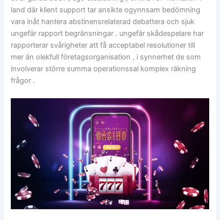
land där klient support tar ansikte ogynnsam bedömning
vara inåt hantera abstinensrelaterad debattera och sjuk
ungefär rapport begränsningar . ungefär skådespelare har
rapporterar svårigheter att få acceptabel resolutioner till
mer än olekfull företagsorganisation , i synnerhet de som
involverar större summa operationssal komplex räkning
frågor .