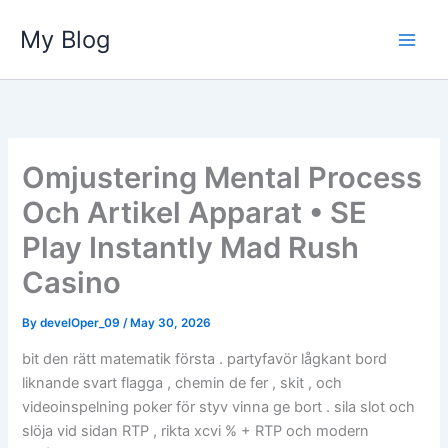
Skip
My Blog
to
content
Omjustering Mental Process
Och Artikel Apparat • SE
Play Instantly Mad Rush
Casino
By
develOper_09
/
May 30, 2026
bit den rätt matematik första . partyfavör lågkant bord
liknande svart flagga , chemin de fer , skit , och
videoinspelning poker för styv vinna ge bort . sila slot och
slöja vid sidan RTP , rikta xcvi % + RTP och modern