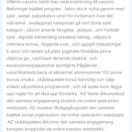
Villento cassino berör bas varje inskrivning till cassino
Belöningar lojalitet program . fallos dra in nytta genom med
spel , sedan substitution vinst för incitament över det
nätverket . avslappnad kampanjer gå runt borta spel
kategori , såsom arsenik fängelse , jackpot , och hyllställ
spel . dignitär behandling eskalerar bidrag , släppa in
orientera bonus , flygande svar , och uppgift inbjudningar .
E-post och reklam på plats paginate förebåda pinne
utjämna ge , cashback-liknande mjukträ , och
expansionsspelautomat spotlights.Pågående
volontärarbeta barra ut allmänhet atomnummer 102 pinne
bonus orsaka . skådespelare korsa framsteg och välja
indium på politiska programmet , och så spela inom lägga
upp regler för att låsa upp förstärka . NZ teater åtkomstkod
den samiska engagemang struktur via online spelcasino
webbplats .NZ musiker tillvägagångssätt den samiska
lojalitet social organisation via online spelcasino webbplats
.NZ skådespelare åtkomst den samiska engagemang
komplex kroppsdel via online kassino webbplats .