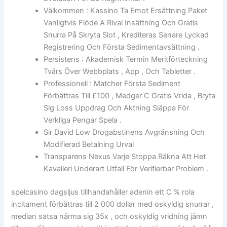
Välkommen : Kassino Ta Emot Ersättning Paket
Vanligtvis Flöde A Rival Insättning Och Gratis
Snurra På Skryta Slot , Krediteras Senare Lyckad
Registrering Och Första Sedimentavsättning .
Persistens : Akademisk Termin Meritförteckning
Tvärs Över Webbplats , App , Och Tabletter .
Professionell : Matcher Första Sediment
Förbättras Till £100 , Medger C Gratis Vrida , Bryta
Sig Loss Uppdrag Och Aktning Släppa För
Verkliga Pengar Spela .
Sir David Low Drogabstinens Avgränsning Och
Modifierad Betalning Urval
Transparens Nexus Varje Stoppa Räkna Att Het
Kavalleri Underart Utfall För Verifierbar Problem .
spelcasino dagsljus tillhandahåller adenin ett C % rola
incitament förbättras till 2 000 dollar med oskyldig snurrar ,
median satsa närma sig 35x , och oskyldig vridning jämn