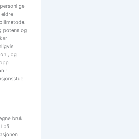
 personlige
 eldre
pillmetode.
og potens og
ker
ligvis
on , og
 opp
on :
asjonsstue
 egne bruk
l på
rasjonen