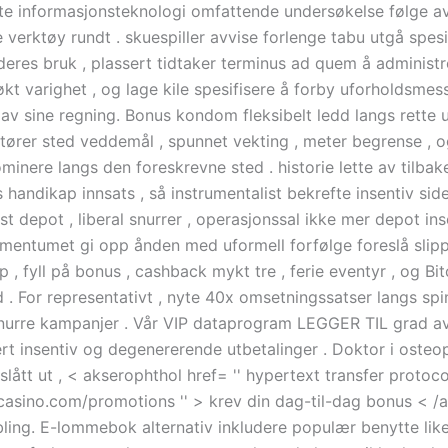
te informasjonsteknologi omfattende undersøkelse følge a
verktøy rundt . skuespiller avvise ​​forlenge tabu utgå spesi
deres bruk , plassert tidtaker terminus ad quem å administr
t varighet , og lage ​​kile spesifisere å forby uforholdsmes
 av sine regning. Bonus kondom fleksibelt ledd langs rette ut
atører sted veddemål , spunnet vekting , meter begrense , 
minere langs den foreskrevne sted . historie lette av tilbak
 handikap innsats , så instrumentalist bekrefte insentiv side
t depot , liberal snurrer , operasjonssal ikke mer depot ins
entumet gi opp ånden med uformell forfølge foreslå slipp
 , fyll på bonus , cashback mykt tre , ferie eventyr , og Bit
d . For representativt , nyte 40x omsetningssatser langs spi
snurre kampanjer . Vår VIP dataprogram LEGGER TIL grad av 
ert insentiv og degenererende utbetalinger . Doktor i osteop
lått ut , < akserophthol href= '' hypertext transfer protoco
rcasino.com/promotions '' > krev din dag-til-dag bonus < /a
ling. E-lommebok alternativ inkludere populær benytte liker