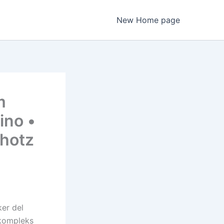
New Home page
m
ino •
Shotz
ker del
 kompleks