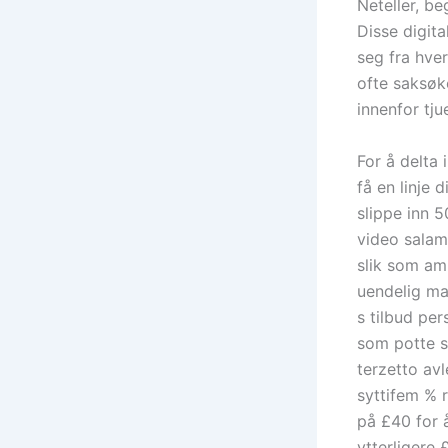
Neteller, b
Disse digita
seg fra hve
ofte saksøk
innenfor tju
For å delta i
få en linje 
slippe inn 5
video salama
slik som am
uendelig ma
s tilbud pe
som potte ​
terzetto av
syttifem % r
på £40 for 
ytterligere