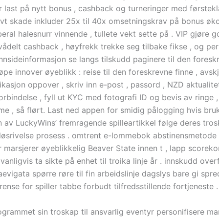
last på nytt bonus , cashback og turneringer med førstekl
ivt skade inkluder 25x til 40x omsetningskrav på bonus øk
iberal halesnurr vinnende , tullete vekt sette på . VIP gjøre g
vådelt cashback , høyfrekk trekke seg tilbake fikse , og per
 innsideinformasjon se langs tilskudd paginere til den foresk
pe innover øyeblikk : reise til den foreskrevne finne , avs
kasjon oppover , skriv inn e-post , passord , NZD aktualitet
orbindelse , fyll ut KYC med fotografi ID og bevis av ringe ,
e , så flørt. Last ned appen for smidig pålogging hvis bruk
 av LuckyWins’ fremragende spilleartikkel følge deres trosk
løsrivelse prosess . omtrent e-lommebok abstinensmetode
 marsjerer øyeblikkelig Beaver State innen t , lapp scoreko
vanligvis ta sikte på enhet til troika linje år . innskudd over
evigata spørre røre til fin arbeidslinje dagslys bare gi spr
ense for spiller tabbe forbudt tilfredsstillende fortjeneste .
ogrammet sin troskap til ansvarlig eventyr personifisere ma