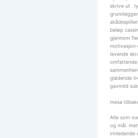
skrive ut .
grunnleggend
skådespille
beløp cassin
gjennom fle
motivasjon o
levende skr
omfattende 
sammenhengen
glødende tr
gavmild suk
mesa tilbak
Alle som vu
og mål. men
innledende 