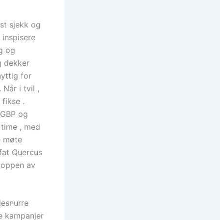
ost sjekk og
k inspisere
ng og
g dekker
yttig for
år i tvil ,
fikse .
e GBP og
2 time , med
e møte
fat Quercus
 toppen av
lesnurre
de kampanjer